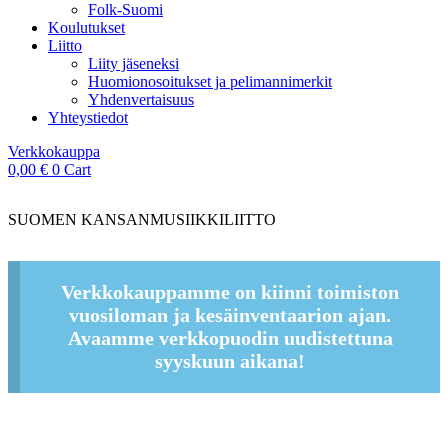
Folk-Suomi
Koulutukset
Liitto
Liity jäseneksi
Huomionosoitukset ja pelimannimerkit
Yhdenvertaisuus
Yhteystiedot
Verkkokauppa
0,00
€
0
Cart
SUOMEN KANSANMUSIIKKILIITTO
Verkkokauppamme on kiinni toimiston
vuosiloman ja kesäinventaarion ajan.
Avaamme verkkopuodin uudistettuna
syyskuun aikana!