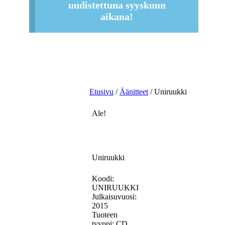
uudistettuna syyskuun
aikana!
Etusivu
/
Äänitteet
/ Uniruukki
Ale!
Uniruukki
Koodi:
UNIRUUKKI
Julkaisuvuosi:
2015
Tuoteen
tyyppi: CD