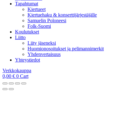
Tapahtumat
Kiertueet
Kiertuehaku & konserttijärjestäjälle
Samuelin Poloneesi
Folk-Suomi
Koulutukset
Liitto
Liity jäseneksi
Huomionosoitukset ja pelimannimerkit
Yhdenvertaisuus
Yhteystiedot
Verkkokauppa
0,00
€
0
Cart