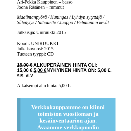
Ari-Pekka Kauppinen – basso
Joona Räsänen – rummut
Maailmanpyörä / Kuningas / Lyhdyn sytyttäjä /
Säteilytys / Silhouette / Juoppo / Pelimannin kevät
Julkaisija: Uniruukki 2015
Koodi: UNIRUUKKI
Julkaisuvuosi: 2015
Tuoteen tyyppi: CD
15,00
€
ALKUPERÄINEN HINTA OLI:
15,00 €.
5,00
€
NYKYINEN HINTA ON: 5,00 €.
SIS. ALV
Aikaisempi alin hinta:
5,00
€
.
Verkkokauppamme on kiinni
toimiston vuosiloman ja
kesäinventaarion ajan.
Avaamme verkkopuodin