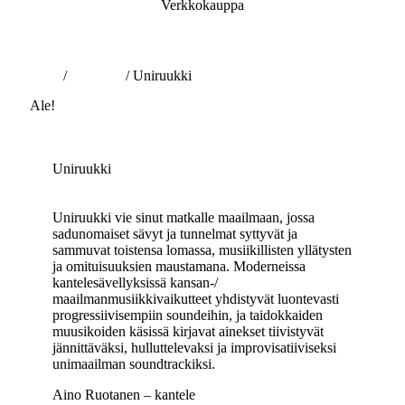
Verkkokauppa
Etusivu
/
Äänitteet
/ Uniruukki
Ale!
Uniruukki
Uniruukki vie sinut matkalle maailmaan, jossa
sadunomaiset sävyt ja tunnelmat syttyvät ja
sammuvat toistensa lomassa, musiikillisten yllätysten
ja omituisuuksien maustamana. Moderneissa
kantelesävellyksissä kansan-/
maailmanmusiikkivaikutteet yhdistyvät luontevasti
progressiivisempiin soundeihin, ja taidokkaiden
muusikoiden käsissä kirjavat ainekset tiivistyvät
jännittäväksi, hulluttelevaksi ja improvisatiiviseksi
unimaailman soundtrackiksi.
Aino Ruotanen – kantele