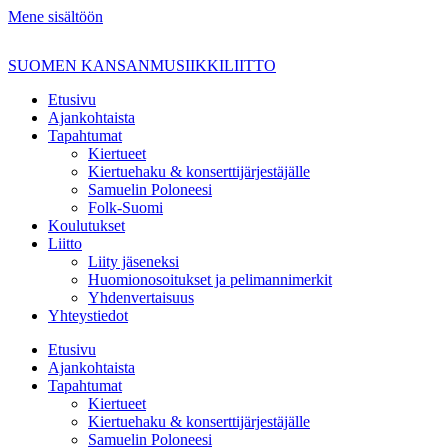
Mene sisältöön
SUOMEN KANSANMUSIIKKILIITTO
Etusivu
Ajankohtaista
Tapahtumat
Kiertueet
Kiertuehaku & konserttijärjestäjälle
Samuelin Poloneesi
Folk-Suomi
Koulutukset
Liitto
Liity jäseneksi
Huomionosoitukset ja pelimannimerkit
Yhdenvertaisuus
Yhteystiedot
Etusivu
Ajankohtaista
Tapahtumat
Kiertueet
Kiertuehaku & konserttijärjestäjälle
Samuelin Poloneesi