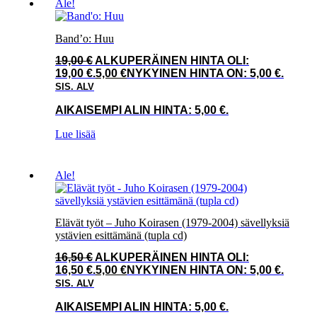
Ale!
Band’o: Huu
19,00
€
ALKUPERÄINEN HINTA OLI:
19,00 €.
5,00
€
NYKYINEN HINTA ON: 5,00 €.
SIS. ALV
AIKAISEMPI ALIN HINTA:
5,00
€
.
Lue lisää
Ale!
Elävät työt – Juho Koirasen (1979-2004) sävellyksiä
ystävien esittämänä (tupla cd)
16,50
€
ALKUPERÄINEN HINTA OLI:
16,50 €.
5,00
€
NYKYINEN HINTA ON: 5,00 €.
SIS. ALV
AIKAISEMPI ALIN HINTA:
5,00
€
.