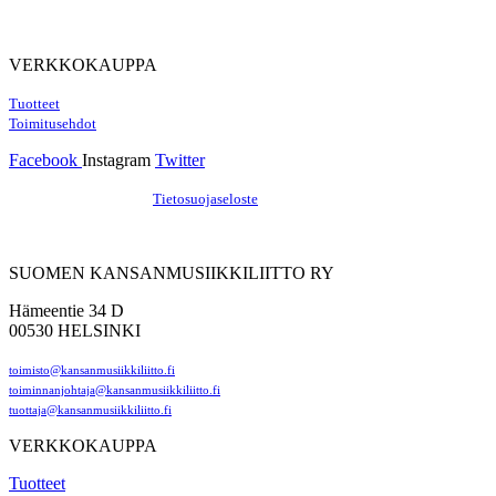
VERKKOKAUPPA
Tuotteet
Toimitusehdot
Facebook
Instagram
Twitter
Hosting by Sivustamo
/
Tietosuojaseloste
SUOMEN KANSANMUSIIKKILIITTO RY
Hämeentie 34 D
00530 HELSINKI
toimisto@kansanmusiikkiliitto.fi
toiminnanjohtaja@kansanmusiikkiliitto.fi
tuottaja@kansanmusiikkiliitto.fi
VERKKOKAUPPA
Tuotteet