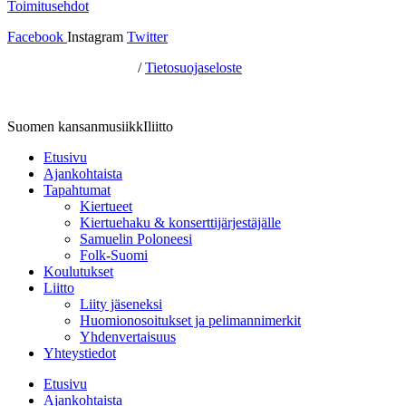
Toimitusehdot
Facebook
Instagram
Twitter
Hosting by Sivustamo
/
Tietosuojaseloste
Suomen kansanmusiikkIliitto
Etusivu
Ajankohtaista
Tapahtumat
Kiertueet
Kiertuehaku & konserttijärjestäjälle
Samuelin Poloneesi
Folk-Suomi
Koulutukset
Liitto
Liity jäseneksi
Huomionosoitukset ja pelimannimerkit
Yhdenvertaisuus
Yhteystiedot
Etusivu
Ajankohtaista