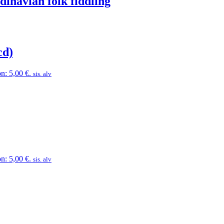
inavian folk fiddling
cd)
n: 5,00 €.
sis. alv
n: 5,00 €.
sis. alv