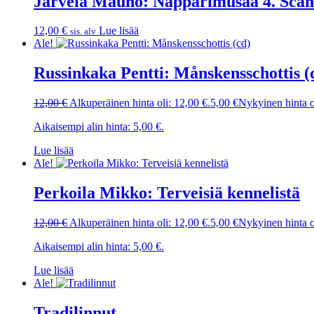
Järvelä Mauno: Näppärimusaa 4. Scand
12,00
€
Lue lisää
sis. alv
Ale!
Russinkaka Pentti: Månskensschottis (
12,00
€
Alkuperäinen hinta oli: 12,00 €.
5,00
€
Nykyinen hinta o
Aikaisempi alin hinta:
5,00
€
.
Lue lisää
Ale!
Perkoila Mikko: Terveisiä kennelistä
12,00
€
Alkuperäinen hinta oli: 12,00 €.
5,00
€
Nykyinen hinta o
Aikaisempi alin hinta:
5,00
€
.
Lue lisää
Ale!
Tradilinnut