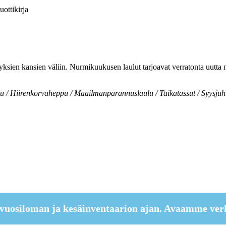
ottikirja
 yksien kansien väliin. Nurmikuukusen laulut tarjoavat verratonta uutta 
lu / Hiirenkorvaheppu / Maailmanparannuslaulu / Taikatassut / Syysj
vuosiloman ja kesäinventaarion ajan. Avaamme ver