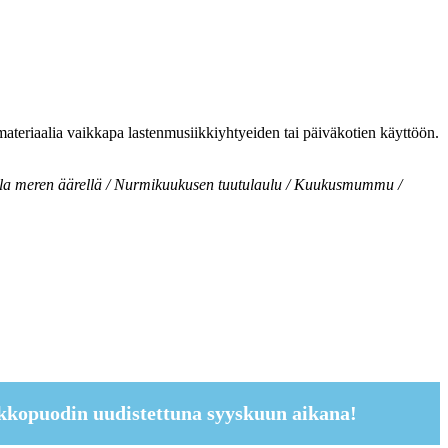
materiaalia vaikkapa lastenmusiikkiyhtyeiden tai päiväkotien käyttöön.
uhla meren äärellä / Nurmikuukusen tuutulaulu / Kuukusmummu /
kkopuodin uudistettuna syyskuun aikana!