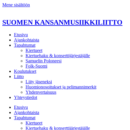
Mene sisältöön
SUOMEN KANSANMUSIIKKILIITTO
Etusivu
Ajankohtaista
Tapahtumat
Kiertueet
Kiertuehaku & konserttijärjestäjälle
Samuelin Poloneesi
Folk-Suomi
Koulutukset
Liitto
Liity jäseneksi
Huomionosoitukset ja pelimannimerkit
Yhdenvertaisuus
Yhteystiedot
Etusivu
Ajankohtaista
Tapahtumat
Kiertueet
Kiertuehaku & konserttijärjestäjälle