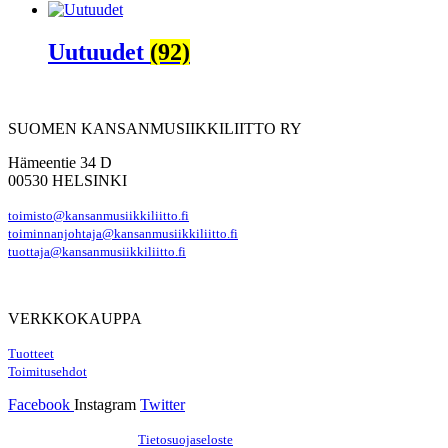
Uutuudet
(92)
SUOMEN KANSANMUSIIKKILIITTO RY
Hämeentie 34 D
00530 HELSINKI
toimisto@kansanmusiikkiliitto.fi
toiminnanjohtaja@kansanmusiikkiliitto.fi
tuottaja@kansanmusiikkiliitto.fi
VERKKOKAUPPA
Tuotteet
Toimitusehdot
Facebook
Instagram
Twitter
Hosting by Sivustamo
/
Tietosuojaseloste