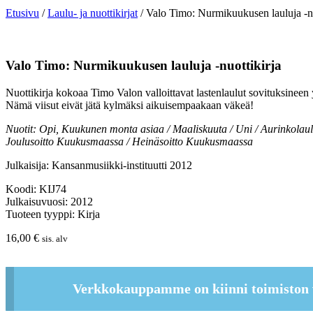
Etusivu
/
Laulu- ja nuottikirjat
/ Valo Timo: Nurmikuukusen lauluja -nu
Valo Timo: Nurmikuukusen lauluja -nuottikirja
Nuottikirja kokoaa Timo Valon valloittavat lastenlaulut sovituksineen
Nämä viisut eivät jätä kylmäksi aikuisempaakaan väkeä!
Nuotit: Opi, Kuukunen monta asiaa / Maaliskuuta / Uni / Aurinkolau
Joulusoitto Kuukusmaassa / Heinäsoitto Kuukusmaassa
Julkaisija: Kansanmusiikki-instituutti 2012
Koodi: KIJ74
Julkaisuvuosi: 2012
Tuoteen tyyppi: Kirja
16,00
€
sis. alv
Verkkokauppamme on kiinni toimiston 