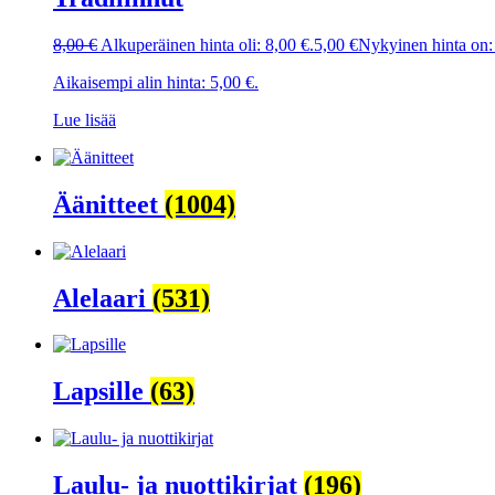
8,00
€
Alkuperäinen hinta oli: 8,00 €.
5,00
€
Nykyinen hinta on:
Aikaisempi alin hinta:
5,00
€
.
Lue lisää
Äänitteet
(1004)
Alelaari
(531)
Lapsille
(63)
Laulu- ja nuottikirjat
(196)