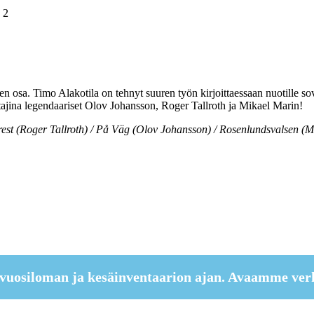
 2
 osa. Timo Alakotila on tehnyt suuren työn kirjoittaessaan nuotille sovi
vittajina legendaariset Olov Johansson, Roger Tallroth ja Mikael Marin!
rest (Roger Tallroth) / På Väg (Olov Johansson) / Rosenlundsvalsen (M
vuosiloman ja kesäinventaarion ajan. Avaamme ver