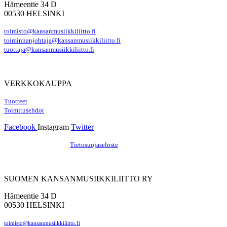
Hämeentie 34 D
00530 HELSINKI
toimisto@kansanmusiikkiliitto.fi
toiminnanjohtaja@kansanmusiikkiliitto.fi
tuottaja@kansanmusiikkiliitto.fi
VERKKOKAUPPA
Tuotteet
Toimitusehdot
Facebook
Instagram
Twitter
Hosting by Sivustamo
/
Tietosuojaseloste
SUOMEN KANSANMUSIIKKILIITTO RY
Hämeentie 34 D
00530 HELSINKI
toimisto@kansanmusiikkiliitto.fi