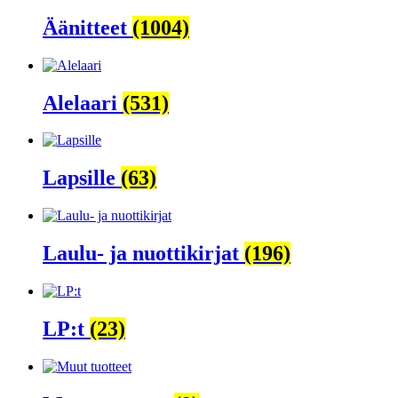
Äänitteet
(1004)
Alelaari
(531)
Lapsille
(63)
Laulu- ja nuottikirjat
(196)
LP:t
(23)