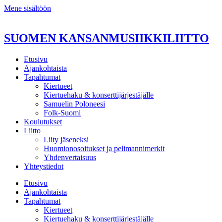
Mene sisältöön
SUOMEN KANSANMUSIIKKILIITTO
Etusivu
Ajankohtaista
Tapahtumat
Kiertueet
Kiertuehaku & konserttijärjestäjälle
Samuelin Poloneesi
Folk-Suomi
Koulutukset
Liitto
Liity jäseneksi
Huomionosoitukset ja pelimannimerkit
Yhdenvertaisuus
Yhteystiedot
Etusivu
Ajankohtaista
Tapahtumat
Kiertueet
Kiertuehaku & konserttijärjestäjälle