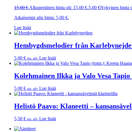
15,00
€
Alkuperäinen hinta oli: 15,00 €.
5,00
€
Nykyinen hinta o
Aikaisempi alin hinta:
5,00
€
.
Lue lisää
Hembygdsmelodier från Karlebynejde
5,00
€
Lue lisää
sis. alv
Kolehmainen Ilkka ja Valo Vesa Tapio 
5,00
€
Lue lisää
sis. alv
Helistö Paavo: Klaneetti – kansansävel
5,50
€
Lue lisää
sis. alv