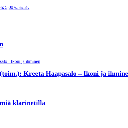
n: 5,00 €.
sis. alv
n
(toim.): Kreeta Haapasalo – Ikoni ja ihmin
miä klarinetilla