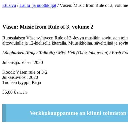
Etusivu
/
Laulu- ja nuottikirjat
/ Väsen: Music from Rule of 3, volume
Väsen: Music from Rule of 3, volume 2
Ruotsalaisen Väsen-yhtyeen Rule of 3 -levyn musiikin sovitusten toinen
alttoviululla ja 12-kielisellä kitaralla. Muusikkoina, säveltäjinä ja so
Långburken (Roger Tallroth) / Miss Hell (Olov Johansson) / Posh Fo
Julkaisija: Väsen 2020
Koodi: Väsen rule of 3-2
Julkaisuvuosi: 2020
Tuoteen tyyppi: Kirja
35,00
€
sis. alv
Verkkokauppamme on kiinni toimiston 