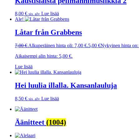
Kaustislaista pelimannimusiikkia 2
8,00
€
Lue lisää
sis. alv
Ale!
Låtar från Grabbens
7,00
€
Alkuperäinen hinta oli: 7,00 €.
5,00
€
Nykyinen hinta on:
Aikaisempi alin hinta:
5,00
€
.
Lue lisää
Hei luulia illalla. Kansanlauluja
8,50
€
Lue lisää
sis. alv
Äänitteet
(1004)