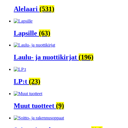
Alelaari
(531)
Lapsille
(63)
Laulu- ja nuottikirjat
(196)
LP:t
(23)
Muut tuotteet
(9)