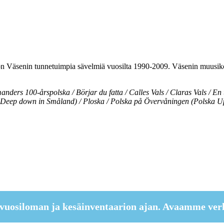
on Väsenin tunnetuimpia sävelmiä vuosilta 1990-2009. Väsenin muusiko
anders 100-årspolska / Börjar du fatta / Calles Vals / Claras Vals / E
 Deep down in Småland) / Ploska / Polska på Övervåningen (Polska Ups
vuosiloman ja kesäinventaarion ajan. Avaamme ver