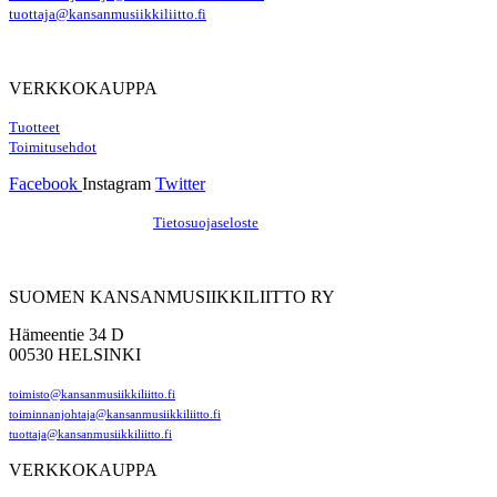
tuottaja@kansanmusiikkiliitto.fi
VERKKOKAUPPA
Tuotteet
Toimitusehdot
Facebook
Instagram
Twitter
Hosting by Sivustamo
/
Tietosuojaseloste
SUOMEN KANSANMUSIIKKILIITTO RY
Hämeentie 34 D
00530 HELSINKI
toimisto@kansanmusiikkiliitto.fi
toiminnanjohtaja@kansanmusiikkiliitto.fi
tuottaja@kansanmusiikkiliitto.fi
VERKKOKAUPPA