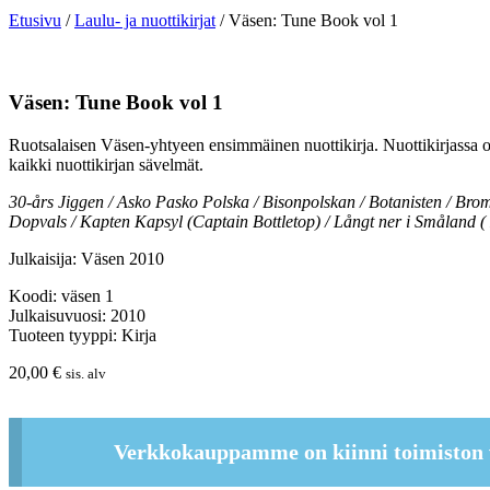
Etusivu
/
Laulu- ja nuottikirjat
/ Väsen: Tune Book vol 1
Väsen: Tune Book vol 1
Ruotsalaisen Väsen-yhtyeen ensimmäinen nuottikirja. Nuottikirjassa 
kaikki nuottikirjan sävelmät.
30-års Jiggen / Asko Pasko Polska / Bisonpolskan / Botanisten / Brom
Dopvals / Kapten Kapsyl (Captain Bottletop) / Långt ner i Småland (
Julkaisija: Väsen 2010
Koodi: väsen 1
Julkaisuvuosi: 2010
Tuoteen tyyppi: Kirja
20,00
€
sis. alv
Verkkokauppamme on kiinni toimiston 