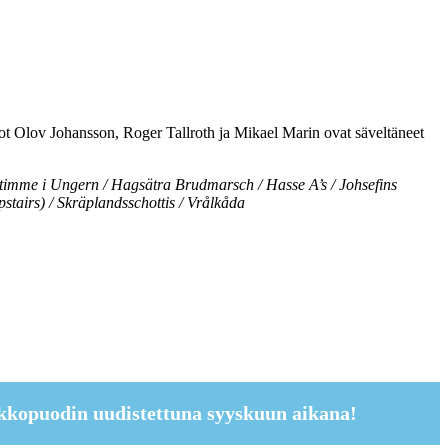
t Olov Johansson, Roger Tallroth ja Mikael Marin ovat säveltäneet
n timme i Ungern / Hagsätra Brudmarsch / Hasse A’s / Johsefins
tairs) / Skräplandsschottis / Vrålkåda
kkopuodin uudistettuna syyskuun aikana!