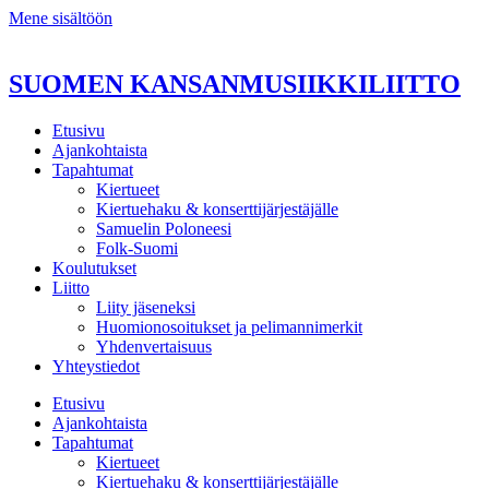
Mene sisältöön
SUOMEN KANSANMUSIIKKILIITTO
Etusivu
Ajankohtaista
Tapahtumat
Kiertueet
Kiertuehaku & konserttijärjestäjälle
Samuelin Poloneesi
Folk-Suomi
Koulutukset
Liitto
Liity jäseneksi
Huomionosoitukset ja pelimannimerkit
Yhdenvertaisuus
Yhteystiedot
Etusivu
Ajankohtaista
Tapahtumat
Kiertueet
Kiertuehaku & konserttijärjestäjälle