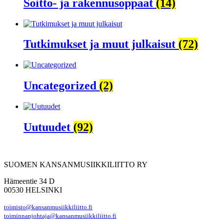
Soitto- ja rakennusoppaat
(14)
Tutkimukset ja muut julkaisut
(72)
Uncategorized
(2)
Uutuudet
(92)
SUOMEN KANSANMUSIIKKILIITTO RY
Hämeentie 34 D
00530 HELSINKI
toimisto@kansanmusiikkiliitto.fi
toiminnanjohtaja@kansanmusiikkiliitto.fi