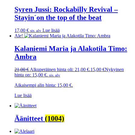
Syren Jussi: Rockabilly Revival –
Stayin´on the top of the beat
17,00
€
Lue lisää
sis. alv
Ale!
Kalaniemi Maria ja Alakotila Timo:
Ambra
21,00
€
Alkuperäinen hinta oli: 21,00 €.
15,00
€
Nykyinen
hinta on: 15,00 €.
sis. alv
Aikaisempi alin hinta:
15,00
€
.
Lue lisää
Äänitteet
(1004)