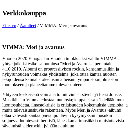
Verkkokauppa
Etusivu
/
Äänitteet
/ VIMMA: Meri ja avaruus
VIMMA: Meri ja avaruus
Vuoden 2020 Etnogaalan Vuoden tulokkaaksi valittu VIMMA -
yhtye julkaisi esikoisalbuminsa ”Meri ja Avaruus” perjantaina
4.10.2019. Albumi on progressiivisen rockin, kansanmusiikin ja
nykyrunouden voimakas yhdistelmä, joka ottaa kantaa nuorten
tekijöidensä kannalta oleellisiin aiheisiin: ympäristöön, ilmaston
muutokseen ja planeettamme tulevaisuuteen.
Yhtyeen keskeisenä voimana toimii viulisti-säveltäjä Pessi Jouste.
Musiikillaan Vimma edustaa muutosta; kappaleissa käsitellään mm.
luontosuhdetta, ilmastokriisiä ja erilaisuuden kokemuksia utopioita ja
muita tulevaisuuskuvia rakentaen. Myös Meri ja Avaruus -albumi
ottaa vahvasti kantaa päivänpolttaviin kysymyksiin musiikin
soljuessa luontevasti herkistä, lähes kamarimusiikkia muistuttavista
sävelmistä taiderockin jylhään pauhuun.