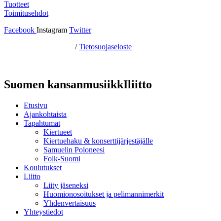
Tuotteet
Toimitusehdot
Facebook
Instagram
Twitter
Hosting by Sivustamo
/
Tietosuojaseloste
Suomen kansanmusiikkIliitto
Etusivu
Ajankohtaista
Tapahtumat
Kiertueet
Kiertuehaku & konserttijärjestäjälle
Samuelin Poloneesi
Folk-Suomi
Koulutukset
Liitto
Liity jäseneksi
Huomionosoitukset ja pelimannimerkit
Yhdenvertaisuus
Yhteystiedot