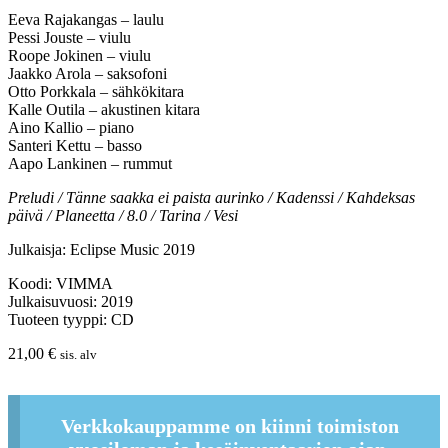
Eeva Rajakangas – laulu
Pessi Jouste – viulu
Roope Jokinen – viulu
Jaakko Arola – saksofoni
Otto Porkkala – sähkökitara
Kalle Outila – akustinen kitara
Aino Kallio – piano
Santeri Kettu – basso
Aapo Lankinen – rummut
Preludi / Tänne saakka ei paista aurinko / Kadenssi / Kahdeksas
päivä / Planeetta / 8.0 / Tarina / Vesi
Julkaisja: Eclipse Music 2019
Koodi: VIMMA
Julkaisuvuosi: 2019
Tuoteen tyyppi: CD
21,00
€
sis. alv
Verkkokauppamme on kiinni toimiston