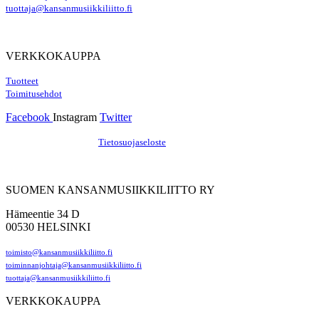
tuottaja@kansanmusiikkiliitto.fi
VERKKOKAUPPA
Tuotteet
Toimitusehdot
Facebook
Instagram
Twitter
Hosting by Sivustamo
/
Tietosuojaseloste
SUOMEN KANSANMUSIIKKILIITTO RY
Hämeentie 34 D
00530 HELSINKI
toimisto@kansanmusiikkiliitto.fi
toiminnanjohtaja@kansanmusiikkiliitto.fi
tuottaja@kansanmusiikkiliitto.fi
VERKKOKAUPPA