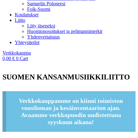
Samuelin Poloneesi
Folk-Suomi
Koulutukset
Liitto
Liity jäseneksi
Huomionosoitukset ja pelimannimerkit
Yhdenvertaisuus
Yhteystiedot
Verkkokauppa
0,00
€
0
Cart
SUOMEN KANSANMUSIIKKILIITTO
Verkkokauppamme on kiinni toimiston
vuosiloman ja kesäinventaarion ajan.
Avaamme verkkopuodin uudistettuna
syyskuun aikana!