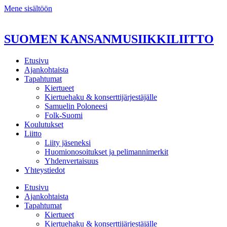
Mene sisältöön
SUOMEN KANSANMUSIIKKILIITTO
Etusivu
Ajankohtaista
Tapahtumat
Kiertueet
Kiertuehaku & konserttijärjestäjälle
Samuelin Poloneesi
Folk-Suomi
Koulutukset
Liitto
Liity jäseneksi
Huomionosoitukset ja pelimannimerkit
Yhdenvertaisuus
Yhteystiedot
Etusivu
Ajankohtaista
Tapahtumat
Kiertueet
Kiertuehaku & konserttijärjestäjälle