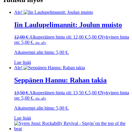
Ale!
Iin Laulupelimannit: Joulun muisto
12,00
€
Alkuperäinen hinta oli: 12,00 €.
5,00
€
Nykyinen hinta
on: 5,00 €.
sis. alv
Aikaisempi alin hinta:
5,00
€
.
Lue lisää
Ale!
Seppänen Hannu: Rahan takia
13,50
€
Alkuperäinen hinta oli: 13,50 €.
5,00
€
Nykyinen hinta
on: 5,00 €.
sis. alv
Aikaisempi alin hinta:
5,00
€
.
Lue lisää