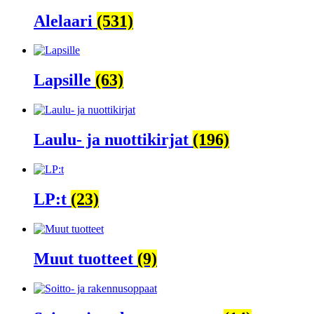
Alelaari
(531)
Lapsille
(63)
Laulu- ja nuottikirjat
(196)
LP:t
(23)
Muut tuotteet
(9)