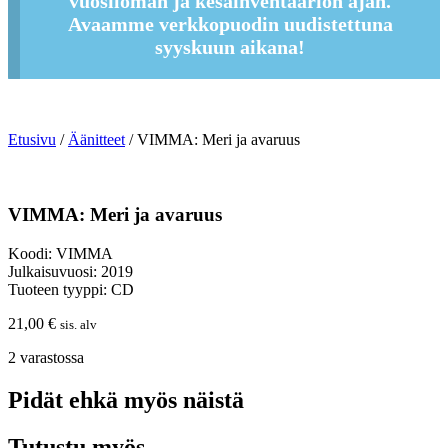
vuosiloman ja kesäinventaarion ajan.
Avaamme verkkopuodin uudistettuna
syyskuun aikana!
Etusivu
/
Äänitteet
/ VIMMA: Meri ja avaruus
VIMMA: Meri ja avaruus
Koodi: VIMMA
Julkaisuvuosi: 2019
Tuoteen tyyppi: CD
21,00
€
sis. alv
2 varastossa
Pidät ehkä myös näistä
Tutustu myös