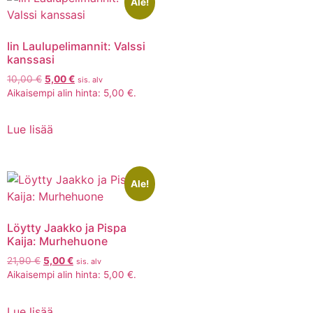
Ale!
Iin Laulupelimannit: Valssi
kanssasi
10,00
€
5,00
€
sis. alv
Aikaisempi alin hinta:
5,00
€
.
Lue lisää
Ale!
Löytty Jaakko ja Pispa
Kaija: Murhehuone
21,90
€
5,00
€
sis. alv
Aikaisempi alin hinta:
5,00
€
.
Lue lisää