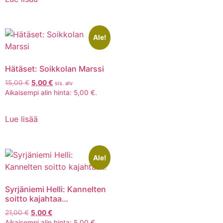
Ale!
Hätäset: Soikkolan Marssi
15,00
€
5,00
€
sis. alv
Aikaisempi alin hinta:
5,00
€
.
Lue lisää
Ale!
Syrjäniemi Helli: Kannelten
soitto kajahtaa…
21,00
€
5,00
€
Aikaisempi alin hinta:
5,00
€
.