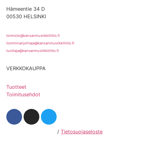
Hämeentie 34 D
00530 HELSINKI
toimisto@kansanmusiikkiliitto.fi
toiminnanjohtaja@kansanmusiikkiliitto.fi
tuottaja@kansanmusiikkiliitto.fi
VERKKOKAUPPA
Tuotteet
Toimitusehdot
Hosting by Sivustamo
/
Tietosuojaseloste