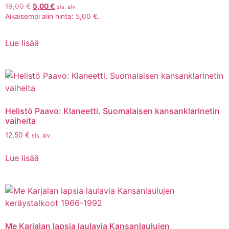
19,00
€
5,00
€
sis. alv
Aikaisempi alin hinta:
5,00
€
.
Lue lisää
Helistö Paavo: Klaneetti. Suomalaisen kansanklarinetin
vaiheita
12,50
€
sis. alv
Lue lisää
Me Karjalan lapsia laulavia Kansanlaulujen