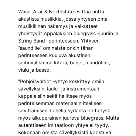
Wasel Arar & Northstate esittää uutta
akustista musiikkia, jossa yhtyeen oma
musiikillinen näkemys ja vaikutteet
yhdistyvät Appalakkien bluegrass -juuriin ja
String Band -perinteeseen. Yhtyeen
”saundille” ominaista onkin tähän
perinteeseen kuuluva akustinen
soitinvalikoima kitara, banjo, mandoliini,
viulu ja basso.
”Pohjoisvaltio” -yhtye keskittyy omiin
sävellyksiin, laulu- ja instrumentaali-
kappaleisiin sekä hallitsee myös
perinteisemmän materiaalin itselleen
sovittamisen. Lähellä sydäntä on tietysti
myös alkuperäinen juureva bluegrass. Mutta
autenttiseen imitaatioon yhtye ei tyydy.
Kokonaan omista sävellyksistä koostuva