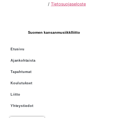
Hosting by Sivustamo
/
Tietosuojaseloste
Suomen kansanmusiikkIliitto
Etusivu
Ajankohtaista
Tapahtumat
Koulutukset
Liitto
Yhteystiedot