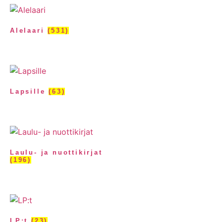
Alelaari
(531)
Lapsille
(63)
Laulu- ja nuottikirjat
(196)
LP:t
(23)