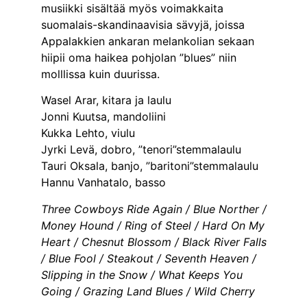
musiikki sisältää myös voimakkaita
suomalais-skandinaavisia sävyjä, joissa
Appalakkien ankaran melankolian sekaan
hiipii oma haikea pohjolan ”blues” niin
molllissa kuin duurissa.
Wasel Arar, kitara ja laulu
Jonni Kuutsa, mandoliini
Kukka Lehto, viulu
Jyrki Levä, dobro, ”tenori”stemmalaulu
Tauri Oksala, banjo, ”baritoni”stemmalaulu
Hannu Vanhatalo, basso
Three Cowboys Ride Again / Blue Norther /
Money Hound / Ring of Steel / Hard On My
Heart / Chesnut Blossom / Black River Falls
/ Blue Fool / Steakout / Seventh Heaven /
Slipping in the Snow / What Keeps You
Going / Grazing Land Blues / Wild Cherry