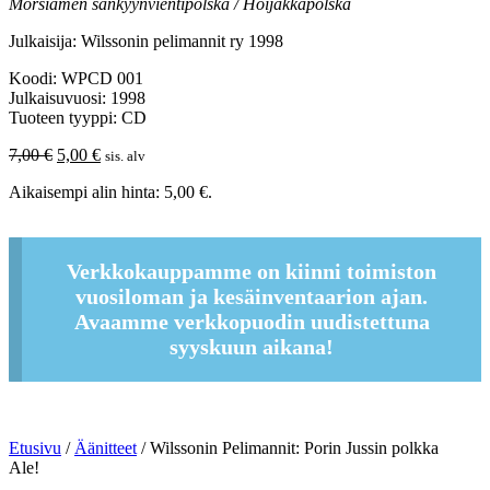
Morsiamen sänkyynvientipolska / Hoijakkapolska
Julkaisija: Wilssonin pelimannit ry 1998
Koodi: WPCD 001
Julkaisuvuosi: 1998
Tuoteen tyyppi: CD
Alkuperäinen
Nykyinen
7,00
€
5,00
€
sis. alv
hinta
hinta
Aikaisempi alin hinta:
5,00
€
.
oli:
on:
7,00 €.
5,00 €.
Verkkokauppamme on kiinni toimiston
vuosiloman ja kesäinventaarion ajan.
Avaamme verkkopuodin uudistettuna
syyskuun aikana!
Etusivu
/
Äänitteet
/ Wilssonin Pelimannit: Porin Jussin polkka
Ale!