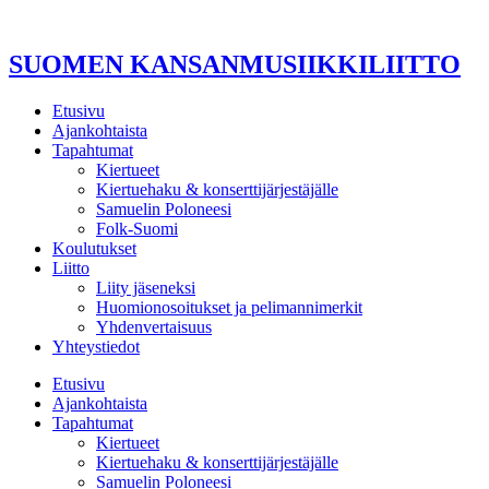
Mene
sisältöön
SUOMEN KANSANMUSIIKKILIITTO
Etusivu
Ajankohtaista
Tapahtumat
Kiertueet
Kiertuehaku & konserttijärjestäjälle
Samuelin Poloneesi
Folk-Suomi
Koulutukset
Liitto
Liity jäseneksi
Huomionosoitukset ja pelimannimerkit
Yhdenvertaisuus
Yhteystiedot
Etusivu
Ajankohtaista
Tapahtumat
Kiertueet
Kiertuehaku & konserttijärjestäjälle
Samuelin Poloneesi