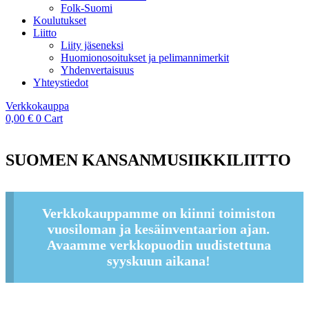
Folk-Suomi
Koulutukset
Liitto
Liity jäseneksi
Huomionosoitukset ja pelimannimerkit
Yhdenvertaisuus
Yhteystiedot
Verkkokauppa
0,00
€
0
Cart
SUOMEN KANSANMUSIIKKILIITTO
Verkkokauppamme on kiinni toimiston
vuosiloman ja kesäinventaarion ajan.
Avaamme verkkopuodin uudistettuna
syyskuun aikana!