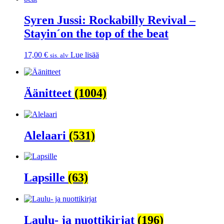
Syren Jussi: Rockabilly Revival –
Stayin´on the top of the beat
17,00
€
Lue lisää
sis. alv
Äänitteet
(1004)
Alelaari
(531)
Lapsille
(63)
Laulu- ja nuottikirjat
(196)