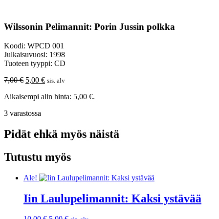
Wilssonin Pelimannit: Porin Jussin polkka
Koodi: WPCD 001
Julkaisuvuosi: 1998
Tuoteen tyyppi: CD
Alkuperäinen
Nykyinen
7,00
€
5,00
€
sis. alv
hinta
hinta
Aikaisempi alin hinta:
5,00
€
.
oli:
on:
7,00 €.
5,00 €.
3 varastossa
Pidät ehkä myös näistä
Tutustu myös
Ale!
Iin Laulupelimannit: Kaksi ystävää
Alkuperäinen
Nykyinen
10,00
€
5,00
€