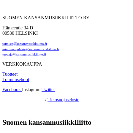
SUOMEN KANSANMUSIIKKILIITTO RY
Hämeentie 34 D
00530 HELSINKI
toimisto@kansanmusiikkiliitto.fi
toiminnanjohtaja@kansanmusiikkiliitto.fi
tuottaja@kansanmusiikkiliitto.fi
VERKKOKAUPPA
Tuotteet
Toimitusehdot
Facebook
Instagram
Twitter
Hosting by Sivustamo
/
Tietosuojaseloste
Suomen kansanmusiikkIliitto