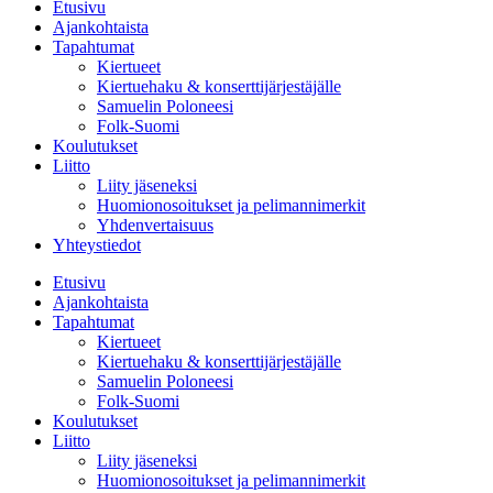
Etusivu
Ajankohtaista
Tapahtumat
Kiertueet
Kiertuehaku & konserttijärjestäjälle
Samuelin Poloneesi
Folk-Suomi
Koulutukset
Liitto
Liity jäseneksi
Huomionosoitukset ja pelimannimerkit
Yhdenvertaisuus
Yhteystiedot
Etusivu
Ajankohtaista
Tapahtumat
Kiertueet
Kiertuehaku & konserttijärjestäjälle
Samuelin Poloneesi
Folk-Suomi
Koulutukset
Liitto
Liity jäseneksi
Huomionosoitukset ja pelimannimerkit