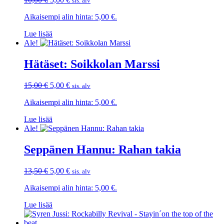
sis. alv
hinta
hinta
Aikaisempi alin hinta:
5,00
€
.
oli:
on:
10,00 €.
5,00 €.
Lue lisää
Ale!
Hätäset: Soikkolan Marssi
Alkuperäinen
Nykyinen
15,00
€
5,00
€
sis. alv
hinta
hinta
Aikaisempi alin hinta:
5,00
€
.
oli:
on:
15,00 €.
5,00 €.
Lue lisää
Ale!
Seppänen Hannu: Rahan takia
Alkuperäinen
Nykyinen
13,50
€
5,00
€
sis. alv
hinta
hinta
Aikaisempi alin hinta:
5,00
€
.
oli:
on:
13,50 €.
5,00 €.
Lue lisää