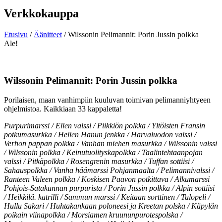
Verkkokauppa
Etusivu
/
Äänitteet
/ Wilssonin Pelimannit: Porin Jussin polkka
Ale!
Wilssonin Pelimannit: Porin Jussin polkka
Porilaisen, maan vanhimpiin kuuluvan toimivan pelimanniyhtyeen
ohjelmistoa. Kaikkiaan 33 kappaletta!
Purpurimarssi / Ellen valssi / Piikkiön polkka / Yltöisten Fransin
potkumasurkka / Hellen Hanun jenkka / Harvaluodon valssi /
Verhon pappan polkka / Vanhan miehen masurkka / Wilssonin valssi
/ Wilssonin polkka / Keinutuolityskapolkka / Taalintehtaanpojan
valssi / Pitkäpolkka / Rosengrenin masurkka / Tuffan sottiisi /
Sahauspolkka / Vanha häämarssi Pohjanmaalta / Pelimannivalssi /
Ranteen Valeen polkka / Koskisen Paavon potkittava / Alkumarssi
Pohjois-Satakunnan purpurista / Porin Jussin polkka / Alpin sottiisi
/ Heikkilä. katrilli / Sammun marssi / Keitaan sorttinen / Tulopeli /
Hullu Sakari / Huhtakankaan poloneesi ja Kreetan polska / Käpylän
poikain viinapolkka / Morsiamen kruununpurotespolska /