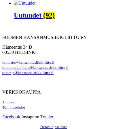
Uutuudet
(92)
SUOMEN KANSANMUSIIKKILIITTO RY
Hämeentie 34 D
00530 HELSINKI
toimisto@kansanmusiikkiliitto.fi
toiminnanjohtaja@kansanmusiikkiliitto.fi
tuottaja@kansanmusiikkiliitto.fi
VERKKOKAUPPA
Tuotteet
Toimitusehdot
Facebook
Instagram
Twitter
Hosting by Sivustamo
/
Tietosuojaseloste