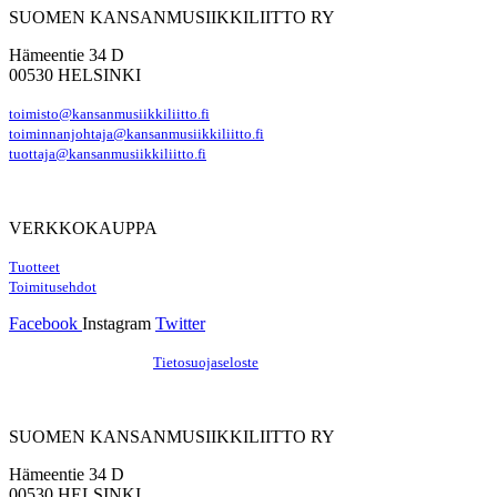
SUOMEN KANSANMUSIIKKILIITTO RY
Hämeentie 34 D
00530 HELSINKI
toimisto@kansanmusiikkiliitto.fi
toiminnanjohtaja@kansanmusiikkiliitto.fi
tuottaja@kansanmusiikkiliitto.fi
VERKKOKAUPPA
Tuotteet
Toimitusehdot
Facebook
Instagram
Twitter
Hosting by Sivustamo
/
Tietosuojaseloste
SUOMEN KANSANMUSIIKKILIITTO RY
Hämeentie 34 D
00530 HELSINKI