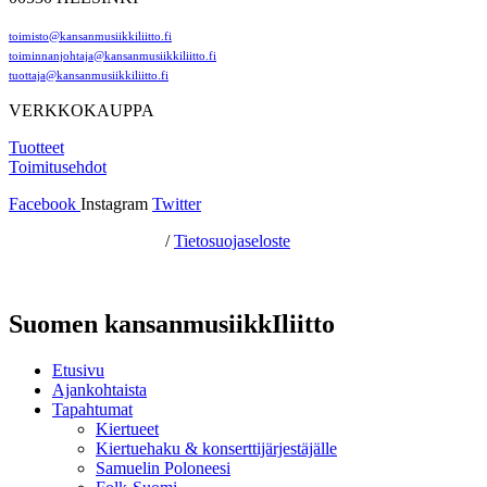
toimisto@kansanmusiikkiliitto.fi
toiminnanjohtaja@kansanmusiikkiliitto.fi
tuottaja@kansanmusiikkiliitto.fi
VERKKOKAUPPA
Tuotteet
Toimitusehdot
Facebook
Instagram
Twitter
Hosting by Sivustamo
/
Tietosuojaseloste
Suomen kansanmusiikkIliitto
Etusivu
Ajankohtaista
Tapahtumat
Kiertueet
Kiertuehaku & konserttijärjestäjälle
Samuelin Poloneesi