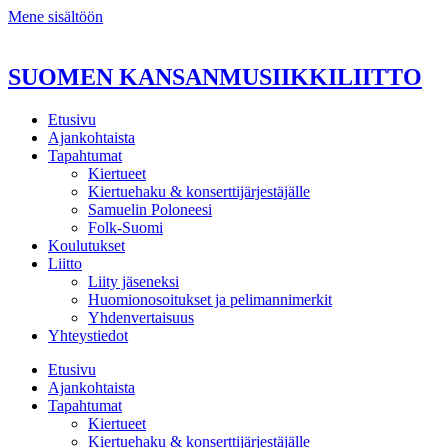
Mene sisältöön
SUOMEN KANSANMUSIIKKILIITTO
Etusivu
Ajankohtaista
Tapahtumat
Kiertueet
Kiertuehaku & konserttijärjestäjälle
Samuelin Poloneesi
Folk-Suomi
Koulutukset
Liitto
Liity jäseneksi
Huomionosoitukset ja pelimannimerkit
Yhdenvertaisuus
Yhteystiedot
Etusivu
Ajankohtaista
Tapahtumat
Kiertueet
Kiertuehaku & konserttijärjestäjälle