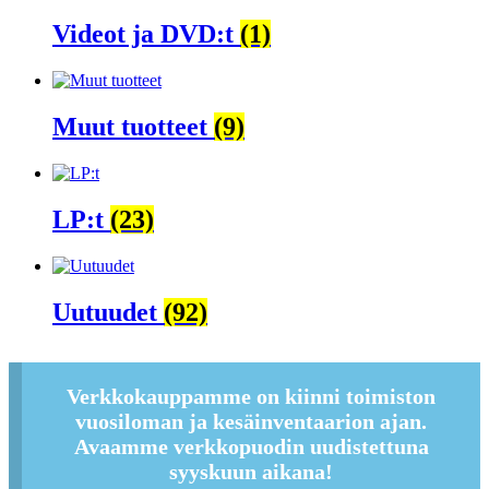
Videot ja DVD:t
(1)
Muut tuotteet
(9)
LP:t
(23)
Uutuudet
(92)
Verkkokauppamme on kiinni toimiston
vuosiloman ja kesäinventaarion ajan.
Avaamme verkkopuodin uudistettuna
syyskuun aikana!