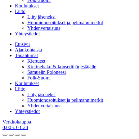
Folk-Suomi
Koulutukset
Liitto
Liity jäseneksi
Huomionosoitukset ja pelimannimerkit
Yhdenvertaisuus
Yhteystiedot
Etusivu
Ajankohtaista
Tapahtumat
Kiertueet
Kiertuehaku & konserttijärjestäjälle
Samuelin Poloneesi
Folk-Suomi
Koulutukset
Liitto
Liity jäseneksi
Huomionosoitukset ja pelimannimerkit
Yhdenvertaisuus
Yhteystiedot
Verkkokauppa
0,00
€
0
Cart