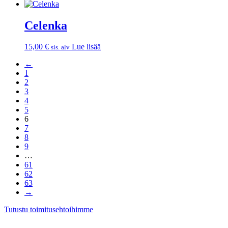
Celenka
15,00
€
Lue lisää
sis. alv
←
1
2
3
4
5
6
7
8
9
…
61
62
63
→
Tutustu toimitusehtoihimme