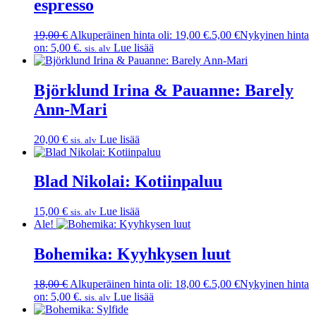
espresso
19,00
€
Alkuperäinen hinta oli: 19,00 €.
5,00
€
Nykyinen hinta
on: 5,00 €.
Lue lisää
sis. alv
Björklund Irina & Pauanne: Barely
Ann-Mari
20,00
€
Lue lisää
sis. alv
Blad Nikolai: Kotiinpaluu
15,00
€
Lue lisää
sis. alv
Ale!
Bohemika: Kyyhkysen luut
18,00
€
Alkuperäinen hinta oli: 18,00 €.
5,00
€
Nykyinen hinta
on: 5,00 €.
Lue lisää
sis. alv