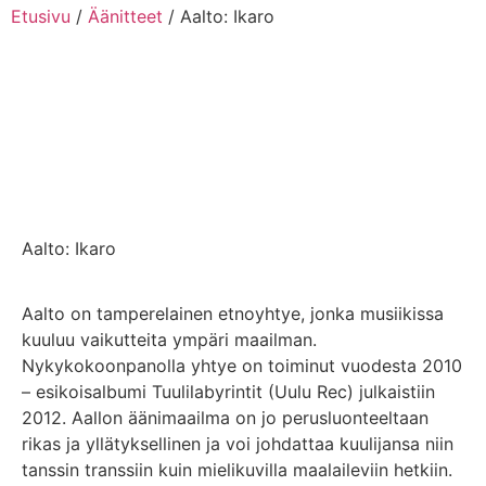
Etusivu
/
Äänitteet
/ Aalto: Ikaro
Aalto: Ikaro
Aalto on tamperelainen etnoyhtye, jonka musiikissa
kuuluu vaikutteita ympäri maailman.
Nykykokoonpanolla yhtye on toiminut vuodesta 2010
– esikoisalbumi Tuulilabyrintit (Uulu Rec) julkaistiin
2012. Aallon äänimaailma on jo perusluonteeltaan
rikas ja yllätyksellinen ja voi johdattaa kuulijansa niin
tanssin transsiin kuin mielikuvilla maalaileviin hetkiin.