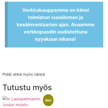
Verkkokauppamme on kiinni
toimiston vuosiloman ja
kesäinventaarion ajan. Avaamme
verkkopuodin uudistettuna
syyskuun aikana!
Pidät ehkä myös näistä
Tutustu myös
Ale!