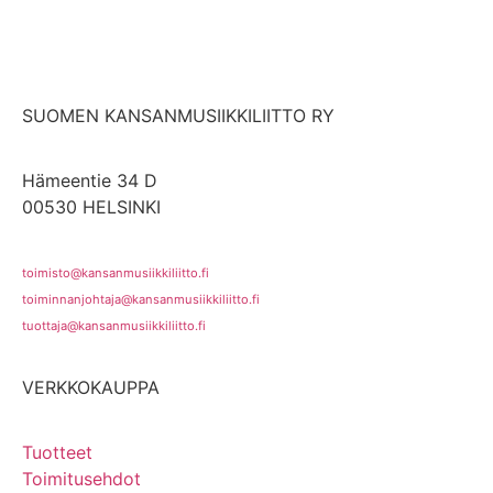
SUOMEN KANSANMUSIIKKILIITTO RY
Hämeentie 34 D
00530 HELSINKI
toimisto@kansanmusiikkiliitto.fi
toiminnanjohtaja@kansanmusiikkiliitto.fi
tuottaja@kansanmusiikkiliitto.fi
VERKKOKAUPPA
Tuotteet
Toimitusehdot