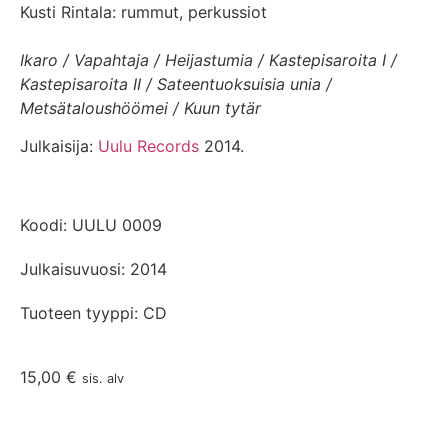
Kusti Rintala: rummut, perkussiot
Ikaro / Vapahtaja / Heijastumia / Kastepisaroita I /
Kastepisaroita II / Sateentuoksuisia unia /
Metsätaloushöömei / Kuun tytär
Julkaisija:
Uulu Records
2014.
Koodi: UULU 0009
Julkaisuvuosi: 2014
Tuoteen tyyppi: CD
15,00
€
sis. alv