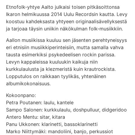
Etnofolk-yhtye Aalto julkaisi toisen pitkäsoittonsa
Ikaron helmikuussa 2014 Uulu Recordsin kautta. Levy
koostuu kahdeksasta yhtyeen originaalisävellyksestä
ja tarjoaa täysin uniikin näkökulman folk-musiikkiin.
Aallon musiikissa kuuluu sen jäsenten perehtyneisyys
eri etnisiin musiikkiperinteisiin, mutta samalla vahva
tausta esimerkiksi psykedeelisen rockin parissa.
Levyn kappaleissa kuuluukin kaikuja niin
kurkkulaulusta ja klezmeristä kuin krautrockista.
Lopputulos on raikkaan tyylikäs, yhtenäinen
albumikokonaisuus.
Kokoonpano:
Petra Poutanen: laulu, kantele
Sampo Salonen: kurkkulaulu, doshpulluur, didgeridoo
Antero Mentu: sitar, kitara
Panu Ukkonen: klarinetti, bassoklarinetti
Marko Niittymäki: mandoliini, banjo, perkussiot