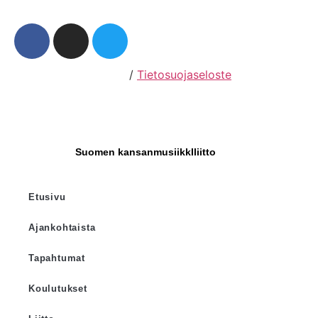
Hosting by Sivustamo
/
Tietosuojaseloste
Suomen kansanmusiikkIliitto
Etusivu
Ajankohtaista
Tapahtumat
Koulutukset