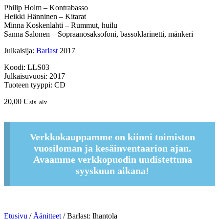
Philip Holm – Kontrabasso
Heikki Hänninen – Kitarat
Minna Koskenlahti – Rummut, huilu
Sanna Salonen – Sopraanosaksofoni, bassoklarinetti, mänkeri
Julkaisija:
Barlast
2017
Koodi: LLS03
Julkaisuvuosi: 2017
Tuoteen tyyppi: CD
20,00
€
sis. alv
Verkkokauppamme on kiinni toimiston
vuosiloman ja kesäinventaarion ajan.
Avaamme verkkopuodin uudistettuna
syyskuun aikana!
Etusivu
/
Äänitteet
/ Barlast: Ihantola