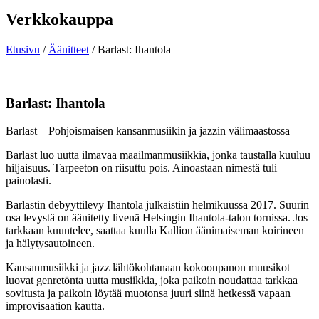
Verkkokauppa
Etusivu
/
Äänitteet
/ Barlast: Ihantola
Barlast: Ihantola
Barlast – Pohjoismaisen kansanmusiikin ja jazzin välimaastossa
Barlast luo uutta ilmavaa maailmanmusiikkia, jonka taustalla kuuluu
hiljaisuus. Tarpeeton on riisuttu pois. Ainoastaan nimestä tuli
painolasti.
Barlastin debyyttilevy Ihantola julkaistiin helmikuussa 2017. Suurin
osa levystä on äänitetty livenä Helsingin Ihantola-talon tornissa. Jos
tarkkaan kuuntelee, saattaa kuulla Kallion äänimaiseman koirineen
ja hälytysautoineen.
Kansanmusiikki ja jazz lähtökohtanaan kokoonpanon muusikot
luovat genretönta uutta musiikkia, joka paikoin noudattaa tarkkaa
sovitusta ja paikoin löytää muotonsa juuri siinä hetkessä vapaan
improvisaation kautta.