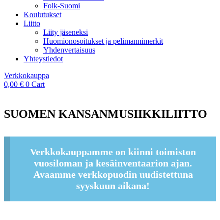
Folk-Suomi
Koulutukset
Liitto
Liity jäseneksi
Huomionosoitukset ja pelimannimerkit
Yhdenvertaisuus
Yhteystiedot
Verkkokauppa
0,00
€
0
Cart
SUOMEN KANSANMUSIIKKILIITTO
Verkkokauppamme on kiinni toimiston
vuosiloman ja kesäinventaarion ajan.
Avaamme verkkopuodin uudistettuna
syyskuun aikana!