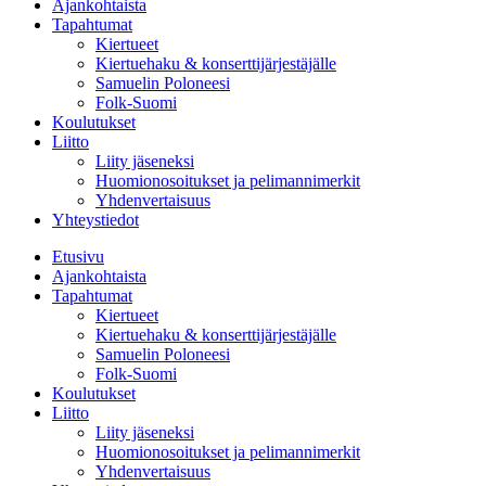
Ajankohtaista
Tapahtumat
Kiertueet
Kiertuehaku & konserttijärjestäjälle
Samuelin Poloneesi
Folk-Suomi
Koulutukset
Liitto
Liity jäseneksi
Huomionosoitukset ja pelimannimerkit
Yhdenvertaisuus
Yhteystiedot
Etusivu
Ajankohtaista
Tapahtumat
Kiertueet
Kiertuehaku & konserttijärjestäjälle
Samuelin Poloneesi
Folk-Suomi
Koulutukset
Liitto
Liity jäseneksi
Huomionosoitukset ja pelimannimerkit
Yhdenvertaisuus