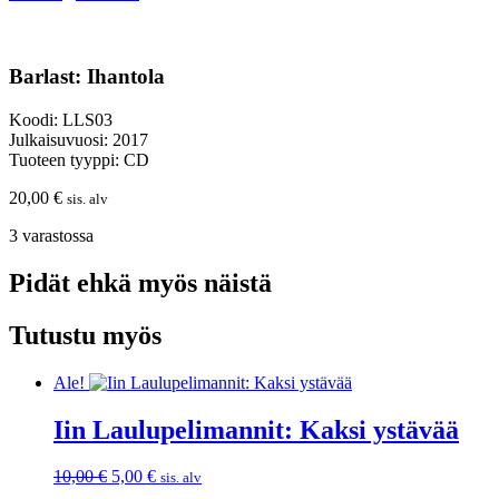
Barlast: Ihantola
Koodi: LLS03
Julkaisuvuosi: 2017
Tuoteen tyyppi: CD
20,00
€
sis. alv
3 varastossa
Pidät ehkä myös näistä
Tutustu myös
Ale!
Iin Laulupelimannit: Kaksi ystävää
Alkuperäinen
Nykyinen
10,00
€
5,00
€
sis. alv
hinta
hinta