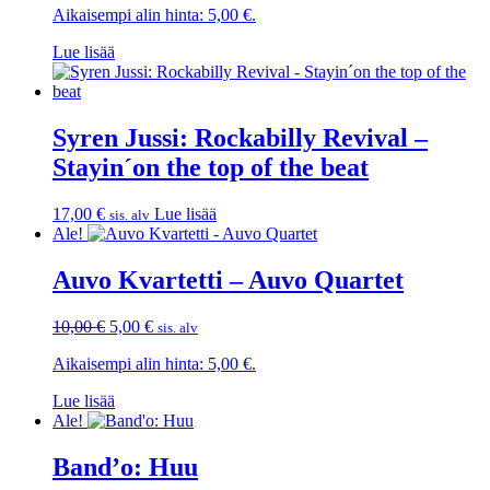
Aikaisempi alin hinta:
5,00
€
.
oli:
on:
10,00 €.
5,00 €.
Lue lisää
Syren Jussi: Rockabilly Revival –
Stayin´on the top of the beat
17,00
€
Lue lisää
sis. alv
Ale!
Auvo Kvartetti – Auvo Quartet
Alkuperäinen
Nykyinen
10,00
€
5,00
€
sis. alv
hinta
hinta
Aikaisempi alin hinta:
5,00
€
.
oli:
on:
10,00 €.
5,00 €.
Lue lisää
Ale!
Band’o: Huu