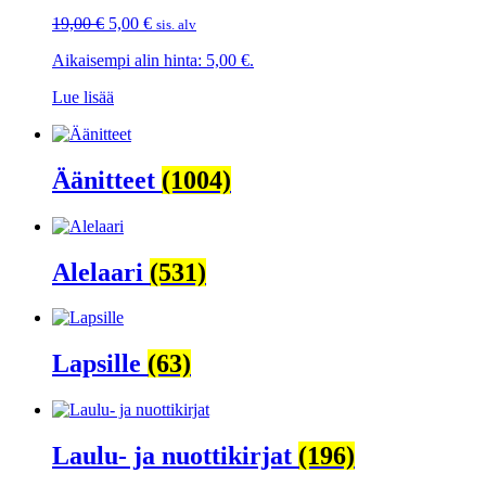
Alkuperäinen
Nykyinen
19,00
€
5,00
€
sis. alv
hinta
hinta
Aikaisempi alin hinta:
5,00
€
.
oli:
on:
19,00 €.
5,00 €.
Lue lisää
Äänitteet
(1004)
Alelaari
(531)
Lapsille
(63)
Laulu- ja nuottikirjat
(196)