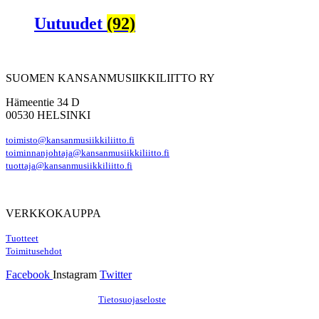
Uutuudet
(92)
SUOMEN KANSANMUSIIKKILIITTO RY
Hämeentie 34 D
00530 HELSINKI
toimisto@kansanmusiikkiliitto.fi
toiminnanjohtaja@kansanmusiikkiliitto.fi
tuottaja@kansanmusiikkiliitto.fi
VERKKOKAUPPA
Tuotteet
Toimitusehdot
Facebook
Instagram
Twitter
Hosting by Sivustamo
/
Tietosuojaseloste