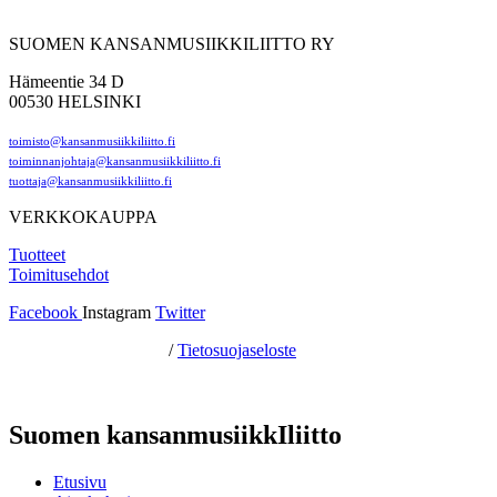
SUOMEN KANSANMUSIIKKILIITTO RY
Hämeentie 34 D
00530 HELSINKI
toimisto@kansanmusiikkiliitto.fi
toiminnanjohtaja@kansanmusiikkiliitto.fi
tuottaja@kansanmusiikkiliitto.fi
VERKKOKAUPPA
Tuotteet
Toimitusehdot
Facebook
Instagram
Twitter
Hosting by Sivustamo
/
Tietosuojaseloste
Suomen kansanmusiikkIliitto
Etusivu