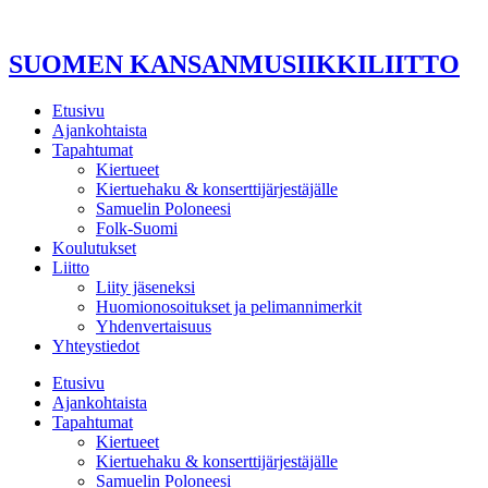
Mene
sisältöön
SUOMEN KANSANMUSIIKKILIITTO
Etusivu
Ajankohtaista
Tapahtumat
Kiertueet
Kiertuehaku & konserttijärjestäjälle
Samuelin Poloneesi
Folk-Suomi
Koulutukset
Liitto
Liity jäseneksi
Huomionosoitukset ja pelimannimerkit
Yhdenvertaisuus
Yhteystiedot
Etusivu
Ajankohtaista
Tapahtumat
Kiertueet
Kiertuehaku & konserttijärjestäjälle
Samuelin Poloneesi