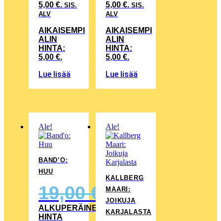
5,00 €.
5,00 €.
SIS.
SIS.
ALV
ALV
AIKAISEMPI
AIKAISEMPI
ALIN
ALIN
HINTA:
HINTA:
5,00
€
.
5,00
€
.
Lue lisää
Lue lisää
Ale!
Ale!
BAND’O:
HUU
KALLBERG
19,00
€
MAARI:
JOIKUJA
ALKUPERÄINEN
KARJALASTA
HINTA