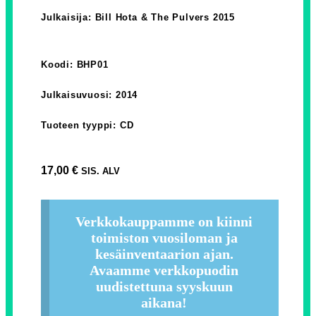
Julkaisija: Bill Hota & The Pulvers 2015
Koodi: BHP01
Julkaisuvuosi: 2014
Tuoteen tyyppi: CD
17,00
€
SIS. ALV
Verkkokauppamme on kiinni
toimiston vuosiloman ja
kesäinventaarion ajan.
Avaamme verkkopuodin
uudistettuna syyskuun
aikana!