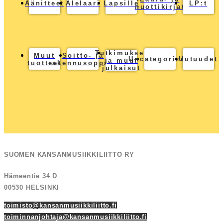
Äänitteet
Alelaari
Lapsille
LP:t
nuottikirjat
Tutkimukset
Muut
Soitto- ja
Uncategorized
Uutuudet
ja muut
tuotteet
rakennusoppaat
julkaisut
SUOMEN KANSANMUSIIKKILIITTO RY
Hämeentie 34 D
00530 HELSINKI
toimisto@kansanmusiikkiliitto.fi
toiminnanjohtaja@kansanmusiikkiliitto.fi