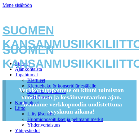
Mene sisältöön
SUOMEN
KANSANMUSIIKKILIITT
SUOMEN
KANSANMUSIIKKILIITT
Etusivu
Ajankohtaista
Tapahtumat
Kiertueet
Kiertuehaku & konserttijärjestäjälle
Verkkokauppamme on kiinni toimiston
Samuelin Poloneesi
vuosiloman ja kesäinventaarion ajan.
Folk-Suomi
Koulutukset
Avaamme verkkopuodin uudistettuna
Liitto
syyskuun aikana!
Liity jäseneksi
Huomionosoitukset ja pelimannimerkit
Yhdenvertaisuus
Yhteystiedot