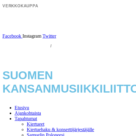
VERKKOKAUPPA
Tuotteet
Toimitusehdot
Facebook
Instagram
Twitter
Hosting by Sivustamo
/
Tietosuojaseloste
SUOMEN
KANSANMUSIIKKILIITT
Etusivu
Ajankohtaista
Tapahtumat
Kiertueet
Kiertuehaku & konserttijärjestäjälle
Samuelin Poloneesi