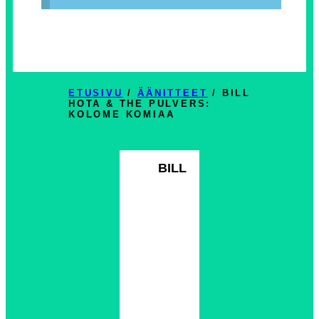
ETUSIVU
/
ÄÄNITTEET
/ BILL
HOTA & THE PULVERS:
KOLOME KOMIAA
BILL