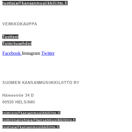
tuottaja@kansanmusiikkiliitto.fi
VERKKOKAUPPA
Tuotteet
Toimitusehdot
Facebook
Instagram
Twitter
Hosting by Sivustamo
/
Tietosuojaseloste
SUOMEN KANSANMUSIIKKILIITTO RY
Hämeentie 34 D
00530 HELSINKI
toimisto@kansanmusiikkiliitto.fi
toiminnanjohtaja@kansanmusiikkiliitto.fi
tuottaja@kansanmusiikkiliitto.fi