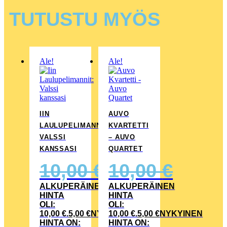
TUTUSTU MYÖS
Ale!
Ale!
IIN
AUVO
LAULUPELIMANNIT:
KVARTETTI
VALSSI
– AUVO
KANSSASI
QUARTET
10,00
€
10,00
€
ALKUPERÄINEN
ALKUPERÄINEN
HINTA
HINTA
OLI:
OLI:
10,00 €.
5,00
€
NYKYINEN
10,00 €.
5,00
€
NYKYINEN
HINTA ON:
HINTA ON: