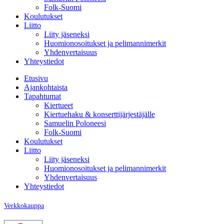
Folk-Suomi
Koulutukset
Liitto
Liity jäseneksi
Huomionosoitukset ja pelimannimerkit
Yhdenvertaisuus
Yhteystiedot
Etusivu
Ajankohtaista
Tapahtumat
Kiertueet
Kiertuehaku & konserttijärjestäjälle
Samuelin Poloneesi
Folk-Suomi
Koulutukset
Liitto
Liity jäseneksi
Huomionosoitukset ja pelimannimerkit
Yhdenvertaisuus
Yhteystiedot
Verkkokauppa