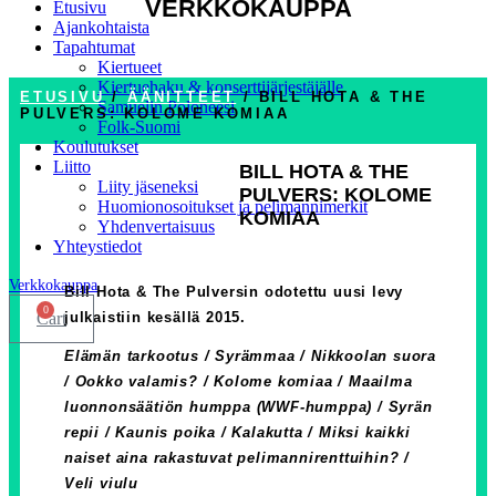
VERKKOKAUPPA
Etusivu
Ajankohtaista
Tapahtumat
Kiertueet
Kiertuehaku & konserttijärjestäjälle
ETUSIVU
/
ÄÄNITTEET
/ BILL HOTA & THE
Samuelin Poloneesi
PULVERS: KOLOME KOMIAA
Folk-Suomi
Koulutukset
Liitto
BILL HOTA & THE
Liity jäseneksi
PULVERS: KOLOME
Huomionosoitukset ja pelimannimerkit
KOMIAA
Yhdenvertaisuus
Yhteystiedot
Verkkokauppa
Bill Hota & The Pulversin odotettu uusi levy
0
julkaistiin kesällä 2015.
Cart
Elämän tarkootus / Syrämmaa / Nikkoolan suora
/ Ookko valamis? / Kolome komiaa / Maailma
luonnonsäätiön humppa (WWF-humppa) / Syrän
repii / Kaunis poika / Kalakutta / Miksi kaikki
naiset aina rakastuvat pelimannirenttuihin? /
Veli viulu