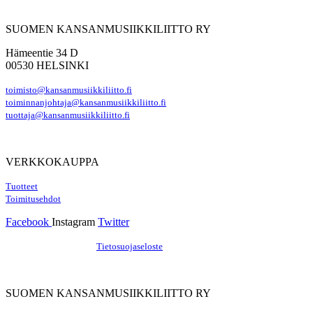
SUOMEN KANSANMUSIIKKILIITTO RY
Hämeentie 34 D
00530 HELSINKI
toimisto@kansanmusiikkiliitto.fi
toiminnanjohtaja@kansanmusiikkiliitto.fi
tuottaja@kansanmusiikkiliitto.fi
VERKKOKAUPPA
Tuotteet
Toimitusehdot
Facebook
Instagram
Twitter
Hosting by Sivustamo
/
Tietosuojaseloste
SUOMEN KANSANMUSIIKKILIITTO RY