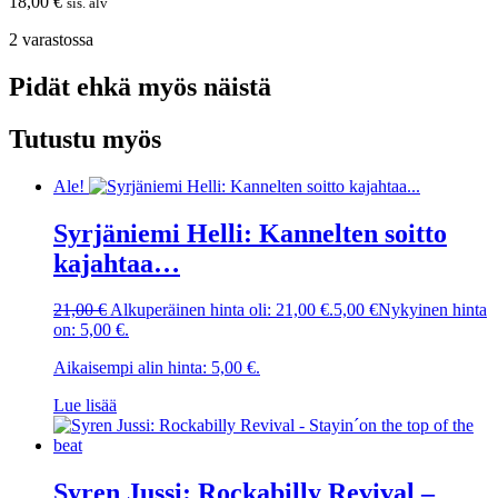
18,00
€
sis. alv
2 varastossa
Pidät ehkä myös näistä
Tutustu myös
Ale!
Syrjäniemi Helli: Kannelten soitto
kajahtaa…
21,00
€
Alkuperäinen hinta oli: 21,00 €.
5,00
€
Nykyinen hinta
on: 5,00 €.
Aikaisempi alin hinta:
5,00
€
.
Lue lisää
Syren Jussi: Rockabilly Revival –