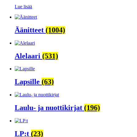
Lue lisää
Äänitteet
(1004)
Alelaari
(531)
Lapsille
(63)
Laulu- ja nuottikirjat
(196)
LP:t
(23)