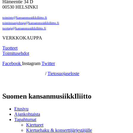
Hämeentie 34 D
00530 HELSINKI
toimisto@kansanmusiikkiliitto.fi
toiminnanjohtaja@kansanmusiikkiliitto.fi
tuottaja@kansanmusiikkiliitto.fi
VERKKOKAUPPA
Tuotteet
Toimitusehdot
Facebook
Instagram
Twitter
Hosting by Sivustamo
/
Tietosuojaseloste
Suomen kansanmusiikkIliitto
Etusivu
Ajankohtaista
Tapahtumat
Kiertueet
Kiertuehaku & konserttijärjestäjälle