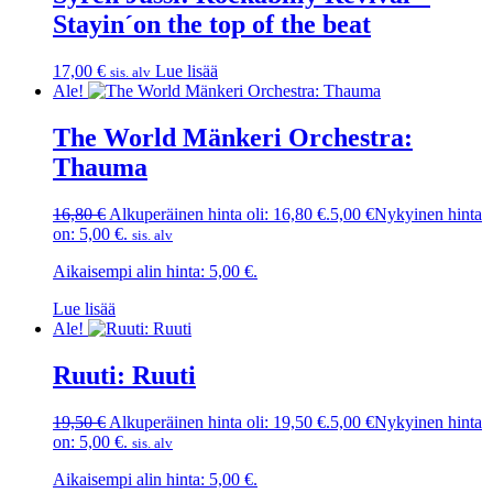
Stayin´on the top of the beat
17,00
€
Lue lisää
sis. alv
Ale!
The World Mänkeri Orchestra:
Thauma
16,80
€
Alkuperäinen hinta oli: 16,80 €.
5,00
€
Nykyinen hinta
on: 5,00 €.
sis. alv
Aikaisempi alin hinta:
5,00
€
.
Lue lisää
Ale!
Ruuti: Ruuti
19,50
€
Alkuperäinen hinta oli: 19,50 €.
5,00
€
Nykyinen hinta
on: 5,00 €.
sis. alv
Aikaisempi alin hinta:
5,00
€
.