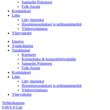
Samuelin Poloneesi
Folk-Suomi
Koulutukset
Liitto
Liity jäseneksi
Huomionosoitukset ja pelimannimerkit
Yhdenvertaisuus
Yhteystiedot
Etusivu
Ajankohtaista
Tapahtumat
Kiertueet
Kiertuehaku & konserttijärjestäjälle
Samuelin Poloneesi
Folk-Suomi
Koulutukset
Liitto
Liity jäseneksi
Huomionosoitukset ja pelimannimerkit
Yhdenvertaisuus
Yhteystiedot
Verkkokauppa
0,00
€
0
Cart