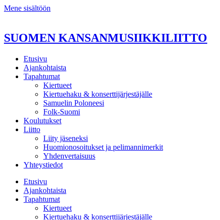
Mene sisältöön
SUOMEN KANSANMUSIIKKILIITTO
Etusivu
Ajankohtaista
Tapahtumat
Kiertueet
Kiertuehaku & konserttijärjestäjälle
Samuelin Poloneesi
Folk-Suomi
Koulutukset
Liitto
Liity jäseneksi
Huomionosoitukset ja pelimannimerkit
Yhdenvertaisuus
Yhteystiedot
Etusivu
Ajankohtaista
Tapahtumat
Kiertueet
Kiertuehaku & konserttijärjestäjälle