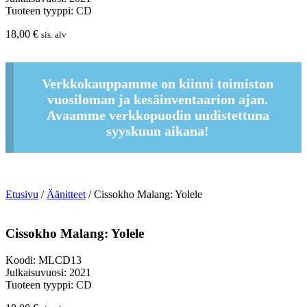
Tuoteen tyyppi: CD
18,00
€
sis. alv
Verkkokauppamme on kiinni toimiston
vuosiloman ja kesäinventaarion ajan.
Avaamme verkkopuodin uudistettuna
syyskuun aikana!
Etusivu
/
Äänitteet
/ Cissokho Malang: Yolele
Cissokho Malang: Yolele
Koodi: MLCD13
Julkaisuvuosi: 2021
Tuoteen tyyppi: CD