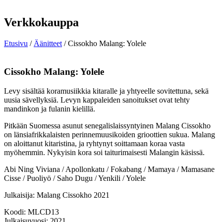
Verkkokauppa
Etusivu
/
Äänitteet
/ Cissokho Malang: Yolele
Cissokho Malang: Yolele
Levy sisältää koramusiikkia kitaralle ja yhtyeelle sovitettuna, sekä
uusia sävellyksiä. Levyn kappaleiden sanoitukset ovat tehty
mandinkon ja fulanin kielillä.
Pitkään Suomessa asunut senegalislaissyntyinen Malang Cissokho
on länsiafrikkalaisten perinnemuusikoiden grioottien sukua. Malang
on aloittanut kitaristina, ja ryhtynyt soittamaan koraa vasta
myöhemmin. Nykyisin kora soi taiturimaisesti Malangin käsissä.
Abi Ning Viviana / Apollonkatu / Fokabang / Mamaya / Mamasane
Cisse / Puoliyö / Saho Dugu / Yenkili / Yolele
Julkaisija: Malang Cissokho 2021
Koodi: MLCD13
Julkaisuvuosi: 2021