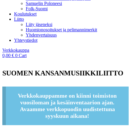
Samuelin Poloneesi
Folk-Suomi
Koulutukset
Liitto
Liity jäseneksi
Huomionosoitukset ja pelimannimerkit
Yhdenvertaisuus
Yhteystiedot
Verkkokauppa
0,00
€
0
Cart
SUOMEN KANSANMUSIIKKILIITTO
Verkkokauppamme on kiinni toimiston
vuosiloman ja kesäinventaarion ajan.
Avaamme verkkopuodin uudistettuna
syyskuun aikana!