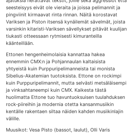
ajatuksia herättävät tekstit, joille sekä aggressiot että
seesteisyys eivät ole vieraita ja joissa pelimannit ja
pingviinit kirmaavat rinta rinnan. Näitä korostavat
Variksen ja Piston itsensä kynäilemät sävelmät, joista
varsinkin kitaristi-Variksen sävellykset pitävät kuulijan
tiukasti otteessaan rytmisesti kimuranteilla
käänteillään.
Ettonen hengenheimolaisia kannattaa hakea
ennemmin CMX:n ja Pohjannaulan kaltaisista
yhtyeistä kuin Purppuripelimanneista tai monista
Sibelius-Akatemian tuotoksista. Ettone on rockimpi
kuin Purppuripelimannit, mutta selvästi metsäläisempi
ja vinksahtaneempi kuin CMX. Kaikesta tästä
huolimatta Ettone tuo havuntuoksuisen tuulahduksen
rock-piireihin ja modernia otetta kansanmusiikin
kentälle rakentaen siltaa näiden kahden musiikinlajin
välille.
Muusikot: Vesa Pisto (bassot, laulut), Olli Varis