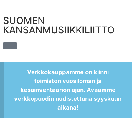
SUOMEN
KANSANMUSIIKKILIITTO
Verkkokauppamme on kiinni
toimiston vuosiloman ja
kesäinventaarion ajan. Avaamme
verkkopuodin uudistettuna syyskuun
aikana!