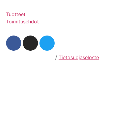
Tuotteet
Toimitusehdot
Hosting by Sivustamo
/
Tietosuojaseloste