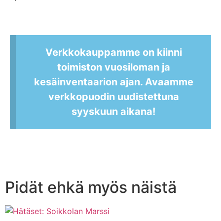
Verkkokauppamme on kiinni
toimiston vuosiloman ja
kesäinventaarion ajan. Avaamme
verkkopuodin uudistettuna
syyskuun aikana!
Pidät ehkä myös näistä