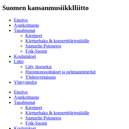
Suomen kansanmusiikkIliitto
Etusivu
Ajankohtaista
Tapahtumat
Kiertueet
Kiertuehaku & konserttijärjestäjälle
Samuelin Poloneesi
Folk-Suomi
Koulutukset
Liitto
Liity jäseneksi
Huomionosoitukset ja pelimannimerkit
Yhdenvertaisuus
Yhteystiedot
Etusivu
Ajankohtaista
Tapahtumat
Kiertueet
Kiertuehaku & konserttijärjestäjälle
Samuelin Poloneesi
Folk-Suomi
Koulutukset