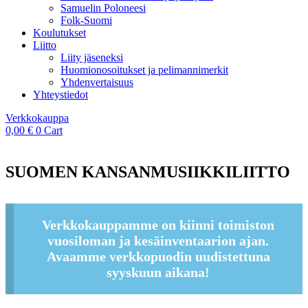
Samuelin Poloneesi
Folk-Suomi
Koulutukset
Liitto
Liity jäseneksi
Huomionosoitukset ja pelimannimerkit
Yhdenvertaisuus
Yhteystiedot
Verkkokauppa
0,00
€
0
Cart
SUOMEN KANSANMUSIIKKILIITTO
Verkkokauppamme on kiinni toimiston
vuosiloman ja kesäinventaarion ajan.
Avaamme verkkopuodin uudistettuna
syyskuun aikana!