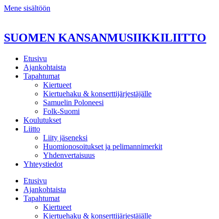
Mene sisältöön
SUOMEN KANSANMUSIIKKILIITTO
Etusivu
Ajankohtaista
Tapahtumat
Kiertueet
Kiertuehaku & konserttijärjestäjälle
Samuelin Poloneesi
Folk-Suomi
Koulutukset
Liitto
Liity jäseneksi
Huomionosoitukset ja pelimannimerkit
Yhdenvertaisuus
Yhteystiedot
Etusivu
Ajankohtaista
Tapahtumat
Kiertueet
Kiertuehaku & konserttijärjestäjälle