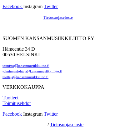
Facebook
Instagram
Twitter
Hosting by Sivustamo
/
Tietosuojaseloste
SUOMEN KANSANMUSIIKKILIITTO RY
Hämeentie 34 D
00530 HELSINKI
toimisto@kansanmusiikkiliitto.fi
toiminnanjohtaja@kansanmusiikkiliitto.fi
tuottaja@kansanmusiikkiliitto.fi
VERKKOKAUPPA
Tuotteet
Toimitusehdot
Facebook
Instagram
Twitter
Hosting by Sivustamo
/
Tietosuojaseloste