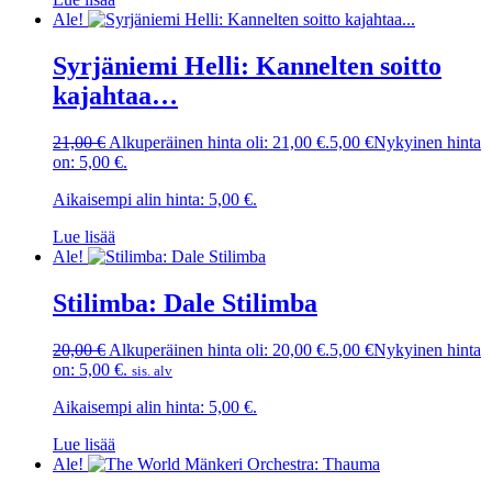
Ale!
Syrjäniemi Helli: Kannelten soitto
kajahtaa…
21,00
€
Alkuperäinen hinta oli: 21,00 €.
5,00
€
Nykyinen hinta
on: 5,00 €.
Aikaisempi alin hinta:
5,00
€
.
Lue lisää
Ale!
Stilimba: Dale Stilimba
20,00
€
Alkuperäinen hinta oli: 20,00 €.
5,00
€
Nykyinen hinta
on: 5,00 €.
sis. alv
Aikaisempi alin hinta:
5,00
€
.
Lue lisää
Ale!