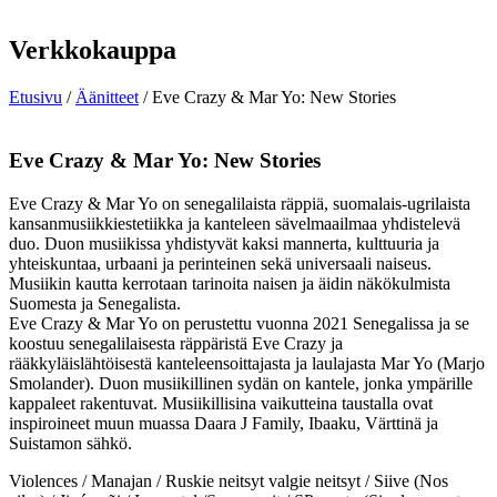
Verkkokauppa
Etusivu
/
Äänitteet
/ Eve Crazy & Mar Yo: New Stories
Eve Crazy & Mar Yo: New Stories
Eve Crazy & Mar Yo on senegalilaista räppiä, suomalais-ugrilaista
kansanmusiikkiestetiikka ja kanteleen sävelmaailmaa yhdistelevä
duo. Duon musiikissa yhdistyvät kaksi mannerta, kulttuuria ja
yhteiskuntaa, urbaani ja perinteinen sekä universaali naiseus.
Musiikin kautta kerrotaan tarinoita naisen ja äidin näkökulmista
Suomesta ja Senegalista.
Eve Crazy & Mar Yo on perustettu vuonna 2021 Senegalissa ja se
koostuu senegalilaisesta räppäristä Eve Crazy ja
rääkkyläislähtöisestä kanteleensoittajasta ja laulajasta Mar Yo (Marjo
Smolander). Duon musiikillinen sydän on kantele, jonka ympärille
kappaleet rakentuvat. Musiikillisina vaikutteina taustalla ovat
inspiroineet muun muassa Daara J Family, Ibaaku, Värttinä ja
Suistamon sähkö.
Violences / Manajan / Ruskie neitsyt valgie neitsyt / Siive (Nos