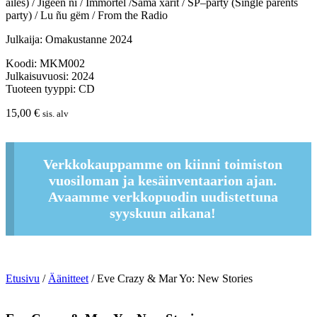
ailes) /
Jigéen ñi
/ Immortel /Sama xarit /
SP–party (Single parents
party)
/
Lu ñu gëm
/ From the Radio
Julkaija: Omakustanne 2024
Koodi: MKM002
Julkaisuvuosi: 2024
Tuoteen tyyppi: CD
15,00
€
sis. alv
Verkkokauppamme on kiinni toimiston
vuosiloman ja kesäinventaarion ajan.
Avaamme verkkopuodin uudistettuna
syyskuun aikana!
Etusivu
/
Äänitteet
/ Eve Crazy & Mar Yo: New Stories