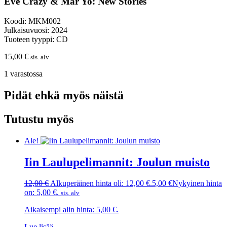
Eve Crazy & Mar Yo: New Stories
Koodi: MKM002
Julkaisuvuosi: 2024
Tuoteen tyyppi: CD
15,00
€
sis. alv
1 varastossa
Pidät ehkä myös näistä
Tutustu myös
Ale!
Iin Laulupelimannit: Joulun muisto
12,00
€
Alkuperäinen hinta oli: 12,00 €.
5,00
€
Nykyinen hinta
on: 5,00 €.
sis. alv
Aikaisempi alin hinta:
5,00
€
.
Lue lisää