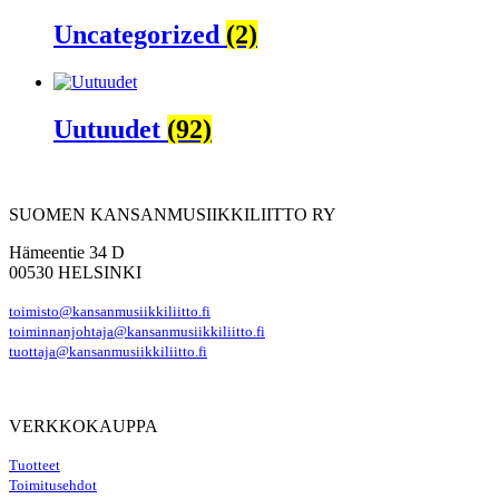
Uncategorized
(2)
Uutuudet
(92)
SUOMEN KANSANMUSIIKKILIITTO RY
Hämeentie 34 D
00530 HELSINKI
toimisto@kansanmusiikkiliitto.fi
toiminnanjohtaja@kansanmusiikkiliitto.fi
tuottaja@kansanmusiikkiliitto.fi
VERKKOKAUPPA
Tuotteet
Toimitusehdot