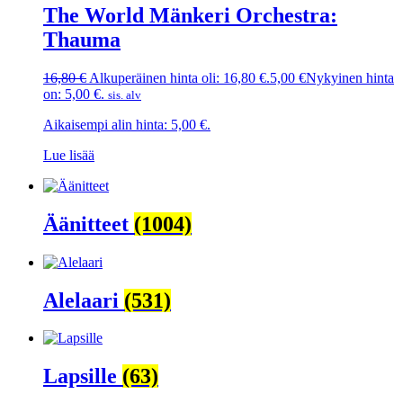
The World Mänkeri Orchestra:
Thauma
16,80
€
Alkuperäinen hinta oli: 16,80 €.
5,00
€
Nykyinen hinta
on: 5,00 €.
sis. alv
Aikaisempi alin hinta:
5,00
€
.
Lue lisää
Äänitteet
(1004)
Alelaari
(531)
Lapsille
(63)