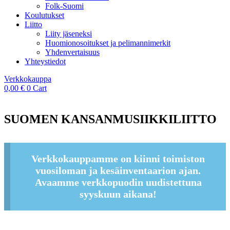
Folk-Suomi
Koulutukset
Liitto
Liity jäseneksi
Huomionosoitukset ja pelimannimerkit
Yhdenvertaisuus
Yhteystiedot
Verkkokauppa
0,00
€
0
Cart
SUOMEN KANSANMUSIIKKILIITTO
Verkkokauppamme on kiinni toimiston
vuosiloman ja kesäinventaarion ajan.
Avaamme verkkopuodin uudistettuna
syyskuun aikana!