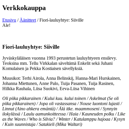
Verkkokauppa
Etusivu
/
Äänitteet
/ Fiori-lauluyhtye: Siiville
Ale!
Fiori-lauluyhtye: Siiville
Jyväskyläläisen vuonna 1993 perustetun lauluyhtyeen ensilevy.
Teoksina mm. Tellu Virkkalan säveltämä Enkelit sekä Juhani
Komulaisen ja Pekka Kostiaisen sävellyksiä.
Muusikot: Terhi Airola, Anna Belinskij, Hanna-Mari Hurskainen,
Johanna Miettunen, Anne Palo, Tuija Pasanen, Tuija Rasinen,
Hilkka Rauhala, Liisa Suokivi, Eeva-Liisa Vihinen
Oli piika pikkarainen / Kului kuu. kului toinen / Askelmat (Se oli
piika pikkarainen) / Jopa oli vastassansa / Nouse luontoni lujasti /
Linnut (Aino ahkera emäntä) / Älä itke. maammoseni / Synnyin
ilokylässä / Laulu aamunkoitteessa / Haia / Kauneuden polku / Like
as the Waves / Who is Silvia? / Winter / Katulamppu hajoaa / Kysyn
/ Kuin suunnistaja / Satakieli (Mika Waltari)