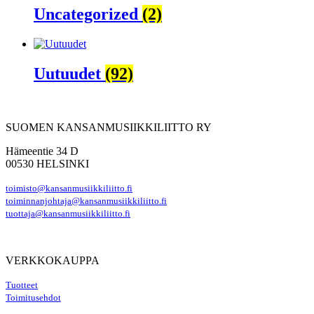
Uncategorized
(2)
Uutuudet
(92)
SUOMEN KANSANMUSIIKKILIITTO RY
Hämeentie 34 D
00530 HELSINKI
toimisto@kansanmusiikkiliitto.fi
toiminnanjohtaja@kansanmusiikkiliitto.fi
tuottaja@kansanmusiikkiliitto.fi
VERKKOKAUPPA
Tuotteet
Toimitusehdot