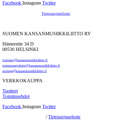
Facebook
Instagram
Twitter
Hosting by Sivustamo
/
Tietosuojaseloste
SUOMEN KANSANMUSIIKKILIITTO RY
Hämeentie 34 D
00530 HELSINKI
toimisto@kansanmusiikkiliitto.fi
toiminnanjohtaja@kansanmusiikkiliitto.fi
tuottaja@kansanmusiikkiliitto.fi
VERKKOKAUPPA
Tuotteet
Toimitusehdot
Facebook
Instagram
Twitter
Hosting by Sivustamo
/
Tietosuojaseloste