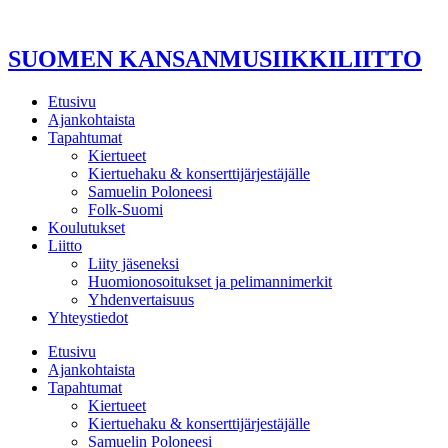
Mene
sisältöön
SUOMEN KANSANMUSIIKKILIITTO
Etusivu
Ajankohtaista
Tapahtumat
Kiertueet
Kiertuehaku & konserttijärjestäjälle
Samuelin Poloneesi
Folk-Suomi
Koulutukset
Liitto
Liity jäseneksi
Huomionosoitukset ja pelimannimerkit
Yhdenvertaisuus
Yhteystiedot
Etusivu
Ajankohtaista
Tapahtumat
Kiertueet
Kiertuehaku & konserttijärjestäjälle
Samuelin Poloneesi