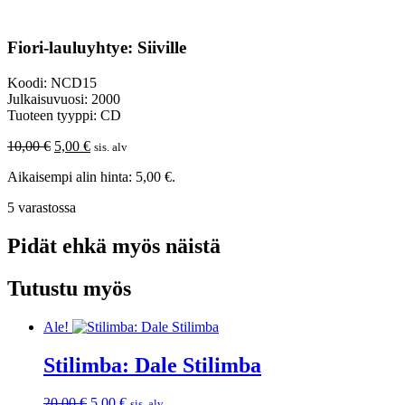
Fiori-lauluyhtye: Siiville
Koodi: NCD15
Julkaisuvuosi: 2000
Tuoteen tyyppi: CD
Alkuperäinen
Nykyinen
10,00
€
5,00
€
sis. alv
hinta
hinta
Aikaisempi alin hinta:
5,00
€
.
oli:
on:
10,00 €.
5,00 €.
5 varastossa
Pidät ehkä myös näistä
Tutustu myös
Ale!
Stilimba: Dale Stilimba
Alkuperäinen
Nykyinen
20,00
€
5,00
€
sis. alv