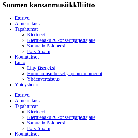
Suomen kansanmusiikkIliitto
Etusivu
Ajankohtaista
Tapahtumat
Kiertueet
Kiertuehaku & konserttijärjestäjälle
Samuelin Poloneesi
Folk-Suomi
Koulutukset
Liitto
Liity jäseneksi
Huomionosoitukset ja pelimannimerkit
Yhdenvertaisuus
Yhteystiedot
Etusivu
Ajankohtaista
Tapahtumat
Kiertueet
Kiertuehaku & konserttijärjestäjälle
Samuelin Poloneesi
Folk-Suomi
Koulutukset