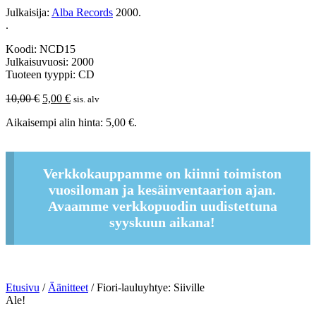
Julkaisija:
Alba Records
2000.
.
Koodi: NCD15
Julkaisuvuosi: 2000
Tuoteen tyyppi: CD
Alkuperäinen
Nykyinen
10,00
€
5,00
€
sis. alv
hinta
hinta
Aikaisempi alin hinta:
5,00
€
.
oli:
on:
10,00 €.
5,00 €.
Verkkokauppamme on kiinni toimiston
vuosiloman ja kesäinventaarion ajan.
Avaamme verkkopuodin uudistettuna
syyskuun aikana!
Etusivu
/
Äänitteet
/ Fiori-lauluyhtye: Siiville
Ale!