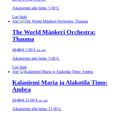
hinta
hinta
Aikaisempi alin hinta:
5,00
€
.
oli:
on:
20,00 €.
5,00 €.
Lue lisää
Ale!
The World Mänkeri Orchestra:
Thauma
Alkuperäinen
Nykyinen
16,80
€
5,00
€
sis. alv
hinta
hinta
Aikaisempi alin hinta:
5,00
€
.
oli:
on:
16,80 €.
5,00 €.
Lue lisää
Ale!
Kalaniemi Maria ja Alakotila Timo:
Ambra
Alkuperäinen
Nykyinen
21,00
€
15,00
€
sis. alv
hinta
hinta
Aikaisempi alin hinta:
15,00
€
.
oli:
on:
21,00 €.
15,00 €.