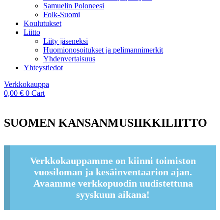
Samuelin Poloneesi
Folk-Suomi
Koulutukset
Liitto
Liity jäseneksi
Huomionosoitukset ja pelimannimerkit
Yhdenvertaisuus
Yhteystiedot
Verkkokauppa
0,00
€
0
Cart
SUOMEN KANSANMUSIIKKILIITTO
Verkkokauppamme on kiinni toimiston
vuosiloman ja kesäinventaarion ajan.
Avaamme verkkopuodin uudistettuna
syyskuun aikana!