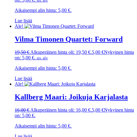
sis. alv
Aikaisempi alin hinta:
5,00
€
.
Lue lisää
Ale!
Vilma Timonen Quartet: Forward
19,50
€
Alkuperäinen hinta oli: 19,50 €.
5,00
€
Nykyinen hinta
on: 5,00 €.
sis. alv
Aikaisempi alin hinta:
5,00
€
.
Lue lisää
Ale!
Kallberg Maari: Joikuja Karjalasta
16,00
€
Alkuperäinen hinta oli: 16,00 €.
5,00
€
Nykyinen hinta
on: 5,00 €.
Aikaisempi alin hinta:
5,00
€
.
Lue lisää