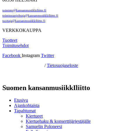
toimisto@kansanmusiikkiliitto.fi
toiminnanjohtaja@kansanmusiikkiliitto.fi
tuottaja@kansanmusiikkiliitto.fi
VERKKOKAUPPA
Tuotteet
Toimitusehdot
Facebook
Instagram
Twitter
Hosting by Sivustamo
/
Tietosuojaseloste
Suomen kansanmusiikkIliitto
Etusivu
Ajankohtaista
Tapahtumat
Kiertueet
Kiertuehaku & konserttijärjestäjälle
Samuelin Poloneesi