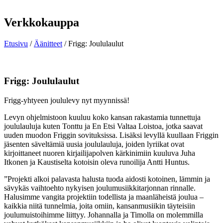
Verkkokauppa
Etusivu
/
Äänitteet
/ Frigg: Joululaulut
Frigg: Joululaulut
Frigg-yhtyeen joululevy nyt myynnissä!
Levyn ohjelmistoon kuuluu koko kansan rakastamia tunnettuja
joululauluja kuten Tonttu ja En Etsi Valtaa Loistoa, jotka saavat
uuden muodon Friggin sovituksissa. Lisäksi levyllä kuullaan Friggin
jäsenten säveltämiä uusia joululauluja, joiden lyriikat ovat
kirjoittaneet nuoren kirjailijapolven kärkinimiin kuuluva Juha
Itkonen ja Kaustiselta kotoisin oleva runoilija Antti Huntus.
”Projekti alkoi palavasta halusta tuoda aidosti kotoinen, lämmin ja
sävykäs vaihtoehto nykyisen joulumusiikkitarjonnan rinnalle.
Halusimme vangita projektiin todellista ja maanläheistä joulua –
kaikkia niitä tunnelmia, joita omiin, kansanmusiikin täyteisiin
joulumuistoihimme liittyy. Johannalla ja Timolla on molemmilla