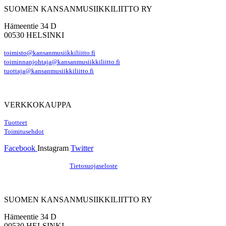
SUOMEN KANSANMUSIIKKILIITTO RY
Hämeentie 34 D
00530 HELSINKI
toimisto@kansanmusiikkiliitto.fi
toiminnanjohtaja@kansanmusiikkiliitto.fi
tuottaja@kansanmusiikkiliitto.fi
VERKKOKAUPPA
Tuotteet
Toimitusehdot
Facebook
Instagram
Twitter
Hosting by Sivustamo
/
Tietosuojaseloste
SUOMEN KANSANMUSIIKKILIITTO RY
Hämeentie 34 D
00530 HELSINKI