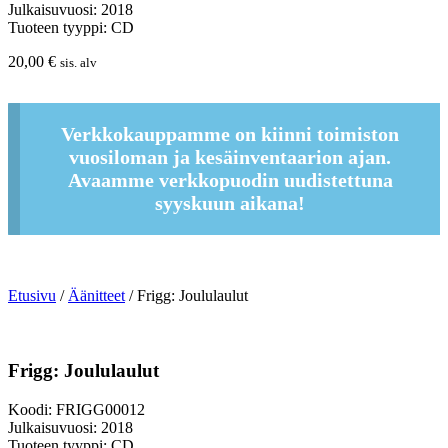
Julkaisuvuosi: 2018
Tuoteen tyyppi: CD
20,00
€
sis. alv
Verkkokauppamme on kiinni toimiston
vuosiloman ja kesäinventaarion ajan.
Avaamme verkkopuodin uudistettuna
syyskuun aikana!
Etusivu
/
Äänitteet
/ Frigg: Joululaulut
Frigg: Joululaulut
Koodi: FRIGG00012
Julkaisuvuosi: 2018
Tuoteen tyyppi: CD