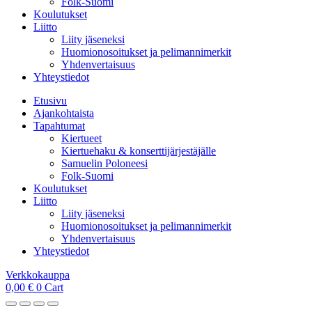
Folk-Suomi
Koulutukset
Liitto
Liity jäseneksi
Huomionosoitukset ja pelimannimerkit
Yhdenvertaisuus
Yhteystiedot
Etusivu
Ajankohtaista
Tapahtumat
Kiertueet
Kiertuehaku & konserttijärjestäjälle
Samuelin Poloneesi
Folk-Suomi
Koulutukset
Liitto
Liity jäseneksi
Huomionosoitukset ja pelimannimerkit
Yhdenvertaisuus
Yhteystiedot
Verkkokauppa
0,00
€
0
Cart