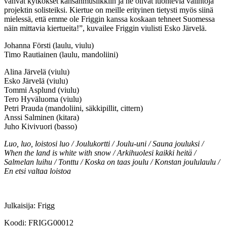
vahvat kytkökset kansanmusiikkiin ja he olivat luontevia valintoja
projektin solisteiksi. Kiertue on meille erityinen tietysti myös siinä
mielessä, että emme ole Friggin kanssa koskaan tehneet Suomessa
näin mittavia kiertueita!”, kuvailee Friggin viulisti Esko Järvelä.
Johanna Försti (laulu, viulu)
Timo Rautiainen (laulu, mandoliini)
Alina Järvelä (viulu)
Esko Järvelä (viulu)
Tommi Asplund (viulu)
Tero Hyväluoma (viulu)
Petri Prauda (mandoliini, säkkipillit, cittern)
Anssi Salminen (kitara)
Juho Kivivuori (basso)
Luo, luo, loistosi luo / Joulukortti / Joulu-uni / Sauna jouluksi /
When the land is white with snow / Arkihuolesi kaikki heitä /
Salmelan luihu / Tonttu / Koska on taas joulu / Konstan joululaulu /
En etsi valtaa loistoa
Julkaisija: Frigg
Koodi: FRIGG00012