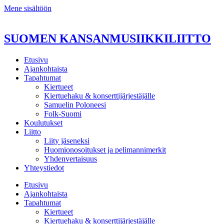
Mene sisältöön
SUOMEN KANSANMUSIIKKILIITTO
Etusivu
Ajankohtaista
Tapahtumat
Kiertueet
Kiertuehaku & konserttijärjestäjälle
Samuelin Poloneesi
Folk-Suomi
Koulutukset
Liitto
Liity jäseneksi
Huomionosoitukset ja pelimannimerkit
Yhdenvertaisuus
Yhteystiedot
Etusivu
Ajankohtaista
Tapahtumat
Kiertueet
Kiertuehaku & konserttijärjestäjälle