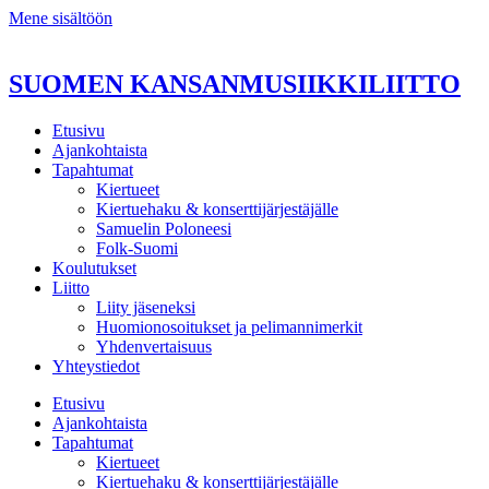
Mene sisältöön
SUOMEN KANSANMUSIIKKILIITTO
Etusivu
Ajankohtaista
Tapahtumat
Kiertueet
Kiertuehaku & konserttijärjestäjälle
Samuelin Poloneesi
Folk-Suomi
Koulutukset
Liitto
Liity jäseneksi
Huomionosoitukset ja pelimannimerkit
Yhdenvertaisuus
Yhteystiedot
Etusivu
Ajankohtaista
Tapahtumat
Kiertueet
Kiertuehaku & konserttijärjestäjälle