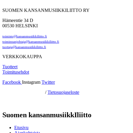
SUOMEN KANSANMUSIIKKILIITTO RY
Hämeentie 34 D
00530 HELSINKI
toimisto@kansanmusiikkiliitto.fi
toiminnanjohtaja@kansanmusiikkiliitto.fi
tuottaja@kansanmusiikkiliitto.fi
VERKKOKAUPPA
Tuotteet
Toimitusehdot
Facebook
Instagram
Twitter
Hosting by Sivustamo
/
Tietosuojaseloste
Suomen kansanmusiikkIliitto
Etusivu
Ajankohtaista