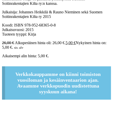
Soitinrakentajien Kilta ry:n kanssa.
Julkaisija: Johannes Heikkilä & Rauno Nieminen sekä Suomen
Soitinrakentajien Kilta ry 2015
Koodi: ISBN 978-952-68365-0-8
Julkaisuvuosi: 2015
Tuoteen tyyppi: Kirja
26,00
€
Alkuperäinen hinta oli: 26,00 €.
5,00
€
Nykyinen hinta on:
5,00 €.
sis. alv
Aikaisempi alin hinta:
5,00
€
.
Verkkokauppamme on kiinni toimiston
vuosiloman ja kesäinventaarion ajan.
Avaamme verkkopuodin uudistettuna
syyskuun aikana!