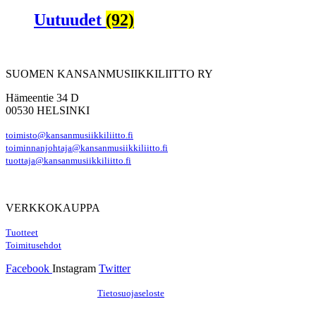
Uutuudet
(92)
SUOMEN KANSANMUSIIKKILIITTO RY
Hämeentie 34 D
00530 HELSINKI
toimisto@kansanmusiikkiliitto.fi
toiminnanjohtaja@kansanmusiikkiliitto.fi
tuottaja@kansanmusiikkiliitto.fi
VERKKOKAUPPA
Tuotteet
Toimitusehdot
Facebook
Instagram
Twitter
Hosting by Sivustamo
/
Tietosuojaseloste