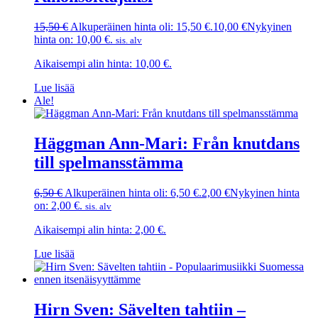
15,50
€
Alkuperäinen hinta oli: 15,50 €.
10,00
€
Nykyinen
hinta on: 10,00 €.
sis. alv
Aikaisempi alin hinta:
10,00
€
.
Lue lisää
Ale!
Häggman Ann-Mari: Från knutdans
till spelmansstämma
6,50
€
Alkuperäinen hinta oli: 6,50 €.
2,00
€
Nykyinen hinta
on: 2,00 €.
sis. alv
Aikaisempi alin hinta:
2,00
€
.
Lue lisää
Hirn Sven: Sävelten tahtiin –