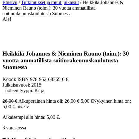
Etusivu
/
Tutkimukset ja muut julkaisut
/ Heikkilä Johannes &
Nieminen Rauno (toim.): 30 vuotta ammatillista
soitinrakennuskoulutusta Suomessa
Ale!
Heikkilä Johannes & Nieminen Rauno (toim.): 30
vuotta ammatillista soitinrakennuskoulutusta
Suomessa
Koodi: ISBN 978-952-68365-0-8
Julkaisuvuosi: 2015
Tuoteen tyyppi: Kirja
26,00
€
Alkuperäinen hinta oli: 26,00 €.
5,00
€
Nykyinen hinta on:
5,00 €.
sis. alv
Aikaisempi alin hinta:
5,00
€
.
3 varastossa