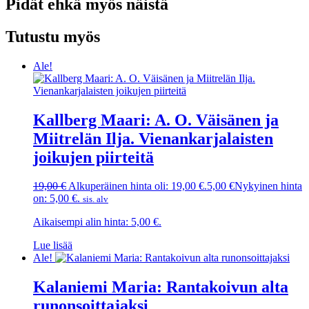
Pidät ehkä myös näistä
Tutustu myös
Ale!
Kallberg Maari: A. O. Väisänen ja
Miitrelän Ilja. Vienankarjalaisten
joikujen piirteitä
19,00
€
Alkuperäinen hinta oli: 19,00 €.
5,00
€
Nykyinen hinta
on: 5,00 €.
sis. alv
Aikaisempi alin hinta:
5,00
€
.
Lue lisää
Ale!
Kalaniemi Maria: Rantakoivun alta
runonsoittajaksi