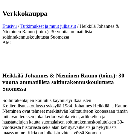
Verkkokauppa
Etusivu
/
Tutkimukset ja muut julkaisut
/ Heikkilä Johannes &
Nieminen Rauno (toim.): 30 vuotta ammatillista
soitinrakennuskoulutusta Suomessa
Ale!
Heikkilä Johannes & Nieminen Rauno (toim.): 30
vuotta ammatillista soitinrakennuskoulutusta
Suomessa
Soitinrakentajien koulutus käynnistyi Ikaalisten
Kotiteollisuuskoulussa syksyllä 1984. Johannes Heikkilä ja Rauno
Nieminen ovat tehneet merkittävän kulttuuriteon kootessaan tämän
mittavan teoksen joka kertoo valokuvien, artikkelien ja
haastattelujen kautta suomalaisen soitinrakennuskoulutuksen 30-
vuotisesta historiasta sekä alan kehitysvaiheista ja nykytilasta
maassamme. Kirja on julkaistu yhteistyössä Suomen