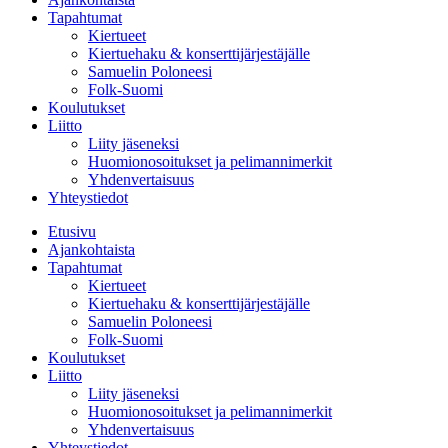
Tapahtumat
Kiertueet
Kiertuehaku & konserttijärjestäjälle
Samuelin Poloneesi
Folk-Suomi
Koulutukset
Liitto
Liity jäseneksi
Huomionosoitukset ja pelimannimerkit
Yhdenvertaisuus
Yhteystiedot
Etusivu
Ajankohtaista
Tapahtumat
Kiertueet
Kiertuehaku & konserttijärjestäjälle
Samuelin Poloneesi
Folk-Suomi
Koulutukset
Liitto
Liity jäseneksi
Huomionosoitukset ja pelimannimerkit
Yhdenvertaisuus
Yhteystiedot