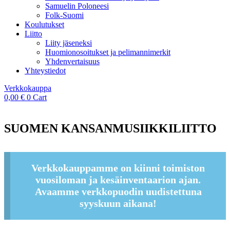
Samuelin Poloneesi
Folk-Suomi
Koulutukset
Liitto
Liity jäseneksi
Huomionosoitukset ja pelimannimerkit
Yhdenvertaisuus
Yhteystiedot
Verkkokauppa
0,00
€
0
Cart
SUOMEN KANSANMUSIIKKILIITTO
Verkkokauppamme on kiinni toimiston
vuosiloman ja kesäinventaarion ajan.
Avaamme verkkopuodin uudistettuna
syyskuun aikana!