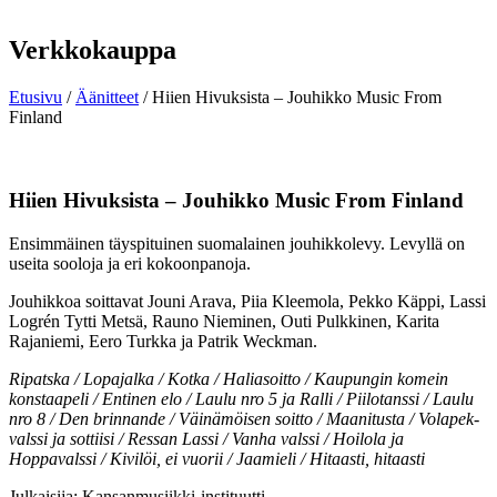
Verkkokauppa
Etusivu
/
Äänitteet
/ Hiien Hivuksista – Jouhikko Music From
Finland
Hiien Hivuksista – Jouhikko Music From Finland
Ensimmäinen täyspituinen suomalainen jouhikkolevy. Levyllä on
useita sooloja ja eri kokoonpanoja.
Jouhikkoa soittavat Jouni Arava, Piia Kleemola, Pekko Käppi, Lassi
Logrén Tytti Metsä, Rauno Nieminen, Outi Pulkkinen, Karita
Rajaniemi, Eero Turkka ja Patrik Weckman.
Ripatska / Lopajalka / Kotka / Haliasoitto / Kaupungin komein
konstaapeli / Entinen elo / Laulu nro 5 ja Ralli / Piilotanssi / Laulu
nro 8 / Den brinnande / Väinämöisen soitto / Maanitusta / Volapek-
valssi ja ­sottiisi / Ressan Lassi / Vanha valssi / Hoilola ja
Hoppavalssi / Kivilöi, ei vuorii / Jaamieli / Hitaasti, hitaasti
Julkaisija: Kansanmusiikki-instituutti