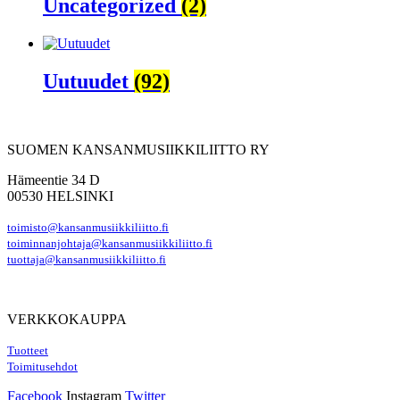
Uncategorized
(2)
Uutuudet
(92)
SUOMEN KANSANMUSIIKKILIITTO RY
Hämeentie 34 D
00530 HELSINKI
toimisto@kansanmusiikkiliitto.fi
toiminnanjohtaja@kansanmusiikkiliitto.fi
tuottaja@kansanmusiikkiliitto.fi
VERKKOKAUPPA
Tuotteet
Toimitusehdot
Facebook
Instagram
Twitter