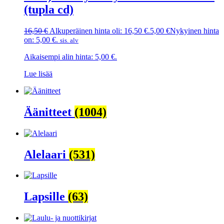
(tupla cd)
16,50
€
Alkuperäinen hinta oli: 16,50 €.
5,00
€
Nykyinen hinta
on: 5,00 €.
sis. alv
Aikaisempi alin hinta:
5,00
€
.
Lue lisää
Äänitteet
(1004)
Alelaari
(531)
Lapsille
(63)