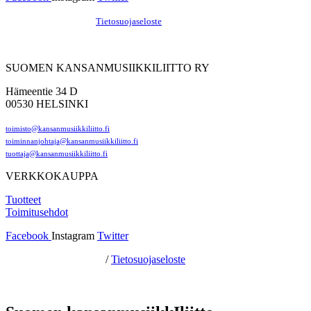
Hosting by Sivustamo
/
Tietosuojaseloste
SUOMEN KANSANMUSIIKKILIITTO RY
Hämeentie 34 D
00530 HELSINKI
toimisto@kansanmusiikkiliitto.fi
toiminnanjohtaja@kansanmusiikkiliitto.fi
tuottaja@kansanmusiikkiliitto.fi
VERKKOKAUPPA
Tuotteet
Toimitusehdot
Facebook
Instagram
Twitter
Hosting by Sivustamo
/
Tietosuojaseloste