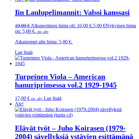
Iin Laulupelimannit: Valssi kanssasi
10,00
€
Alkuperäinen hinta oli: 10,00 €.
5,00
€
Nykyinen hinta
on: 5,00 €.
sis. alv
Aikaisempi alin hinta:
5,00
€
.
Lue lisää
Turpeinen Viola – American
hanuriprinsessa vol.2 1929-1945
17,00
€
Lue lisää
sis. alv
Ale!
Elävät työt – Juho Koirasen (1979-
2004) sävellyksiä ystävien esittämänä