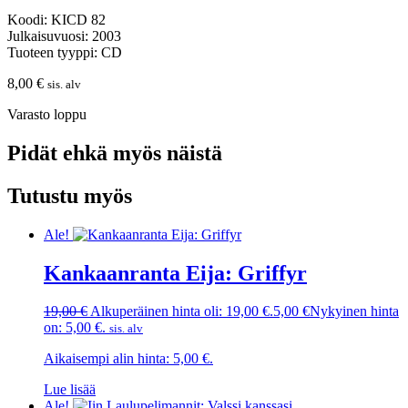
Koodi: KICD 82
Julkaisuvuosi: 2003
Tuoteen tyyppi: CD
8,00
€
sis. alv
Varasto loppu
Pidät ehkä myös näistä
Tutustu myös
Ale!
Kankaanranta Eija: Griffyr
19,00
€
Alkuperäinen hinta oli: 19,00 €.
5,00
€
Nykyinen hinta
on: 5,00 €.
sis. alv
Aikaisempi alin hinta:
5,00
€
.
Lue lisää
Ale!