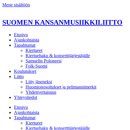
Mene sisältöön
SUOMEN KANSANMUSIIKKILIITTO
Etusivu
Ajankohtaista
Tapahtumat
Kiertueet
Kiertuehaku & konserttijärjestäjälle
Samuelin Poloneesi
Folk-Suomi
Koulutukset
Liitto
Liity jäseneksi
Huomionosoitukset ja pelimannimerkit
Yhdenvertaisuus
Yhteystiedot
Etusivu
Ajankohtaista
Tapahtumat
Kiertueet
Kiertuehaku & konserttijärjestäjälle