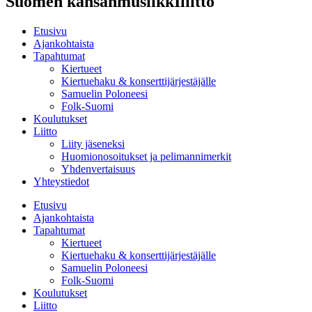
Suomen kansanmusiikkIliitto
Etusivu
Ajankohtaista
Tapahtumat
Kiertueet
Kiertuehaku & konserttijärjestäjälle
Samuelin Poloneesi
Folk-Suomi
Koulutukset
Liitto
Liity jäseneksi
Huomionosoitukset ja pelimannimerkit
Yhdenvertaisuus
Yhteystiedot
Etusivu
Ajankohtaista
Tapahtumat
Kiertueet
Kiertuehaku & konserttijärjestäjälle
Samuelin Poloneesi
Folk-Suomi
Koulutukset
Liitto