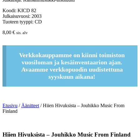
Koodi: KICD 82
Julkaisuvuosi: 2003
Tuoteen tyyppi: CD
8,00
€
sis. alv
Verkkokauppamme on kiinni toimiston
vuosiloman ja kesäinventaarion ajan.
Avaamme verkkopuodin uudistettuna
syyskuun aikana!
Etusivu
/
Äänitteet
/ Hiien Hivuksista – Jouhikko Music From
Finland
Hiien Hivuksista – Jouhikko Music From Finland