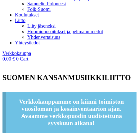
Samuelin Poloneesi
Folk-Suomi
Koulutukset
Liitto
Liity jäseneksi
Huomionosoitukset ja pelimannimerkit
Yhdenvertaisuus
Yhteystiedot
Verkkokauppa
0,00
€
0
Cart
SUOMEN KANSANMUSIIKKILIITTO
Verkkokauppamme on kiinni toimiston
vuosiloman ja kesäinventaarion ajan.
Avaamme verkkopuodin uudistettuna
syyskuun aikana!