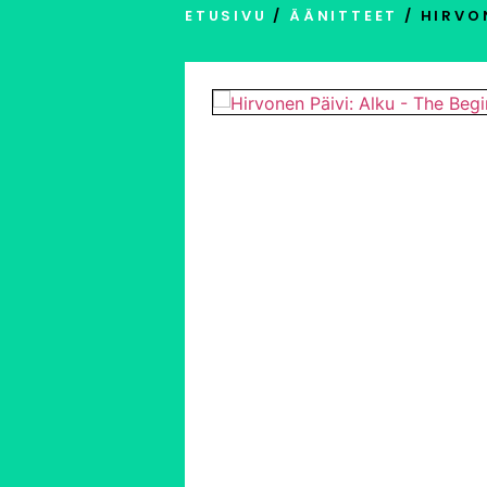
ETUSIVU
/
ÄÄNITTEET
/ HIRVON