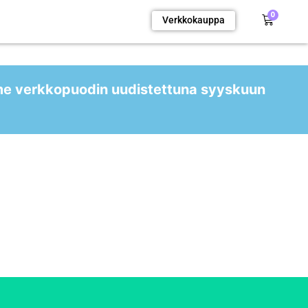
0
Verkkokauppa
me verkkopuodin uudistettuna syyskuun