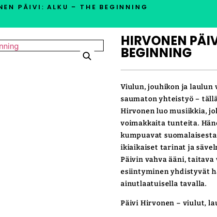
EN PÄIVI: ALKU – THE BEGINNING
HIRVONEN PÄIVI
BEGINNING
Viulun, jouhikon ja laulu
saumaton yhteistyö – tällä
Hirvonen luo musiikkia, jok
voimakkaita tunteita. Hä
kumpuavat suomalaisesta t
ikiaikaiset tarinat ja säv
Päivin vahva ääni, taitava
esiintyminen yhdistyvät 
ainutlaatuisella tavalla.
Päivi Hirvonen – viulut, la