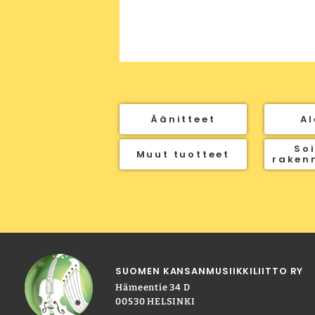
Äänitteet
Al
Soi
Muut tuotteet
raken
SUOMEN KANSANMUSIIKKILIITTO RY
Hämeentie 34 D
00530 HELSINKI