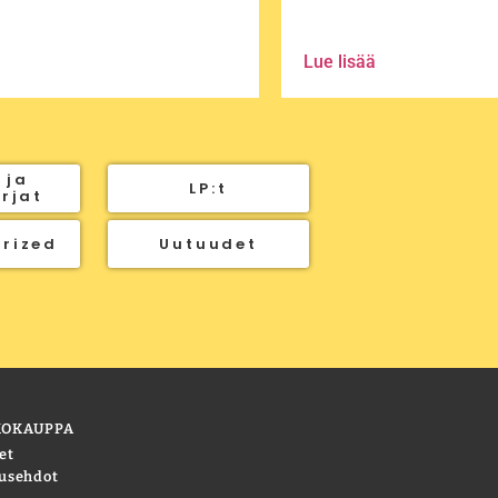
Lue lisää
 ja
LP:t
irjat
rized
Uutuudet
KOKAUPPA
et
usehdot