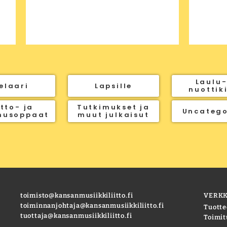
Laulu-
elaari
Lapsille
nuottik
tto- ja
Tutkimukset ja
Uncatego
nusoppaat
muut julkaisut
toimisto@kansanmusiikkiliitto.fi
VERK
toiminnanjohtaja@kansanmusiikkiliitto.fi
Tuotte
tuottaja@kansanmusiikkiliitto.fi
Toimit