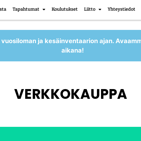
sta
Tapahtumat
Koulutukset
Liitto
Yhteystiedot
 vuosiloman ja kesäinventaarion ajan. Avaam
aikana!
VERKKOKAUPPA