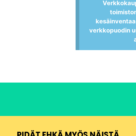
Verkkokau
toimisto
kesäinventaa
verkkopuodin u
PIDÄT EHKÄ MYÖS NÄISTÄ