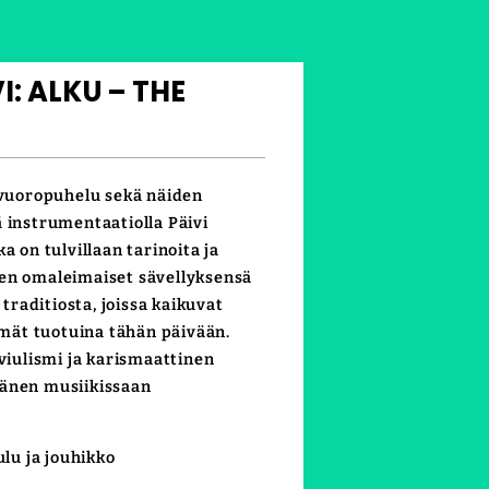
: ALKU – THE
n vuoropuhelu sekä näiden
 instrumentaatiolla Päivi
a on tulvillaan tarinoita ja
nen omaleimaiset sävellyksensä
raditiosta, joissa kaikuvat
elmät tuotuina tähän päivään.
 viulismi ja karismaattinen
hänen musiikissaan
ulu ja jouhikko