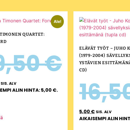
Ale!
 TIMONEN QUARTET:
ARD
ELÄVÄT TYÖT – JUHO 
9,50
€
(1979-2004) SÄVELLYK
YSTÄVIEN ESITTÄMÄN
CD)
16,5
SIS. ALV
EMPI ALIN HINTA:
5,00
€
.
5,00
€
SIS. ALV
ää
AIKAISEMPI ALIN HIN