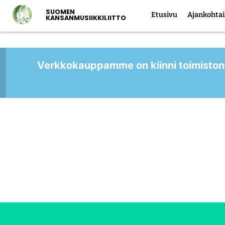
SUOMEN
Etusivu
Ajankohtai
KANSANMUSIIKKILIITTO
Verkkokauppamme on kiinni toimiston