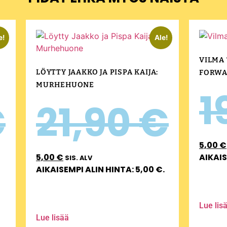
e!
Ale!
VILMA
LÖYTTY JAAKKO JA PISPA KAIJA:
FORW
MURHEHUONE
1
€
21,90
€
5,00
€
5,00
€
AIKAIS
SIS. ALV
AIKAISEMPI ALIN HINTA:
5,00
€
.
Lue lis
Lue lisää