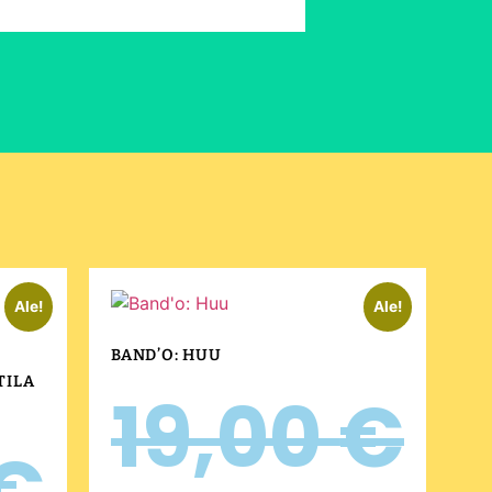
Ale!
Ale!
BAND’O: HUU
TILA
19,00
€
€