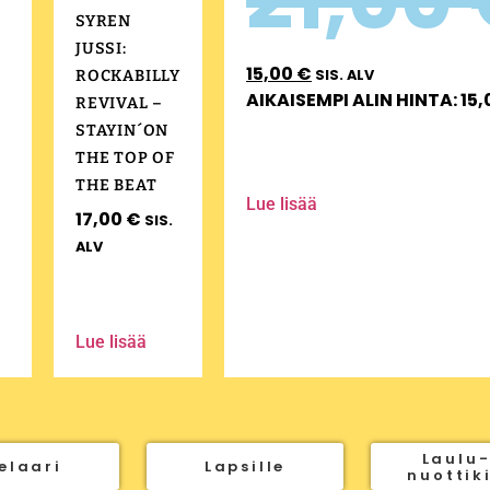
SYREN
JUSSI:
15,00
€
SIS. ALV
ROCKABILLY
AIKAISEMPI ALIN HINTA:
15
REVIVAL –
STAYIN´ON
THE TOP OF
THE BEAT
Lue lisää
17,00
€
SIS.
ALV
Lue lisää
Laulu-
elaari
Lapsille
nuottik