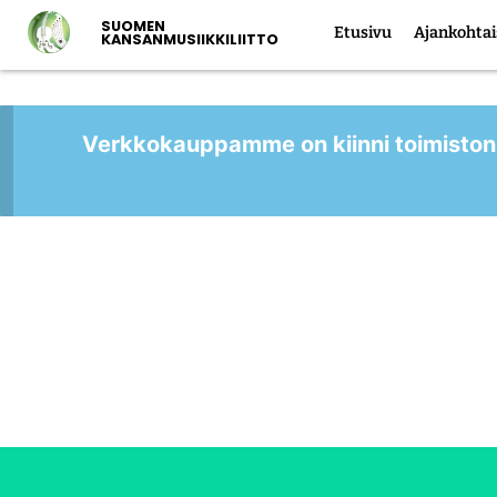
SUOMEN
Etusivu
Ajankohtai
KANSANMUSIIKKILIITTO
Verkkokauppamme on kiinni toimiston