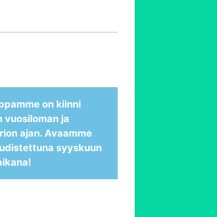
ppamme on kiinni
n vuosiloman ja
rion ajan. Avaamme
udistettuna syyskuun
aikana!