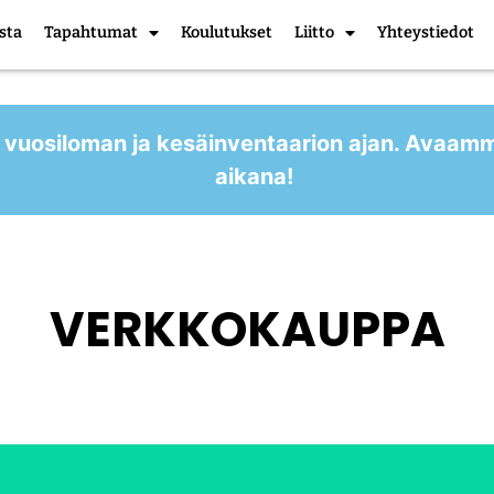
sta
Tapahtumat
Koulutukset
Liitto
Yhteystiedot
 vuosiloman ja kesäinventaarion ajan. Avaam
aikana!
VERKKOKAUPPA