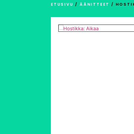
ETUSIVU
/
ÄÄNITTEET
/ HOSTI