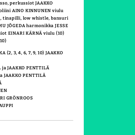
sso, perkussiot JAAKKO
oliini AINO KINNUNEN viulu
tinapilli, low whistle, bansuri
IMU JÕGEDA harmonikka JESSE
ot EINARI KÄRNÄ viulu (10)
10)
(2, 3, 4, 6, 7, 9, 10) JAAKKO
A ja JAAKKO PENTTILÄ
ja JAAKKO PENTTILÄ
Ä
NEN
JORI GRÖNROOS
KAUPPI