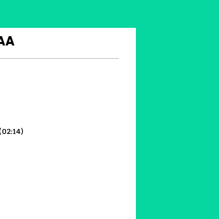
AA
(02:14)