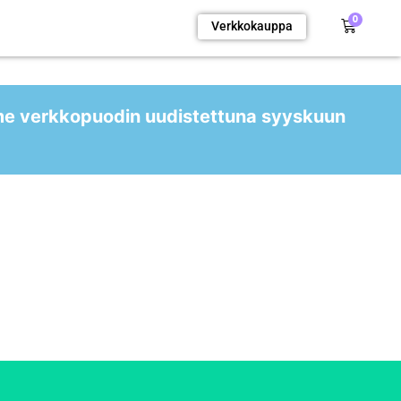
0
Verkkokauppa
me verkkopuodin uudistettuna syyskuun