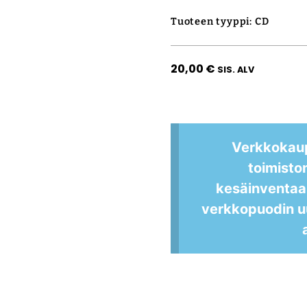
Tuoteen tyyppi: CD
20,00
€
SIS. ALV
Verkkokau
toimisto
kesäinventaa
verkkopuodin u