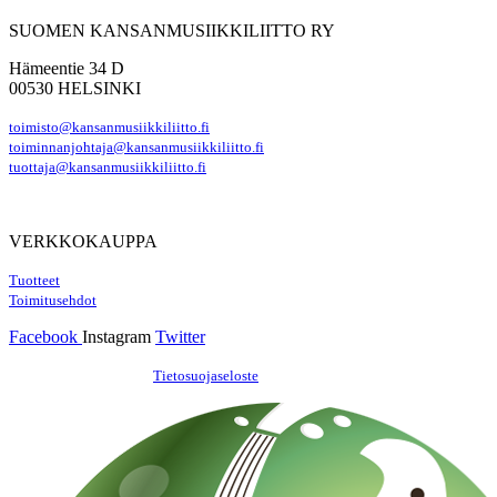
SUOMEN KANSANMUSIIKKILIITTO RY
Hämeentie 34 D
00530 HELSINKI
toimisto@kansanmusiikkiliitto.fi
toiminnanjohtaja@kansanmusiikkiliitto.fi
tuottaja@kansanmusiikkiliitto.fi
VERKKOKAUPPA
Tuotteet
Toimitusehdot
Facebook
Instagram
Twitter
Hosting by Sivustamo
/
Tietosuojaseloste