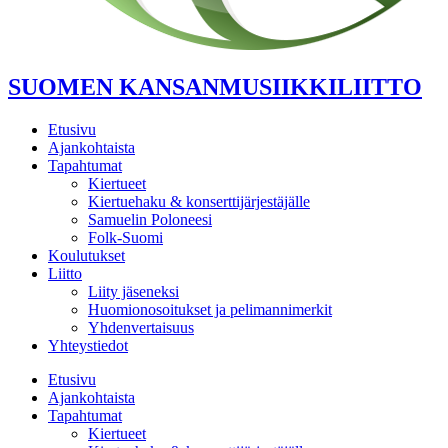
SUOMEN KANSANMUSIIKKILIITTO
Etusivu
Ajankohtaista
Tapahtumat
Kiertueet
Kiertuehaku & konserttijärjestäjälle
Samuelin Poloneesi
Folk-Suomi
Koulutukset
Liitto
Liity jäseneksi
Huomionosoitukset ja pelimannimerkit
Yhdenvertaisuus
Yhteystiedot
Etusivu
Ajankohtaista
Tapahtumat
Kiertueet