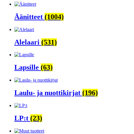
Äänitteet
(1004)
Alelaari
(531)
Lapsille
(63)
Laulu- ja nuottikirjat
(196)
LP:t
(23)