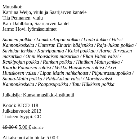
Muusikot:
Katriina Weijo, viulu ja Saarijärven kantele
Tiia Pennanen, viulu
Kari Dahlblom, Saarijärven kantel
Jarmo Hovi, lyömäsoittimet
Suomen polkka / Laukku-Aapon polkka / Laula kukko / Valssi
Kannonkoskelta / Uutteran Einarin hääjenkka / Raja-Jukan polkka /
Saviojan jenkka / Kahvipannua / Kaksi polkkaa / Aarne Tarvaisen
masurkka / Onni Nousiaisen masurkka / Ellan Valten valssi /
Renkipojan polkka / Rankan polkka / Hintikan Matin jenkka /
Kaarlo Paanasen sottiisi / Veikko Huuskosen sottiisi / Arvi
Huuskosen valssi / Lipan Matin nahkahoust / Piipunrassuupolkka /
Sauna-Matin polkka / Pihti-Aakun valssi / Morsiusvalssi
Kannonkoskelta / Roapasupolkka / Tatu Häkkisen polkka
Julkaisija: Kansanmusiikki-instituutti
Koodi: KICD 118
Julkaisuvuosi: 2013
Tuoteen tyyppi: CD
Alkuperäinen
Nykyinen
19,00
€
5,00
€
sis. alv
hinta
hinta
Aikaisempi alin hinta:
5,00
€
.
oli:
on: