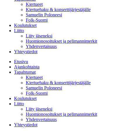
Kiertueet
Kiertuehaku & konserttijärjestäjälle
Samuelin Poloneesi
Folk-Suomi
Koulutukset
Liitto
Liity jäseneksi
Huomionosoitukset ja pelimannimerkit
Yhdenvertaisuus
Yhteystiedot
Etusivu
Ajankohtaista
Tapahtumat
Kiertueet
Kiertuehaku & konserttijärjestäjälle
Samuelin Poloneesi
Folk-Suomi
Koulutukset
Liitto
Liity jäseneksi
Huomionosoitukset ja pelimannimerkit
Yhdenvertaisuus
Yhteystiedot