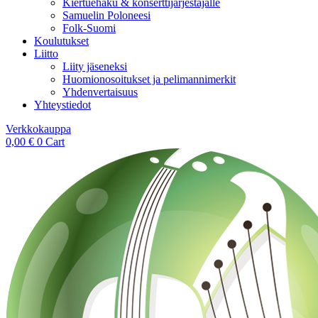
Kiertuehaku & konserttijärjestäjälle
Samuelin Poloneesi
Folk-Suomi
Koulutukset
Liitto
Liity jäseneksi
Huomionosoitukset ja pelimannimerkit
Yhdenvertaisuus
Yhteystiedot
Verkkokauppa
0,00
€
0
Cart