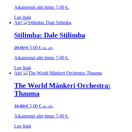
hinta
hinta
Aikaisempi alin hinta:
5,00
€
.
oli:
on:
10,00 €.
5,00 €.
Lue lisää
Ale!
Stilimba: Dale Stilimba
Alkuperäinen
Nykyinen
20,00
€
5,00
€
sis. alv
hinta
hinta
Aikaisempi alin hinta:
5,00
€
.
oli:
on:
20,00 €.
5,00 €.
Lue lisää
Ale!
The World Mänkeri Orchestra:
Thauma
Alkuperäinen
Nykyinen
16,80
€
5,00
€
sis. alv
hinta
hinta
Aikaisempi alin hinta:
5,00
€
.
oli:
on:
16,80 €.
5,00 €.
Lue lisää