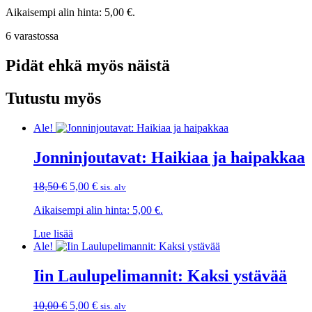
hinta
hinta
Aikaisempi alin hinta:
5,00
€
.
oli:
on:
19,00 €.
5,00 €.
6 varastossa
Pidät ehkä myös näistä
Tutustu myös
Ale!
Jonninjoutavat: Haikiaa ja haipakkaa
Alkuperäinen
Nykyinen
18,50
€
5,00
€
sis. alv
hinta
hinta
Aikaisempi alin hinta:
5,00
€
.
oli:
on:
18,50 €.
5,00 €.
Lue lisää
Ale!
Iin Laulupelimannit: Kaksi ystävää
Alkuperäinen
Nykyinen
10,00
€
5,00
€
sis. alv