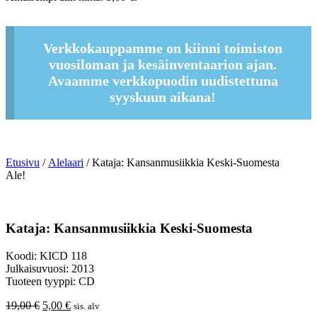
19,00 €.
5,00 €.
Verkkokauppamme on kiinni toimiston
vuosiloman ja kesäinventaarion ajan.
Avaamme verkkopuodin uudistettuna
syyskuun aikana!
Etusivu
/
Alelaari
/ Kataja: Kansanmusiikkia Keski-Suomesta
Ale!
Kataja: Kansanmusiikkia Keski-Suomesta
Koodi: KICD 118
Julkaisuvuosi: 2013
Tuoteen tyyppi: CD
Alkuperäinen
Nykyinen
19,00
€
5,00
€
sis. alv