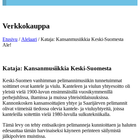
Verkkokauppa
Etusivu
/
Alelaari
/ Kataja: Kansanmusiikkia Keski-Suomesta
Ale!
Kataja: Kansanmusiikkia Keski-Suomesta
Keski-Suomen vanhimman pelimannimusiikin tunnetuimmat
soittimet ovat kantele ja viulu. Kanteleen ja viulun yhtyesoitto oli
yleistä vielä 1900-luvun ensimmäisillä vuosikymmenillä
perhejuhlissa, iltamissa ja muissa yhteisötilaisuuksissa.
Kannonkosken kansansoittajien yhtye ja Saarijärven pelimannit
olivat viimeisiä tiedossa olevia kantele- ja viuluyhtyeitä, joissa
kanteleilla soitettiin vielä 1980-luvulla sulkutekniikalla.
Tämä levy on tehty entisaikojen pelimanneja kunnioittaen ja haluten
edesauttaa tämän harvinaiseksi käyneen perinteen säilymistä
jälkipolvien muistissa.