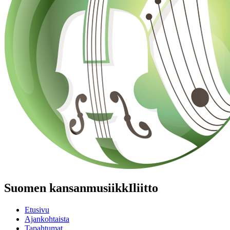
Suomen kansanmusiikkIliitto
Etusivu
Ajankohtaista
Tapahtumat