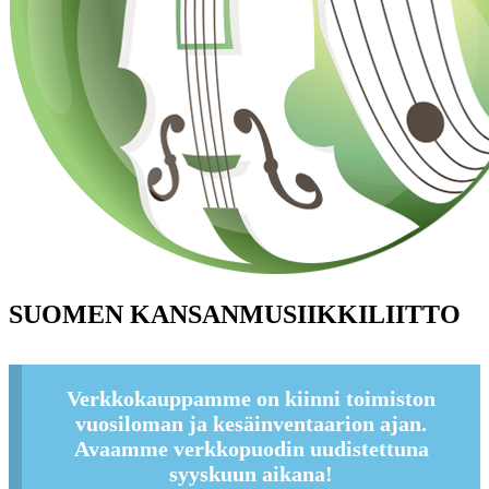
SUOMEN KANSANMUSIIKKILIITTO
Verkkokauppamme on kiinni toimiston
vuosiloman ja kesäinventaarion ajan.
Avaamme verkkopuodin uudistettuna
syyskuun aikana!