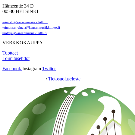
Hämeentie 34 D
00530 HELSINKI
toimisto@kansanmusiikkiliitto.fi
toiminnanjohtaja@kansanmusiikkiliitto.fi
tuottaja@kansanmusiikkiliitto.fi
VERKKOKAUPPA
Tuotteet
Toimitusehdot
Facebook
Instagram
Twitter
Hosting by Sivustamo
/
Tietosuojaseloste