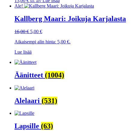
15,00
€
Lue lisää
sis. alv
Ale!
Kallberg Maari: Joikuja Karjalasta
Alkuperäinen
Nykyinen
16,00
€
5,00
€
hinta
hinta
Aikaisempi alin hinta:
5,00
€
.
oli:
on:
16,00 €.
5,00 €.
Lue lisää
Äänitteet
(1004)
Alelaari
(531)
Lapsille
(63)