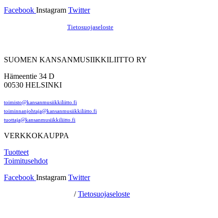
Facebook
Instagram
Twitter
Hosting by Sivustamo
/
Tietosuojaseloste
SUOMEN KANSANMUSIIKKILIITTO RY
Hämeentie 34 D
00530 HELSINKI
toimisto@kansanmusiikkiliitto.fi
toiminnanjohtaja@kansanmusiikkiliitto.fi
tuottaja@kansanmusiikkiliitto.fi
VERKKOKAUPPA
Tuotteet
Toimitusehdot
Facebook
Instagram
Twitter
Hosting by Sivustamo
/
Tietosuojaseloste