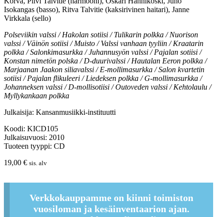
Korva, Pilvi Talvitie (harmooni), Oskari Hanhikoski, Juho
Isokangas (basso), Ritva Talvitie (kaksirivinen haitari), Janne
Virkkala (sello)
Polseviikin valssi / Hakolan sotiisi / Tulikarin polkka / Nuorison
valssi / Väinön sotiisi / Muisto / Valssi vanhaan tyyliin / Kraatarin
polkka / Salonkimasurkka / Juhannusyön valssi / Pajalan sotiisi /
Konstan nimetön polska / D-duurivalssi / Hautalan Eeron polkka /
Marjaanan Jaakon siliavalssi / E-mollimasurkka / Salon kvartetin
sotiisi / Pajalan flikuleeri / Liedeksen polkka / G-mollimasurkka /
Johanneksen valssi / D-mollisotiisi / Outoveden valssi / Kehtolaulu /
Myllykankaan polkka
Julkaisija: Kansanmusiikki-instituutti
Koodi: KICD105
Julkaisuvuosi: 2010
Tuoteen tyyppi: CD
19,00
€
sis. alv
Verkkokauppamme on kiinni toimiston
vuosiloman ja kesäinventaarion ajan.