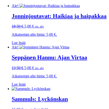
Ale!
Jonninjoutavat: Haikiaa ja haipakkaa
Alkuperäinen
Nykyinen
18,50
€
5,00
€
sis. alv
hinta
hinta
Aikaisempi alin hinta:
5,00
€
.
oli:
on:
18,50 €.
5,00 €.
Lue lisää
Ale!
Seppänen Hannu: Ajan Virtaa
Alkuperäinen
Nykyinen
13,50
€
5,00
€
sis. alv
hinta
hinta
Aikaisempi alin hinta:
5,00
€
.
oli:
on:
13,50 €.
5,00 €.
Lue lisää
Sammuls: Lyckönskan