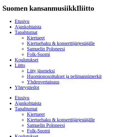
Suomen kansanmusiikkIliitto
Etusivu
Ajankohtaista
Tapahtumat
Kiertueet
Kiertuehaku & konserttijärjestäjälle
Samuelin Poloneesi
Folk-Suomi
Koulutukset
Liitto
Liity jäseneksi
Huomionosoitukset ja pelimannimerkit
Yhdenvertaisuus
Yhteystiedot
Etusivu
Ajankohtaista
Tapahtumat
Kiertueet
Kiertuehaku & konserttijärjestäjälle
Samuelin Poloneesi
Folk-Suomi
Koulutukset