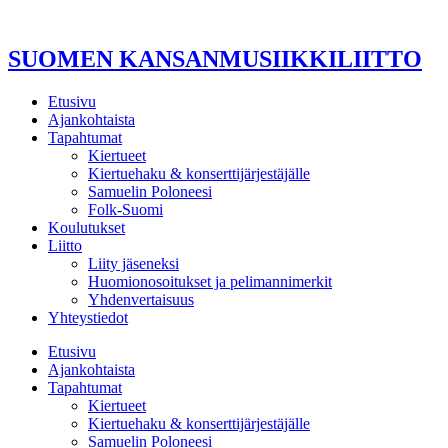
Mene
sisältöön
SUOMEN KANSANMUSIIKKILIITTO
Etusivu
Ajankohtaista
Tapahtumat
Kiertueet
Kiertuehaku & konserttijärjestäjälle
Samuelin Poloneesi
Folk-Suomi
Koulutukset
Liitto
Liity jäseneksi
Huomionosoitukset ja pelimannimerkit
Yhdenvertaisuus
Yhteystiedot
Etusivu
Ajankohtaista
Tapahtumat
Kiertueet
Kiertuehaku & konserttijärjestäjälle
Samuelin Poloneesi