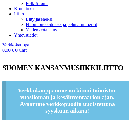
Folk-Suomi
Koulutukset
Liitto
Liity jäseneksi
Huomionosoitukset ja pelimannimerkit
Yhdenvertaisuus
Yhteystiedot
Verkkokauppa
0,00
€
0
Cart
SUOMEN KANSANMUSIIKKILIITTO
Verkkokauppamme on kiinni toimiston
vuosiloman ja kesäinventaarion ajan.
Avaamme verkkopuodin uudistettuna
syyskuun aikana!