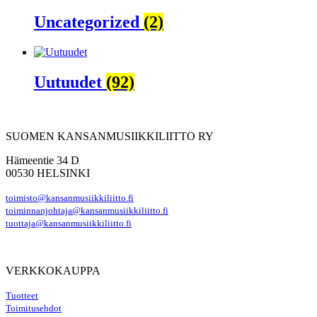
Uncategorized
(2)
Uutuudet
(92)
SUOMEN KANSANMUSIIKKILIITTO RY
Hämeentie 34 D
00530 HELSINKI
toimisto@kansanmusiikkiliitto.fi
toiminnanjohtaja@kansanmusiikkiliitto.fi
tuottaja@kansanmusiikkiliitto.fi
VERKKOKAUPPA
Tuotteet
Toimitusehdot