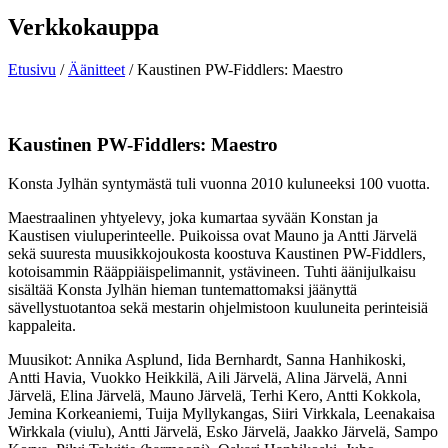
Verkkokauppa
Etusivu
/
Äänitteet
/ Kaustinen PW-Fiddlers: Maestro
Kaustinen PW-Fiddlers: Maestro
Konsta Jylhän syntymästä tuli vuonna 2010 kuluneeksi 100 vuotta.
Maestraalinen yhtyelevy, joka kumartaa syvään Konstan ja
Kaustisen viuluperinteelle. Puikoissa ovat Mauno ja Antti Järvelä
sekä suuresta muusikkojoukosta koostuva Kaustinen PW-Fiddlers,
kotoisammin Rääppiäispelimannit, ystävineen. Tuhti äänijulkaisu
sisältää Konsta Jylhän hieman tuntemattomaksi jäänyttä
sävellystuotantoa sekä mestarin ohjelmistoon kuuluneita perinteisiä
kappaleita.
Muusikot: Annika Asplund, Iida Bernhardt, Sanna Hanhikoski,
Antti Havia, Vuokko Heikkilä, Aili Järvelä, Alina Järvelä, Anni
Järvelä, Elina Järvelä, Mauno Järvelä, Terhi Kero, Antti Kokkola,
Jemina Korkeaniemi, Tuija Myllykangas, Siiri Virkkala, Leenakaisa
Wirkkala (viulu), Antti Järvelä, Esko Järvelä, Jaakko Järvelä, Sampo