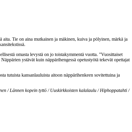
sä aita. Tie on aina mutkainen ja mäkinen, kuiva ja pölyinen, märkä ja
ansitekstissä.
llisestä omasta levystä on jo toistakymmentä vuotta. ”Vuosittaiset
n Näppärien ystävät kuin näppärihengessä opetustyötä tekevät opettajat
a tutuista kansanlauluista aitoon näppärihenkeen sovitettuina ja
kanen / Lännen kopein tyttö / Uuskirkkoisten kalalaulu / Hiphoppatahti /