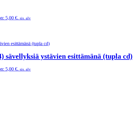
n: 5,00 €.
sis. alv
) sävellyksiä ystävien esittämänä (tupla cd)
n: 5,00 €.
sis. alv