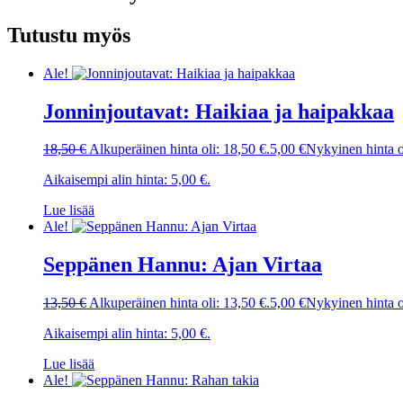
Tutustu myös
Ale!
Jonninjoutavat: Haikiaa ja haipakkaa
18,50
€
Alkuperäinen hinta oli: 18,50 €.
5,00
€
Nykyinen hinta o
Aikaisempi alin hinta:
5,00
€
.
Lue lisää
Ale!
Seppänen Hannu: Ajan Virtaa
13,50
€
Alkuperäinen hinta oli: 13,50 €.
5,00
€
Nykyinen hinta o
Aikaisempi alin hinta:
5,00
€
.
Lue lisää
Ale!