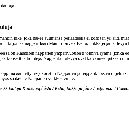
ilauluja
auluja
mänkin liike, joka hakee suuntansa periaatteella ei koskaan yli siitä mis
”, kirjoittaa näppäri-faari Mauno Järvelä Kettu, hukka ja jänis ‑levyn k
eessä on Kaustisen näppärien ympärivuotisesti toimiva ryhmä, jonka ede
pia konserttitaltiointeja. Näppärilaululevyä ovat kaivanneet pitkään nii
oppuna äänitetty levy koostuu Näppärien ja näppärikurssien ohjelmistost
 myös saataville Näppärien verkkosivuille.
rileikkilauluja Kankaanpäästä / Kettu, hukka ja jänis / Seljanikoi / Pak