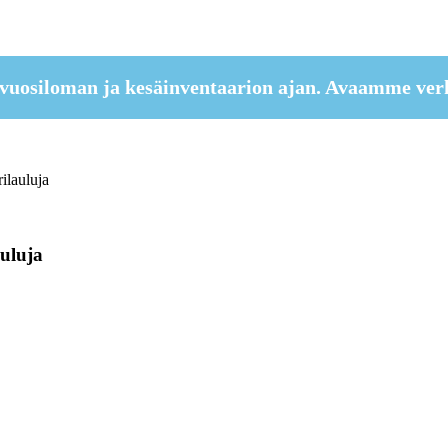
vuosiloman ja kesäinventaarion ajan. Avaamme ver
ilauluja
auluja