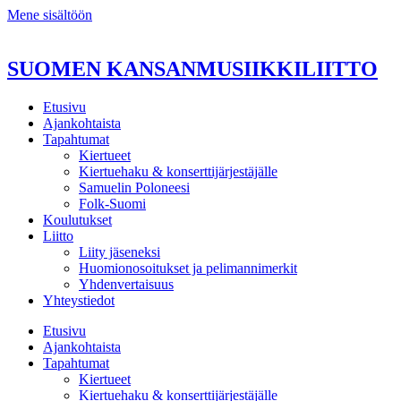
Mene sisältöön
SUOMEN KANSANMUSIIKKILIITTO
Etusivu
Ajankohtaista
Tapahtumat
Kiertueet
Kiertuehaku & konserttijärjestäjälle
Samuelin Poloneesi
Folk-Suomi
Koulutukset
Liitto
Liity jäseneksi
Huomionosoitukset ja pelimannimerkit
Yhdenvertaisuus
Yhteystiedot
Etusivu
Ajankohtaista
Tapahtumat
Kiertueet
Kiertuehaku & konserttijärjestäjälle