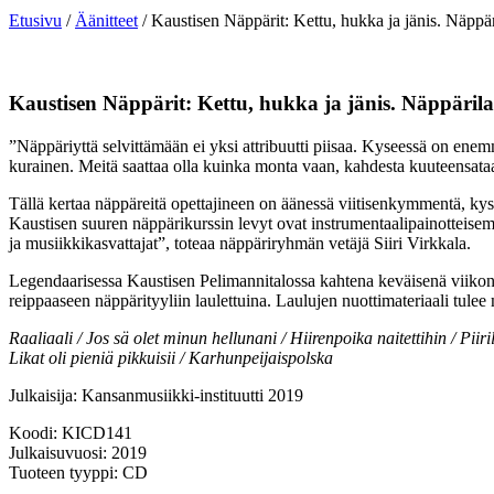
Etusivu
/
Äänitteet
/ Kaustisen Näppärit: Kettu, hukka ja jänis. Näppär
Kaustisen Näppärit: Kettu, hukka ja jänis. Näppäril
”Näppäriyttä selvittämään ei yksi attribuutti piisaa. Kyseessä on enem
kurainen. Meitä saattaa olla kuinka monta vaan, kahdesta kuuteensataan
Tällä kertaa näppäreitä opettajineen on äänessä viitisenkymmentä, kys
Kaustisen suuren näppärikurssin levyt ovat instrumentaalipainotteisem
ja musiikkikasvattajat”, toteaa näppäriryhmän vetäjä Siiri Virkkala.
Legendaarisessa Kaustisen Pelimannitalossa kahtena keväisenä viikonl
reippaaseen näppärityyliin laulettuina. Laulujen nuottimateriaali tulee
Raaliaali / Jos sä olet minun hellunani / Hiirenpoika naitettihin / Pii
Likat oli pieniä pikkuisii / Karhunpeijaispolska
Julkaisija: Kansanmusiikki-instituutti 2019
Koodi: KICD141
Julkaisuvuosi: 2019
Tuoteen tyyppi: CD