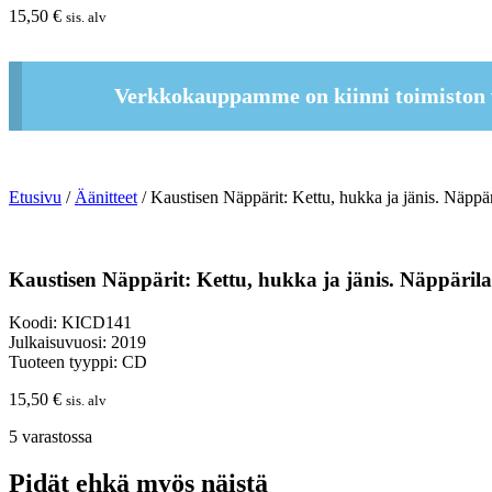
15,50
€
sis. alv
Verkkokauppamme on kiinni toimiston 
Etusivu
/
Äänitteet
/ Kaustisen Näppärit: Kettu, hukka ja jänis. Näppär
Kaustisen Näppärit: Kettu, hukka ja jänis. Näppäril
Koodi: KICD141
Julkaisuvuosi: 2019
Tuoteen tyyppi: CD
15,50
€
sis. alv
5 varastossa
Pidät ehkä myös näistä