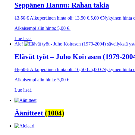
Seppänen Hannu: Rahan takia
13,50
€
Alkuperäinen hinta oli: 13,50 €.
5,00
€
Nykyinen hinta o
Aikaisempi alin hinta:
5,00
€
.
Lue lisää
Ale!
Elävät työt – Juho Koirasen (1979-2004
16,50
€
Alkuperäinen hinta oli: 16,50 €.
5,00
€
Nykyinen hinta o
Aikaisempi alin hinta:
5,00
€
.
Lue lisää
Äänitteet
(1004)