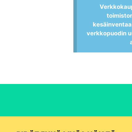
Verkkokau
toimisto
kesäinventaa
verkkopuodin u