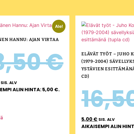
Ale!
NEN HANNU: AJAN VIRTAA
3,50
€
ELÄVÄT TYÖT – JUHO 
(1979-2004) SÄVELLYK
YSTÄVIEN ESITTÄMÄN
CD)
SIS. ALV
16,5
EMPI ALIN HINTA:
5,00
€
.
ää
5,00
€
SIS. ALV
AIKAISEMPI ALIN HIN