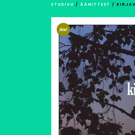
ETUSIVU
/
ÄÄNITTEET
/ KIRJA
Ale!