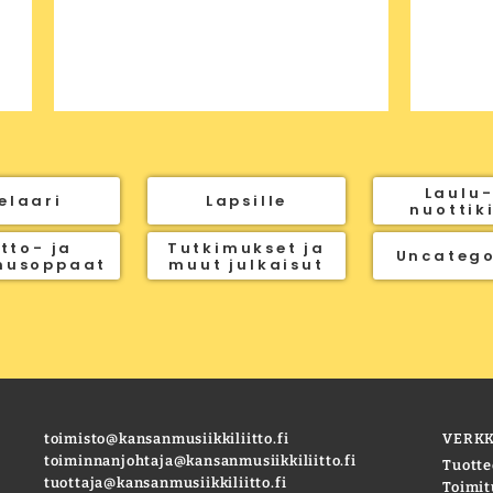
Laulu-
elaari
Lapsille
nuottik
tto- ja
Tutkimukset ja
Uncatego
nusoppaat
muut julkaisut
toimisto@kansanmusiikkiliitto.fi
VERK
toiminnanjohtaja@kansanmusiikkiliitto.fi
Tuotte
tuottaja@kansanmusiikkiliitto.fi
Toimit