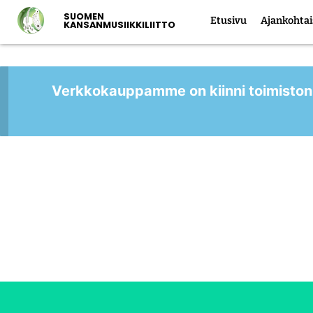
SUOMEN
Etusivu
Ajankohtai
KANSANMUSIIKKILIITTO
Verkkokauppamme on kiinni toimiston