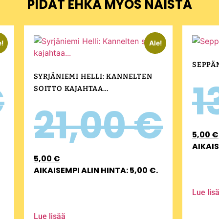
PIDÄT EHKÄ MYÖS NÄISTÄ
e!
Ale!
SEPPÄ
SYRJÄNIEMI HELLI: KANNELTEN
€
1
SOITTO KAJAHTAA…
21,00
€
5,00
€
AIKAIS
5,00
€
AIKAISEMPI ALIN HINTA:
5,00
€
.
Lue lis
Lue lisää