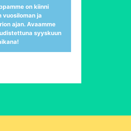
ppamme on kiinni
n vuosiloman ja
rion ajan. Avaamme
udistettuna syyskuun
aikana!