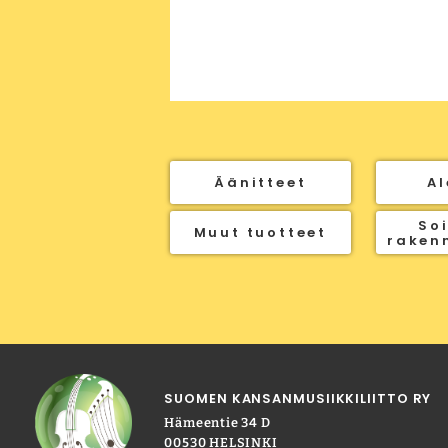
Äänitteet
Al
Soi
Muut tuotteet
raken
SUOMEN KANSANMUSIIKKILIITTO RY
Hämeentie 34 D
00530 HELSINKI