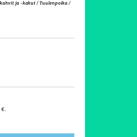
ahvit ja -kakut / Tuulenpoika /
0
€
.