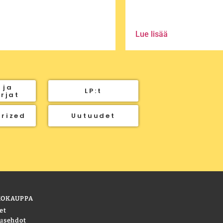
Lue lisää
 ja
LP:t
irjat
rized
Uutuudet
KOKAUPPA
et
usehdot