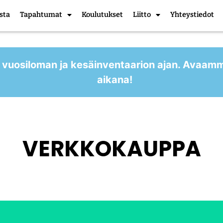
sta
Tapahtumat
Koulutukset
Liitto
Yhteystiedot
 vuosiloman ja kesäinventaarion ajan. Avaam
aikana!
VERKKOKAUPPA