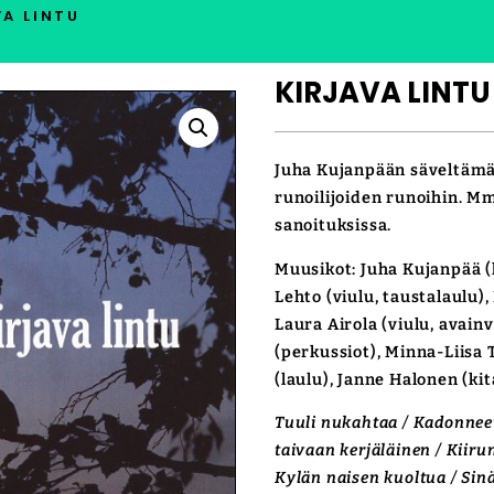
VA LINTU
KIRJAVA LINTU
Juha Kujanpään säveltämä
runoilijoiden runoihin. M
sanoituksissa.
Muusikot: Juha Kujanpää 
Lehto (viulu, taustalaulu)
Laura Airola (viulu, avain
(perkussiot), Minna-Liisa
(laulu), Janne Halonen (kit
Tuuli nukahtaa / Kadonneet 
taivaan kerjäläinen / Kiiru
Kylän naisen kuoltua / Sinä