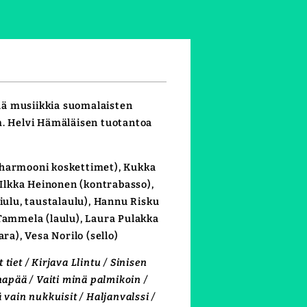
ä musiikkia suomalaisten
m. Helvi Hämäläisen tuotantoa
(harmooni koskettimet), Kukka
, Ilkka Heinonen (kontrabasso),
viulu, taustalaulu), Hannu Risku
 Tammela (laulu), Laura Pulakka
ara), Vesa Norilo (sello)
tiet / Kirjava Llintu / Sinisen
napää / Vaiti minä palmikoin /
 vain nukkuisit / Haljanvalssi /