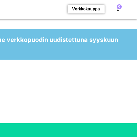
0
Verkkokauppa
me verkkopuodin uudistettuna syyskuun