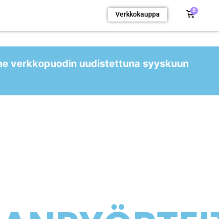
0
Verkkokauppa
me verkkopuodin uudistettuna syyskuun