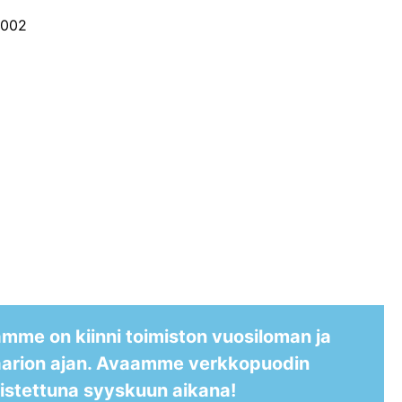
 2002
me on kiinni toimiston vuosiloman ja
aarion ajan. Avaamme verkkopuodin
istettuna syyskuun aikana!