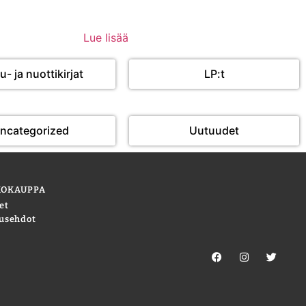
Lue lisää
u- ja nuottikirjat
LP:t
ncategorized
Uutuudet
KOKAUPPA
et
usehdot