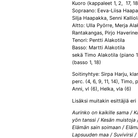
Kuoro (kappaleet 1, 2, 17, 18
Sopraano: Eeva-Liisa Haapak
Silja Haapakka, Senni Kalliol
Altto: Ulla Pyörre, Merja Ala
Rantakangas, Pirjo Haverine
Tenori: Pentti Alakotila
Basso: Martti Alakotila
sekä Timo Alakotila (piano 1, 
(basso 1, 18)
Soitinyhtye: Sirpa Harju, klar
perc. (4, 6, 9, 11, 14), Timo, p
Anni, vl (6), Helka, vla (6)
Lisäksi muitakin esittäjiä eri
Aurinko on kaikille sama / K
yön tanssi / Kesän muistoja 
Elämän sain soimaan / Elämä
Lapsuuden maa / Suvivirsi /