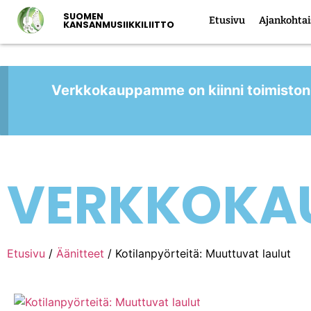
SUOMEN
Etusivu
Ajankohtai
KANSANMUSIIKKILIITTO
Verkkokauppamme on kiinni toimiston
VERKKOKA
Etusivu
/
Äänitteet
/ Kotilanpyörteitä: Muuttuvat laulut