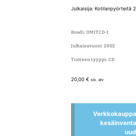
Julkaisija: Kotilanpyörteitä
Koodi: OMITCD-1
Julkaisuvuosi: 2002
Tuoteen tyyppi: CD
20,00
€
sis. alv
Verkkokauppam
kesäinvent
uud