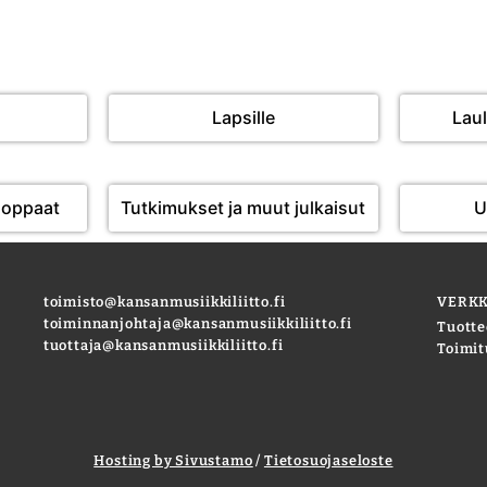
Lapsille
Laul
soppaat
Tutkimukset ja muut julkaisut
U
toimisto@kansanmusiikkiliitto.fi
VERK
toiminnanjohtaja@kansanmusiikkiliitto.fi
Tuotte
tuottaja@kansanmusiikkiliitto.fi
Toimit
Hosting by Sivustamo
/
Tietosuojaseloste