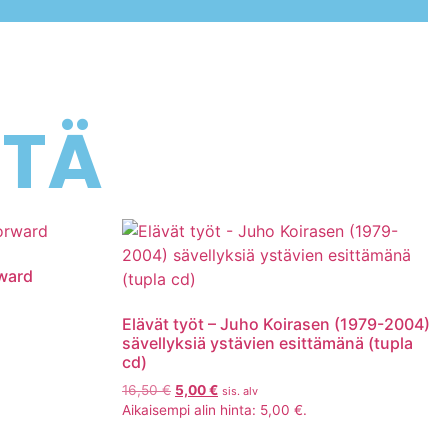
STÄ
rward
Elävät työt – Juho Koirasen (1979-2004)
sävellyksiä ystävien esittämänä (tupla
cd)
16,50
€
5,00
€
sis. alv
Aikaisempi alin hinta:
5,00
€
.