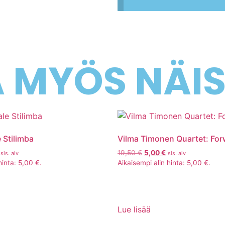
Ä MYÖS NÄI
e Stilimba
Vilma Timonen Quartet: Fo
19,50
€
5,00
€
sis. alv
sis. alv
hinta:
5,00
€
.
Aikaisempi alin hinta:
5,00
€
.
Lue lisää