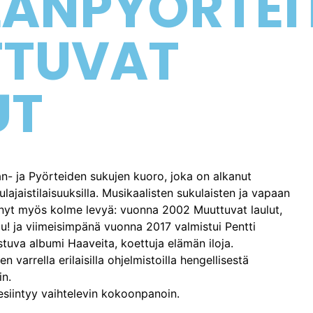
LANPYÖRTEI
TUVAT
UT
an- ja Pyörteiden sukujen kuoro, joka on alkanut
ulajaistilaisuuksilla. Musikaalisten sukulaisten ja vapaan
nyt myös kolme levyä: vuonna 2002 Muuttuvat laulut,
u! ja viimeisimpänä vuonna 2017 valmistui Pentti
stuva albumi Haaveita, koettuja elämän iloja.
 varrella erilaisilla ohjelmistoilla hengellisestä
in.
esiintyy vaihtelevin kokoonpanoin.