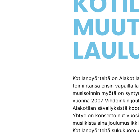
KOTI
MUUT
LAUL
Kotilanpyörteitä on Alakotil
toimintansa ensin vapailla la
musisoinnin myötä on synty
vuonna 2007 Vihdoinkin joul
Alakotilan sävellyksistä koo
Yhtye on konsertoinut vuosien
musiikista aina joulumusiikki
Kotilanpyörteitä sukukuoro 