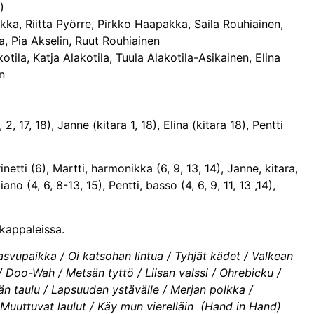
)
ka, Riitta Pyörre, Pirkko Haapakka, Saila Rouhiainen,
a, Pia Akselin, Ruut Rouhiainen
kotila, Katja Alakotila, Tuula Alakotila-Asikainen, Elina
n
2, 17, 18), Janne (kitara 1, 18), Elina (kitara 18), Pentti
inetti (6), Martti, harmonikka (6, 9, 13, 14), Janne, kitara,
iano (4, 6, 8-13, 15), Pentti, basso (4, 6, 9, 11, 13 ,14),
 kappaleissa.
asvupaikka / Oi katsohan lintua / Tyhjät kädet / Valkean
/ Doo-Wah / Metsän tyttö / Liisan valssi / Ohrebicku /
n taulu / Lapsuuden ystävälle / Merjan polkka /
 Muuttuvat laulut / Käy mun vierelläin (Hand in Hand)