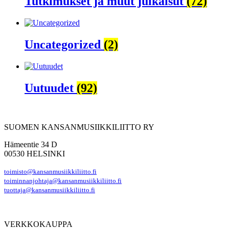
Tutkimukset ja muut julkaisut
(72)
Uncategorized
(2)
Uutuudet
(92)
SUOMEN KANSANMUSIIKKILIITTO RY
Hämeentie 34 D
00530 HELSINKI
toimisto@kansanmusiikkiliitto.fi
toiminnanjohtaja@kansanmusiikkiliitto.fi
tuottaja@kansanmusiikkiliitto.fi
VERKKOKAUPPA