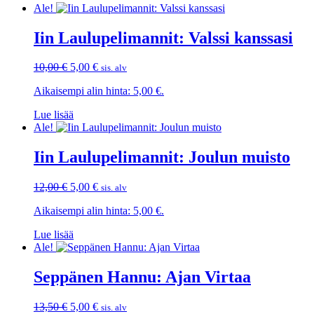
Ale!
Iin Laulupelimannit: Valssi kanssasi
Alkuperäinen
Nykyinen
10,00
€
5,00
€
sis. alv
hinta
hinta
Aikaisempi alin hinta:
5,00
€
.
oli:
on:
10,00 €.
5,00 €.
Lue lisää
Ale!
Iin Laulupelimannit: Joulun muisto
Alkuperäinen
Nykyinen
12,00
€
5,00
€
sis. alv
hinta
hinta
Aikaisempi alin hinta:
5,00
€
.
oli:
on:
12,00 €.
5,00 €.
Lue lisää
Ale!
Seppänen Hannu: Ajan Virtaa
Alkuperäinen
Nykyinen
13,50
€
5,00
€
sis. alv