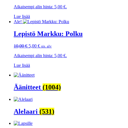
hinta
hinta
Aikaisempi alin hinta:
5,00
€
.
oli:
on:
13,50 €.
5,00 €.
Lue lisää
Ale!
Lepistö Markku: Polku
Alkuperäinen
Nykyinen
10,00
€
5,00
€
sis. alv
hinta
hinta
Aikaisempi alin hinta:
5,00
€
.
oli:
on:
10,00 €.
5,00 €.
Lue lisää
Äänitteet
(1004)
Alelaari
(531)