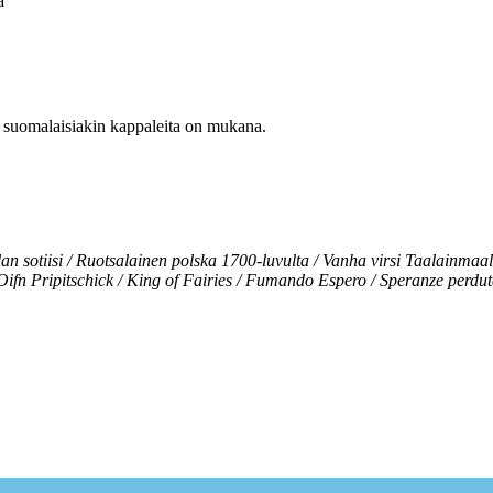
ä
a suomalaisiakin kappaleita on mukana.
n sotiisi / Ruotsalainen polska 1700-luvulta / Vanha virsi Taalainmaalt
ifn Pripitschick / King of Fairies / Fumando Espero / Speranze perdut