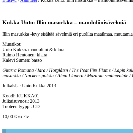
Etusivu
/
Äänitteet
/ Kukka Unto: Illin masurkka – mandoliinisävelmi
Kukka Unto: Illin masurkka – mandoliinisävelmiä
Illin masurkka -levy sisältää sävelmiä eri puolilta maailmaa, muutami
Muusikot:
Unto Kukka: mandoliini & kitara
Raimo Hentonen: kitara
Kalevi Sumen: basso
Gitarra Romana / Iara / Horglåten / The Peat Fire Flame / Lapin kulla
masurkka / Näckens polska / Alma Llanera / Mazurka sentimentale / O
Julkaisija: Unto Kukka 2013
Koodi: KUKKA01
Julkaisuvuosi: 2013
Tuoteen tyyppi: CD
10,00
€
sis. alv