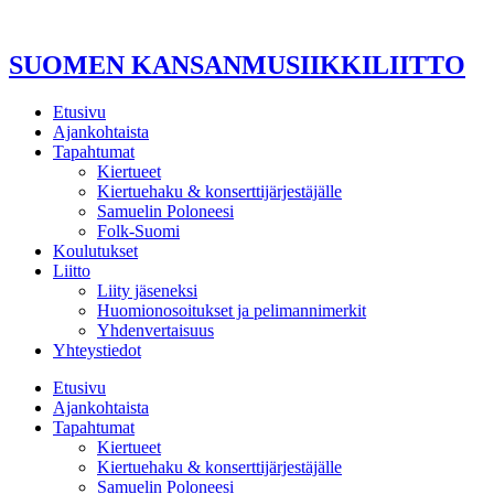
Mene
sisältöön
SUOMEN KANSANMUSIIKKILIITTO
Etusivu
Ajankohtaista
Tapahtumat
Kiertueet
Kiertuehaku & konserttijärjestäjälle
Samuelin Poloneesi
Folk-Suomi
Koulutukset
Liitto
Liity jäseneksi
Huomionosoitukset ja pelimannimerkit
Yhdenvertaisuus
Yhteystiedot
Etusivu
Ajankohtaista
Tapahtumat
Kiertueet
Kiertuehaku & konserttijärjestäjälle
Samuelin Poloneesi