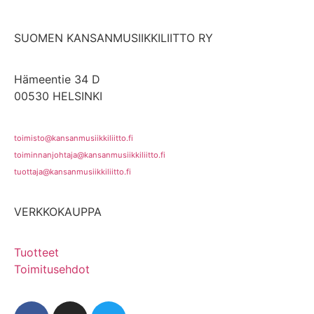
SUOMEN KANSANMUSIIKKILIITTO RY
Hämeentie 34 D
00530 HELSINKI
toimisto@kansanmusiikkiliitto.fi
toiminnanjohtaja@kansanmusiikkiliitto.fi
tuottaja@kansanmusiikkiliitto.fi
VERKKOKAUPPA
Tuotteet
Toimitusehdot