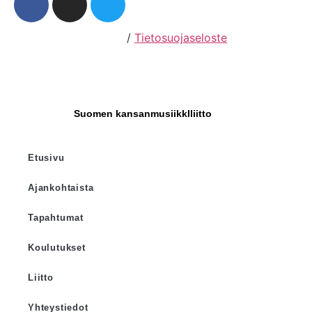
Hosting by Sivustamo
/
Tietosuojaseloste
Suomen kansanmusiikkIliitto
Etusivu
Ajankohtaista
Tapahtumat
Koulutukset
Liitto
Yhteystiedot