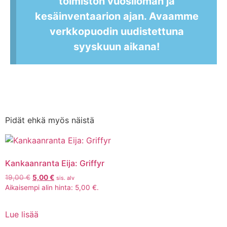
toimiston vuosiloman ja
kesäinventaarion ajan. Avaamme
verkkopuodin uudistettuna
syyskuun aikana!
Pidät ehkä myös näistä
Kankaanranta Eija: Griffyr
19,00
€
5,00
€
sis. alv
Aikaisempi alin hinta:
5,00
€
.
Lue lisää