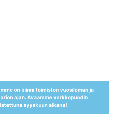
.
me on kiinni toimiston vuosiloman ja
aarion ajan. Avaamme verkkopuodin
istettuna syyskuun aikana!