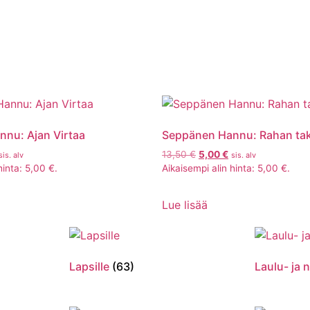
nu: Ajan Virtaa
Seppänen Hannu: Rahan tak
13,50
€
5,00
€
sis. alv
sis. alv
hinta:
5,00
€
.
Aikaisempi alin hinta:
5,00
€
.
Lue lisää
Lapsille
(63)
Laulu- ja n