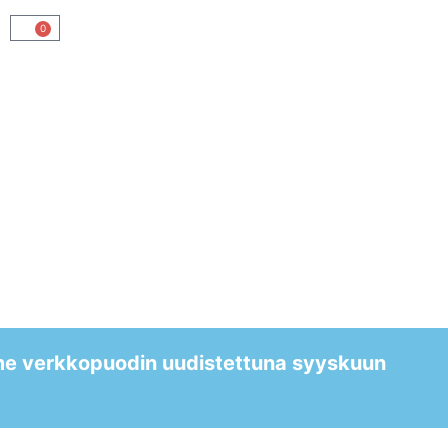
0
me verkkopuodin uudistettuna syyskuun