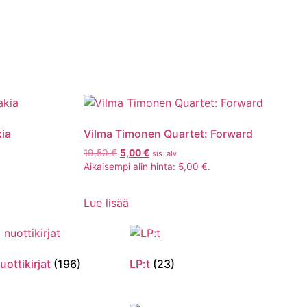
ia
Vilma Timonen Quartet: Forward
19,50
€
5,00
€
sis. alv
Aikaisempi alin hinta:
5,00
€
.
Lue lisää
uottikirjat
(196)
LP:t
(23)