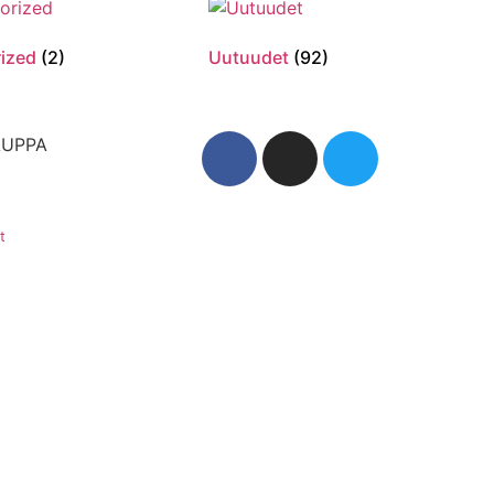
rized
(2)
Uutuudet
(92)
AUPPA
t