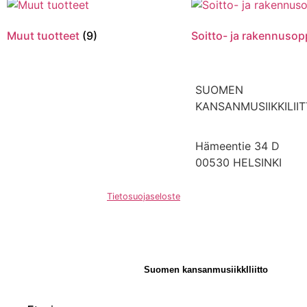
Muut tuotteet
(9)
Soitto- ja rakennuso
SUOMEN
KANSANMUSIIKKILII
Hämeentie 34 D
00530 HELSINKI
Hosting by Sivustamo
/
Tietosuojaseloste
Suomen kansanmusiikkIliitto