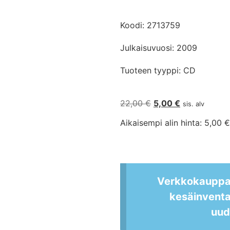
Koodi: 2713759
Julkaisuvuosi: 2009
Tuoteen tyyppi: CD
22,00
€
5,00
€
sis. alv
Aikaisempi alin hinta:
5,00
€
Verkkokauppam
kesäinvent
uud