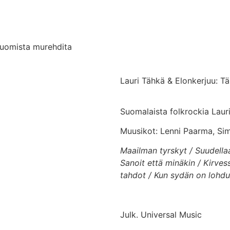
huomista murehdita
Lauri Tähkä & Elonkerjuu: T
Suomalaista folkrockia Lauri
Muusikot: Lenni Paarma, Simo
Maailman tyrskyt / Suudella
Sanoit että minäkin / Kirves
tahdot / Kun sydän on lohd
Julk. Universal Music