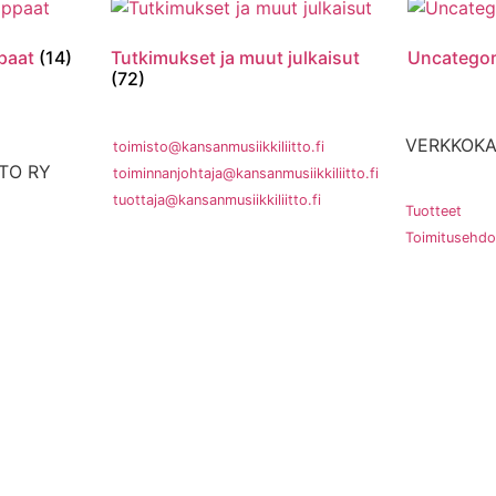
ppaat
(14)
Tutkimukset ja muut julkaisut
Uncatego
(72)
VERKKOK
toimisto@kansanmusiikkiliitto.fi
TTO RY
toiminnanjohtaja@kansanmusiikkiliitto.fi
tuottaja@kansanmusiikkiliitto.fi
Tuotteet
Toimitusehdo