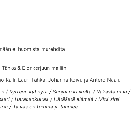
änään ei huomista murehdita
 Tähkä & Elonkerjuun malliin.
 Ralli, Lauri Tähkä, Johanna Koivu ja Antero Naali.
an / Kylkeen kyhnytä / Suojaan kaikelta / Rakasta mua /
saari / Harakankultaa / Hätäästä elämää / Mitä sinä
uton / Taivas on tumma ja tahmee