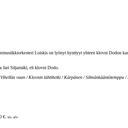
temusiikkiorkesteri Loiskis on lyönyt hynttyyt yhteen klovni Dodon ka
ja Jari Siljamäki, eli klovni Dodo.
 Vihellän vaan / Klovnin tähtihetki / Kärpänen / Silmänkääntötemppu / Ke
0 €.
sis. alv