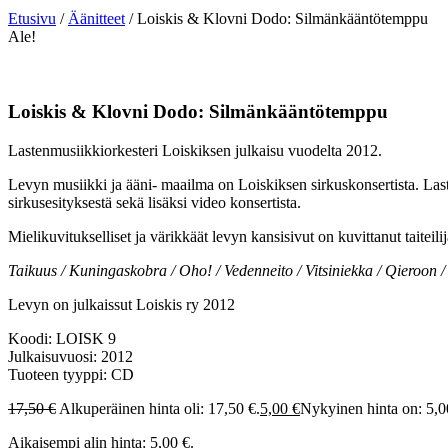
Etusivu
/
Äänitteet
/ Loiskis & Klovni Dodo: Silmänkääntötemppu
Ale!
Loiskis & Klovni Dodo: Silmänkääntötemppu
Lastenmusiikkiorkesteri Loiskiksen julkaisu vuodelta 2012.
Levyn musiikki ja ääni- maailma on Loiskiksen sirkuskonsertista. Las
sirkusesityksestä sekä lisäksi video konsertista.
Mielikuvitukselliset ja värikkäät levyn kansisivut on kuvittanut taiteili
Taikuus / Kuningaskobra / Oho! / Vedenneito / Vitsiniekka / Qieroon /
Levyn on julkaissut Loiskis ry 2012
Koodi: LOISK 9
Julkaisuvuosi: 2012
Tuoteen tyyppi: CD
17,50
€
Alkuperäinen hinta oli: 17,50 €.
5,00
€
Nykyinen hinta on: 5,0
Aikaisempi alin hinta:
5,00
€
.