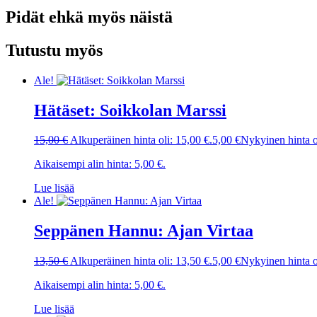
Pidät ehkä myös näistä
Tutustu myös
Ale!
Hätäset: Soikkolan Marssi
15,00
€
Alkuperäinen hinta oli: 15,00 €.
5,00
€
Nykyinen hinta o
Aikaisempi alin hinta:
5,00
€
.
Lue lisää
Ale!
Seppänen Hannu: Ajan Virtaa
13,50
€
Alkuperäinen hinta oli: 13,50 €.
5,00
€
Nykyinen hinta o
Aikaisempi alin hinta:
5,00
€
.
Lue lisää