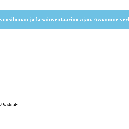
vuosiloman ja kesäinventaarion ajan. Avaamme ver
0 €.
sis. alv