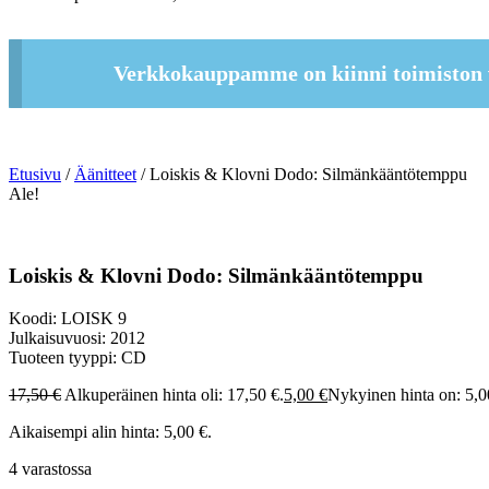
Verkkokauppamme on kiinni toimiston 
Etusivu
/
Äänitteet
/ Loiskis & Klovni Dodo: Silmänkääntötemppu
Ale!
Loiskis & Klovni Dodo: Silmänkääntötemppu
Koodi: LOISK 9
Julkaisuvuosi: 2012
Tuoteen tyyppi: CD
17,50
€
Alkuperäinen hinta oli: 17,50 €.
5,00
€
Nykyinen hinta on: 5,0
Aikaisempi alin hinta:
5,00
€
.
4 varastossa