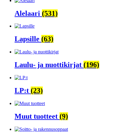
Alelaari
(531)
Lapsille
(63)
Laulu- ja nuottikirjat
(196)
LP:t
(23)
Muut tuotteet
(9)