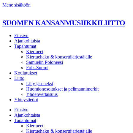
Mene sisältöön
SUOMEN KANSANMUSIIKKILIITTO
Etusivu
Ajankohtaista
Tapahtumat
Kiertueet
Kiertuehaku & konserttijärjestäjälle
Samuelin Poloneesi
Folk-Suomi
Koulutukset
Liitto
Liity jäseneksi
Huomionosoitukset ja pelimannimerkit
Yhdenvertaisuus
Yhteystiedot
Etusivu
Ajankohtaista
Tapahtumat
Kiertueet
Kiertuehaku & konserttijärjestäjälle