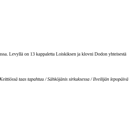
nssa. Levyllä on 13 kappaletta Loiskiksen ja klovni Dodon yhteisestä
ittiössä taas tapahtuu / Sähköjänis sirkuksessa / Ilveilijän lepopäivä