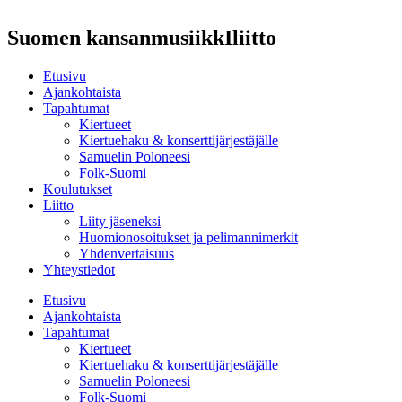
Suomen kansanmusiikkIliitto
Etusivu
Ajankohtaista
Tapahtumat
Kiertueet
Kiertuehaku & konserttijärjestäjälle
Samuelin Poloneesi
Folk-Suomi
Koulutukset
Liitto
Liity jäseneksi
Huomionosoitukset ja pelimannimerkit
Yhdenvertaisuus
Yhteystiedot
Etusivu
Ajankohtaista
Tapahtumat
Kiertueet
Kiertuehaku & konserttijärjestäjälle
Samuelin Poloneesi
Folk-Suomi