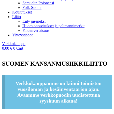
Samuelin Poloneesi
Folk-Suomi
Koulutukset
Liitto
Liity jäseneksi
Huomionosoitukset ja pelimannimerkit
Yhdenvertaisuus
Yhteystiedot
Verkkokauppa
0,00
€
0
Cart
SUOMEN KANSANMUSIIKKILIITTO
Verkkokauppamme on kiinni toimiston
vuosiloman ja kesäinventaarion ajan.
Avaamme verkkopuodin uudistettuna
syyskuun aikana!