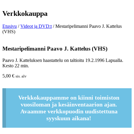
Verkkokauppa
Etusivu
/
Videot ja DVD:t
/ Mestaripelimanni Paavo J. Kattelus
(VHS)
Mestaripelimanni Paavo J. Kattelus (VHS)
Paavo J. Katteluksen haastattelu on taltioitu 19.2.1996 Lapualla.
Kesto 22 min.
5,00
€
sis. alv
Verkkokauppamme on kiinni toimiston
vuosiloman ja kesäinventaarion ajan.
Avaamme verkkopuodin uudistettuna
syyskuun aikana!