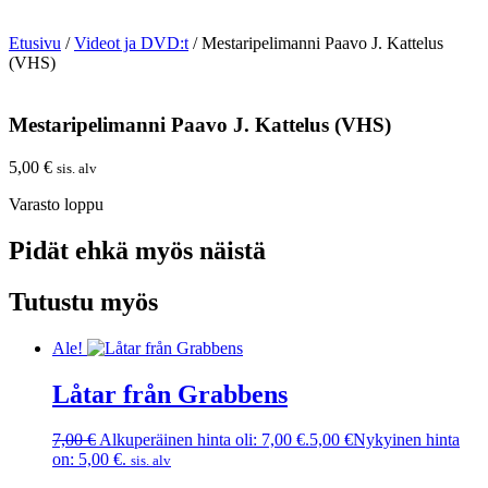
Etusivu
/
Videot ja DVD:t
/ Mestaripelimanni Paavo J. Kattelus
(VHS)
Mestaripelimanni Paavo J. Kattelus (VHS)
5,00
€
sis. alv
Varasto loppu
Pidät ehkä myös näistä
Tutustu myös
Ale!
Låtar från Grabbens
7,00
€
Alkuperäinen hinta oli: 7,00 €.
5,00
€
Nykyinen hinta
on: 5,00 €.
sis. alv