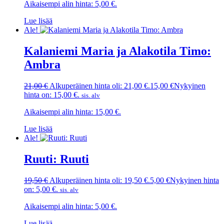
Aikaisempi alin hinta:
5,00
€
.
Lue lisää
Ale!
Kalaniemi Maria ja Alakotila Timo:
Ambra
21,00
€
Alkuperäinen hinta oli: 21,00 €.
15,00
€
Nykyinen
hinta on: 15,00 €.
sis. alv
Aikaisempi alin hinta:
15,00
€
.
Lue lisää
Ale!
Ruuti: Ruuti
19,50
€
Alkuperäinen hinta oli: 19,50 €.
5,00
€
Nykyinen hinta
on: 5,00 €.
sis. alv
Aikaisempi alin hinta:
5,00
€
.
Lue lisää