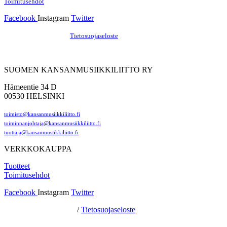
Toimitusehdot
Facebook
Instagram
Twitter
Hosting by Sivustamo
/
Tietosuojaseloste
SUOMEN KANSANMUSIIKKILIITTO RY
Hämeentie 34 D
00530 HELSINKI
toimisto@kansanmusiikkiliitto.fi
toiminnanjohtaja@kansanmusiikkiliitto.fi
tuottaja@kansanmusiikkiliitto.fi
VERKKOKAUPPA
Tuotteet
Toimitusehdot
Facebook
Instagram
Twitter
Hosting by Sivustamo
/
Tietosuojaseloste