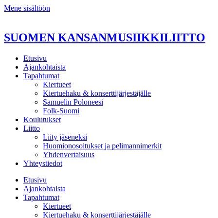
Mene sisältöön
SUOMEN KANSANMUSIIKKILIITTO
Etusivu
Ajankohtaista
Tapahtumat
Kiertueet
Kiertuehaku & konserttijärjestäjälle
Samuelin Poloneesi
Folk-Suomi
Koulutukset
Liitto
Liity jäseneksi
Huomionosoitukset ja pelimannimerkit
Yhdenvertaisuus
Yhteystiedot
Etusivu
Ajankohtaista
Tapahtumat
Kiertueet
Kiertuehaku & konserttijärjestäjälle