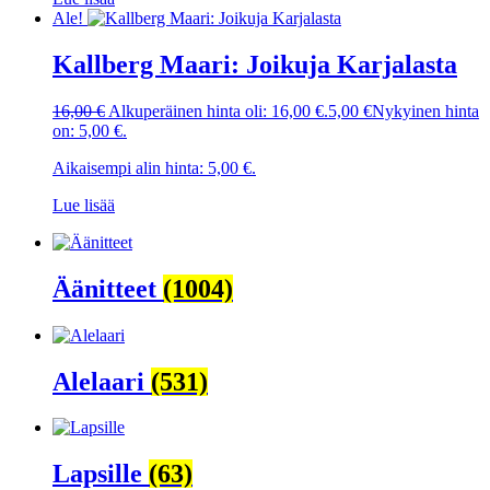
Ale!
Kallberg Maari: Joikuja Karjalasta
16,00
€
Alkuperäinen hinta oli: 16,00 €.
5,00
€
Nykyinen hinta
on: 5,00 €.
Aikaisempi alin hinta:
5,00
€
.
Lue lisää
Äänitteet
(1004)
Alelaari
(531)
Lapsille
(63)