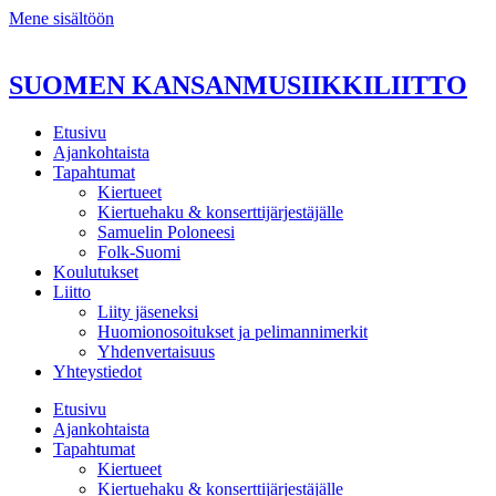
Mene sisältöön
SUOMEN KANSANMUSIIKKILIITTO
Etusivu
Ajankohtaista
Tapahtumat
Kiertueet
Kiertuehaku & konserttijärjestäjälle
Samuelin Poloneesi
Folk-Suomi
Koulutukset
Liitto
Liity jäseneksi
Huomionosoitukset ja pelimannimerkit
Yhdenvertaisuus
Yhteystiedot
Etusivu
Ajankohtaista
Tapahtumat
Kiertueet
Kiertuehaku & konserttijärjestäjälle