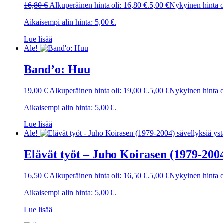
16,80
€
Alkuperäinen hinta oli: 16,80 €.
5,00
€
Nykyinen hinta o
Aikaisempi alin hinta:
5,00
€
.
Lue lisää
Ale!
Band’o: Huu
19,00
€
Alkuperäinen hinta oli: 19,00 €.
5,00
€
Nykyinen hinta o
Aikaisempi alin hinta:
5,00
€
.
Lue lisää
Ale!
Elävät työt – Juho Koirasen (1979-2004
16,50
€
Alkuperäinen hinta oli: 16,50 €.
5,00
€
Nykyinen hinta o
Aikaisempi alin hinta:
5,00
€
.
Lue lisää