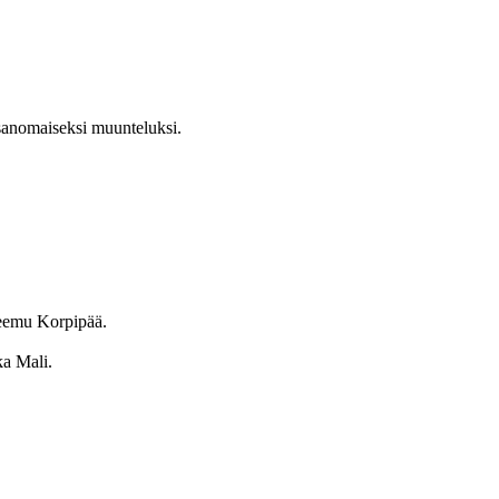
ansanomaiseksi muunteluksi.
Teemu Korpipää.
ka Mali.