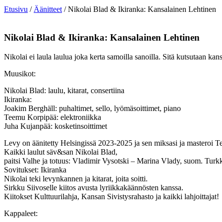
Etusivu
/
Äänitteet
/ Nikolai Blad & Ikiranka: Kansalainen Lehtinen
Nikolai Blad & Ikiranka: Kansalainen Lehtinen
Nikolai ei laula laulua joka kerta samoilla sanoilla. Sitä kutsutaan k
Muusikot:
Nikolai Blad: laulu, kitarat, consertiina
Ikiranka:
Joakim Berghäll: puhaltimet, sello, lyömäsoittimet, piano
Teemu Korpipää: elektroniikka
Juha Kujanpää: kosketinsoittimet
Levy on äänitetty Helsingissä 2023-2025 ja sen miksasi ja masteroi 
Kaikki laulut säv&san Nikolai Blad,
paitsi Valhe ja totuus: Vladimir Vysotski – Marina Vlady, suom. Turk
Sovitukset: Ikiranka
Nikolai teki levynkannen ja kitarat, joita soitti.
Sirkku Siivoselle kiitos avusta lyriikkakäännösten kanssa.
Kiitokset Kulttuurilahja, Kansan Sivistysrahasto ja kaikki lahjoittajat!
Kappaleet: