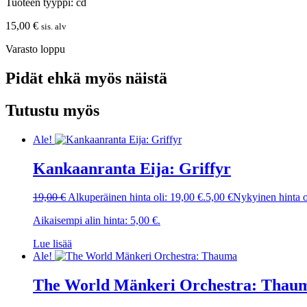
Tuoteen tyyppi: cd
15,00
€
sis. alv
Varasto loppu
Pidät ehkä myös näistä
Tutustu myös
Ale!
Kankaanranta Eija: Griffyr
19,00
€
Alkuperäinen hinta oli: 19,00 €.
5,00
€
Nykyinen hinta o
Aikaisempi alin hinta:
5,00
€
.
Lue lisää
Ale!
The World Mänkeri Orchestra: Thau