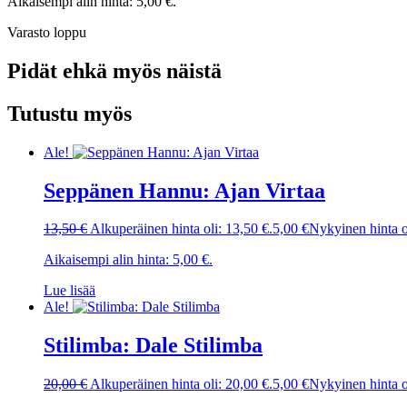
Aikaisempi alin hinta:
5,00
€
.
Varasto loppu
Pidät ehkä myös näistä
Tutustu myös
Ale!
Seppänen Hannu: Ajan Virtaa
13,50
€
Alkuperäinen hinta oli: 13,50 €.
5,00
€
Nykyinen hinta o
Aikaisempi alin hinta:
5,00
€
.
Lue lisää
Ale!
Stilimba: Dale Stilimba
20,00
€
Alkuperäinen hinta oli: 20,00 €.
5,00
€
Nykyinen hinta o