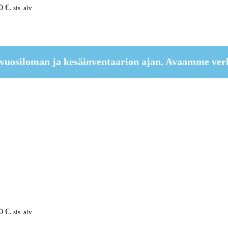
0 €.
sis. alv
vuosiloman ja kesäinventaarion ajan. Avaamme ver
0 €.
sis. alv