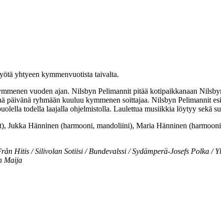
 myötä yhtyeen kymmenvuotista taivalta.
enen vuoden ajan. Nilsbyn Pelimannit pitää kotipaikkanaan Nilsbyn kylä
änä päivänä ryhmään kuuluu kymmenen soittajaa. Nilsbyn Pelimannit es
lella todella laajalla ohjelmistolla. Laulettua musiikkia löytyy sekä su
t), Jukka Hänninen (harmooni, mandoliini), Maria Hänninen (harmooni, h
n Hitis / Silivolan Sotiisi / Bundevalssi / Sydämperä-Josefs Polka / 
n Maija