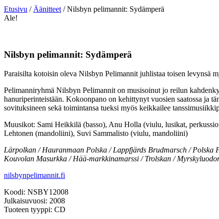
Etusivu
/
Äänitteet
/ Nilsbyn pelimannit: Sydämperä
Ale!
Nilsbyn pelimannit: Sydämperä
Paraisilta kotoisin oleva Nilsbyn Pelimannit juhlistaa toisen levynsä
Pelimanniryhmä Nilsbyn Pelimannit on musisoinut jo reilun kahdenkymm
hanuriperinteistään. Kokoonpano on kehittynyt vuosien saatossa ja t
sovituksineen sekä toimintansa tueksi myös keikkailee tanssimusiikkipuo
Muusikot: Sami Heikkilä (basso), Anu Holla (viulu, lusikat, perkussio
Lehtonen (mandoliini), Suvi Sammalisto (viulu, mandoliini)
Lärpolkan / Hauranmaan Polska / Lappfjärds Brudmarsch / Polska Frå
Kouvolan Masurkka / Hää-markkinamarssi / Trolskan / Myrskyluodo
nilsbynpelimannit.fi
Koodi: NSBY12008
Julkaisuvuosi: 2008
Tuoteen tyyppi: CD