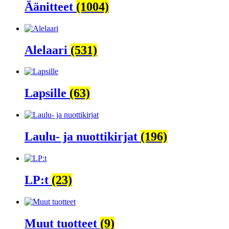
Äänitteet
(1004)
Alelaari
(531)
Lapsille
(63)
Laulu- ja nuottikirjat
(196)
LP:t
(23)
Muut tuotteet
(9)