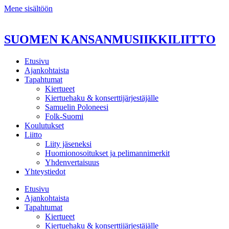
Mene sisältöön
SUOMEN KANSANMUSIIKKILIITTO
Etusivu
Ajankohtaista
Tapahtumat
Kiertueet
Kiertuehaku & konserttijärjestäjälle
Samuelin Poloneesi
Folk-Suomi
Koulutukset
Liitto
Liity jäseneksi
Huomionosoitukset ja pelimannimerkit
Yhdenvertaisuus
Yhteystiedot
Etusivu
Ajankohtaista
Tapahtumat
Kiertueet
Kiertuehaku & konserttijärjestäjälle