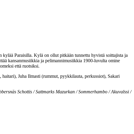
ä Paraisilla. Kylä on ollut pitkään tunnettu hyvistä soittajista ja
ittää kansanmusiikkia ja pelimannimusiikkia 1900-luvulta omine
omeksi että ruotsiksi.
aitari), Juha Ilmasti (rummut, pyykkilauta, perkussiot), Sakari
Ybbersnäs Schottis / Sattmarks Mazurkan / Sommerhambo / Akuvalssi /