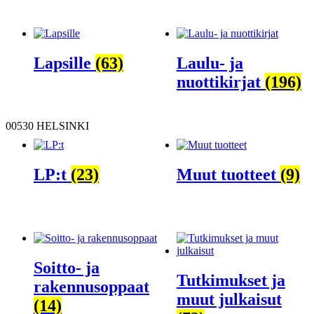
Lapsille
(63)
Laulu- ja
nuottikirjat
(196)
00530 HELSINKI
LP:t
(23)
Muut tuotteet
(9)
Soitto- ja
Tutkimukset ja
rakennusoppaat
muut julkaisut
(14)