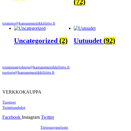
(72)
toimisto@kansanmusiikkiliitto.fi
Uncategorized
(2)
Uutuudet
(92)
toiminnanjohtaja@kansanmusiikkiliitto.fi
tuottaja@kansanmusiikkiliitto.fi
VERKKOKAUPPA
Tuotteet
Toimitusehdot
Facebook
Instagram
Twitter
Hosting by Sivustamo
/
Tietosuojaseloste