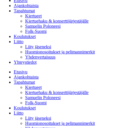
Etusivu
Ajankohtaista
Tapahtumat
Kiertueet
Kiertuehaku & konserttijärjestäjälle
Samuelin Poloneesi
Folk-Suomi
Koulutukset
Liitto
Liity jäseneksi
Huomionosoitukset ja pelimannimerkit
Yhdenvertaisuus
Yhteystiedot
Etusivu
Ajankohtaista
Tapahtumat
Kiertueet
Kiertuehaku & konserttijärjestäjälle
Samuelin Poloneesi
Folk-Suomi
Koulutukset
Liitto
Liity jäseneksi
Huomionosoitukset ja pelimannimerkit