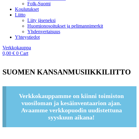
Folk-Suomi
Koulutukset
Liitto
Liity jäseneksi
Huomionosoitukset ja pelimannimerkit
Yhdenvertaisuus
Yhteystiedot
Verkkokauppa
0,00
€
0
Cart
SUOMEN KANSANMUSIIKKILIITTO
Verkkokauppamme on kiinni toimiston
vuosiloman ja kesäinventaarion ajan.
Avaamme verkkopuodin uudistettuna
syyskuun aikana!