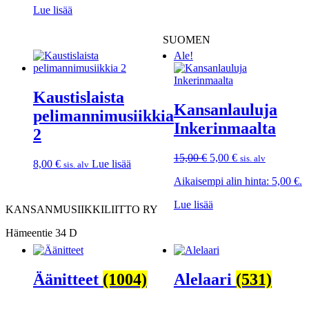
Lue lisää
SUOMEN
Ale!
Kaustislaista
Kansanlauluja
pelimannimusiikkia
Inkerinmaalta
2
Alkuperäinen
Nykyinen
15,00
€
5,00
€
sis. alv
8,00
€
Lue lisää
sis. alv
hinta
hinta
Aikaisempi alin hinta:
5,00
€
.
oli:
on:
15,00 €.
5,00 €.
Lue lisää
KANSANMUSIIKKILIITTO RY
Hämeentie 34 D
Äänitteet
(1004)
Alelaari
(531)