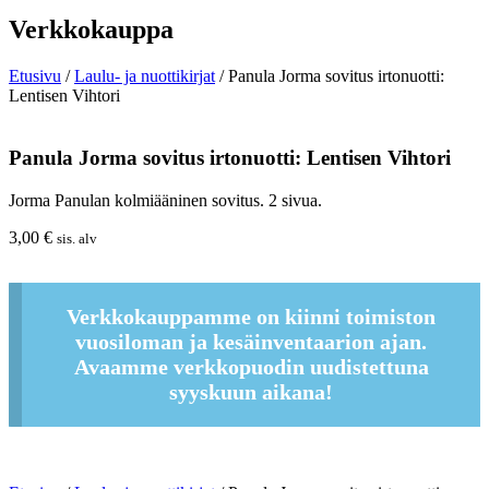
Verkkokauppa
Etusivu
/
Laulu- ja nuottikirjat
/ Panula Jorma sovitus irtonuotti:
Lentisen Vihtori
Panula Jorma sovitus irtonuotti: Lentisen Vihtori
Jorma Panulan kolmiääninen sovitus. 2 sivua.
3,00
€
sis. alv
Verkkokauppamme on kiinni toimiston
vuosiloman ja kesäinventaarion ajan.
Avaamme verkkopuodin uudistettuna
syyskuun aikana!