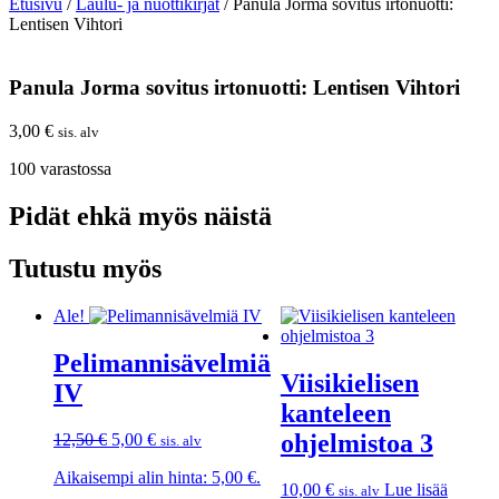
Etusivu
/
Laulu- ja nuottikirjat
/ Panula Jorma sovitus irtonuotti:
Lentisen Vihtori
Panula Jorma sovitus irtonuotti: Lentisen Vihtori
3,00
€
sis. alv
100 varastossa
Pidät ehkä myös näistä
Tutustu myös
Ale!
Pelimannisävelmiä
Viisikielisen
IV
kanteleen
ohjelmistoa 3
Alkuperäinen
Nykyinen
12,50
€
5,00
€
sis. alv
hinta
hinta
Aikaisempi alin hinta:
5,00
€
.
oli:
on:
10,00
€
Lue lisää
sis. alv
12,50 €.
5,00 €.