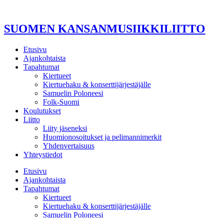
Mene
sisältöön
SUOMEN KANSANMUSIIKKILIITTO
Etusivu
Ajankohtaista
Tapahtumat
Kiertueet
Kiertuehaku & konserttijärjestäjälle
Samuelin Poloneesi
Folk-Suomi
Koulutukset
Liitto
Liity jäseneksi
Huomionosoitukset ja pelimannimerkit
Yhdenvertaisuus
Yhteystiedot
Etusivu
Ajankohtaista
Tapahtumat
Kiertueet
Kiertuehaku & konserttijärjestäjälle
Samuelin Poloneesi