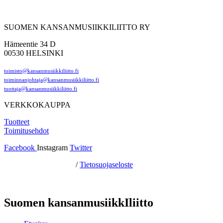
SUOMEN KANSANMUSIIKKILIITTO RY
Hämeentie 34 D
00530 HELSINKI
toimisto@kansanmusiikkiliitto.fi
toiminnanjohtaja@kansanmusiikkiliitto.fi
tuottaja@kansanmusiikkiliitto.fi
VERKKOKAUPPA
Tuotteet
Toimitusehdot
Facebook
Instagram
Twitter
Hosting by Sivustamo
/
Tietosuojaseloste
Suomen kansanmusiikkIliitto