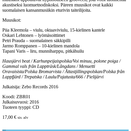
akustiseksi luomuetnodiskoksi. Päreen muusikot ovat kaikki
suomalaisen kansanmusiikin eturivin taiteilijoita.
Muusikot:
Piia Kleemola – viulu, oktaaviviulu, 15-kielinen kantele
Oskari Lehtonen – lyömäsoittimet
Petri Prauda – suomalainen säkkipilli
Jarmo Romppanen – 10-kielinen mandola
Tapani Varis – liru, munniharppu, pitkähuilu
Hausjärvi beat / Karhunpeijaispolska/Voi minuu, polone poiga /
Gammal vals från Lappträsk/Långdans / Menuetti
Oravaisista/Polska Bromarvista / Åttastjillingspolskan/Polska från
Lappfjärd / Trepatska / Laulu/Pajatusta/666 / Pielijärvi
Julkaisija: Zebo Records 2016
Koodi: ZBR01
Julkaisuvuosi: 2016
Tuoteen tyyppi: CD
17,00
€
sis. alv