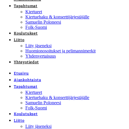
Tapahtumat
Kiertueet
Kiertuehaku & konserttijärjestäjälle
Samuelin Poloneesi
Folk-Suomi
Koulutukset
Liitto
Liity jäseneksi
Huomionosoitukset ja pelimannimerkit
Yhdenvertaisuus
Yhteystiedot
Etusivu
Ajankohtaista
Tapahtumat
Kiertueet
Kiertuehaku & konserttijärjestäjälle
Samuelin Poloneesi
Folk-Suomi
Koulutukset
Liitto
Liity jäseneksi