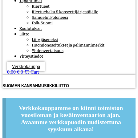
Tapahtumat
Kiertueet
Kiertuehaku & konserttijärjestäjälle
Samuelin Poloneesi
Folk-Suomi
Koulutukset
Liitto
Liity jäseneksi
Huomionosoitukset ja pelimannimerkit
Yhdenvertaisuus
Yhteystiedot
Verkkokauppa
0,00
€
0
Cart
SUOMEN KANSANMUSIIKKILIITTO
Verkkokauppamme on kiinni toimiston
vuosiloman ja kesäinventaarion ajan.
Avaamme verkkopuodin uudistettuna
syyskuun aikana!