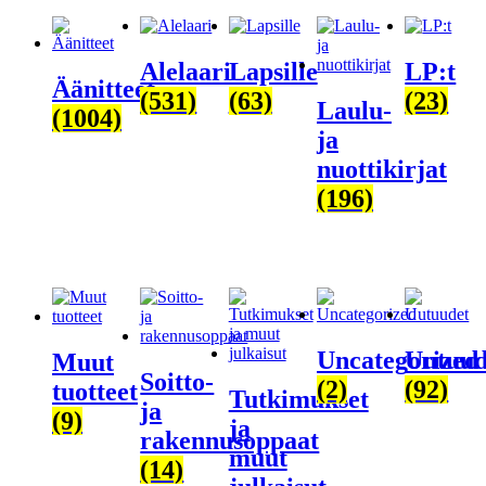
Alelaari
Lapsille
LP:t
Äänitteet
(531)
(63)
(23)
Laulu-
(1004)
ja
nuottikirjat
(196)
Uncategorized
Uutuud
Muut
Soitto-
(2)
(92)
tuotteet
Tutkimukset
ja
(9)
ja
rakennusoppaat
muut
(14)