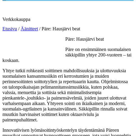
Verkkokauppa
Etusivu
/
Äänitteet
/ Päre: Hausjärvi beat
Päre: Hausjärvi beat
Päre on ensimmäinen suomalaisen
säkkipillin yhtye 200-vuoteen – tai
koskaan.
Yhtye tutkii rohkeasti soittimen mahdollisuuksia ja ulottuvuuksia
suomalaisen kansanmusiikin eri kerrostumien ja muiden
perinnesoitinten soittotyylien ja repertuaarin kautta. Ohjelmistossa
on talonpoikaisajan pelimannitanssimusiikkia, kuten polskaa,
valssia, menuettia ja sottiisia sekä minimalistisempia
pienkantele-,jouhikko- ja paimensävelmiä, joiden juuret ulottuvat
varhaisempaan aikaan. Yhtyeen sointi on ikiaikainen ja moderni,
suomalais-ugrilainen ja kansainvälinen. Säkkipillin rinnalla soivat
muutkin harvinaiset soittimet kuten oktaaviviulu ja
paimenpuhaltimet.
Innovatiivisen lyömäsoitintyöskentelyn täydentämänä Päreen
muusikot uppoutuvat hypnoottiseen grooveen, jota voisi luonnehtia