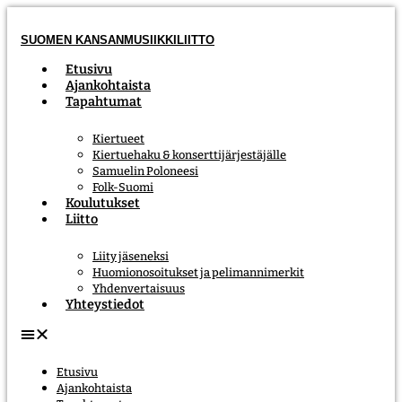
Mene
sisältöön
SUOMEN KANSANMUSIIKKILIITTO
Etusivu
Ajankohtaista
Tapahtumat
Kiertueet
Kiertuehaku & konserttijärjestäjälle
Samuelin Poloneesi
Folk-Suomi
Koulutukset
Liitto
Liity jäseneksi
Huomionosoitukset ja pelimannimerkit
Yhdenvertaisuus
Yhteystiedot
Etusivu
Ajankohtaista