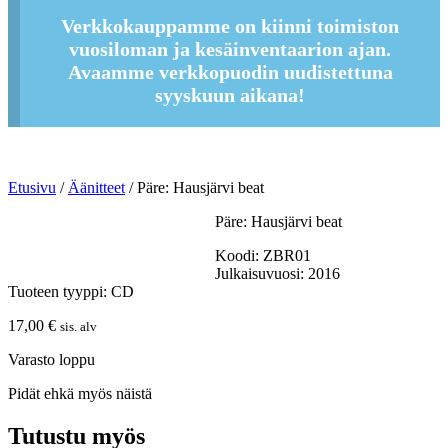
Verkkokauppamme on kiinni toimiston
vuosiloman ja kesäinventaarion ajan.
Avaamme verkkopuodin uudistettuna
syyskuun aikana!
Etusivu
/
Äänitteet
/ Päre: Hausjärvi beat
Päre: Hausjärvi beat
Koodi: ZBR01
Julkaisuvuosi: 2016
Tuoteen tyyppi: CD
17,00
€
sis. alv
Varasto loppu
Pidät ehkä myös näistä
Tutustu myös