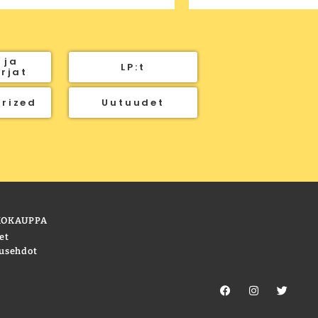
 ja
LP:t
irjat
rized
Uutuudet
KOKAUPPA
et
usehdot