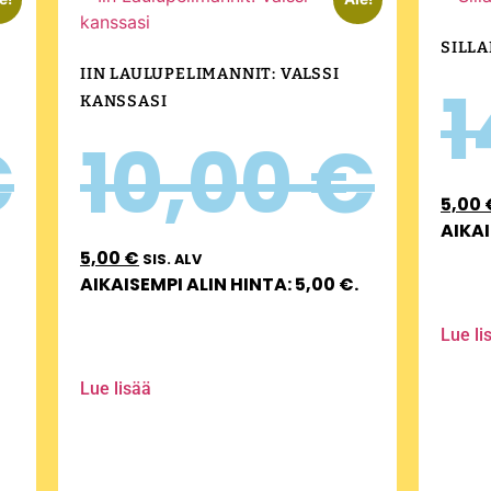
SILLA
IIN LAULUPELIMANNIT: VALSSI
1
KANSSASI
€
10,00
€
5,00
AIKAI
5,00
€
SIS. ALV
AIKAISEMPI ALIN HINTA:
5,00
€
.
Lue li
Lue lisää