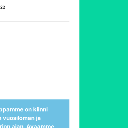
022
ppamme on kiinni
n vuosiloman ja
rion ajan. Avaamme