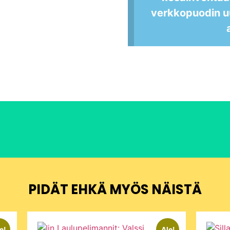
verkkopuodin u
PIDÄT EHKÄ MYÖS NÄISTÄ
e!
Ale!