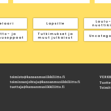
Laulu-
elaari
Lapsille
nuottik
tto- ja
Tutkimukset ja
Uncatego
nusoppaat
muut julkaisut
toimisto@kansanmusiikkiliitto.fi
VERK
toiminnanjohtaja@kansanmusiikkiliitto.fi
Tuotte
tuottaja@kansanmusiikkiliitto.fi
Toimit