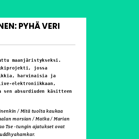
EN: PYHÄ VERI
ttu maanjäristykseksi.

kiprojekti, jossa 
kia, harvinaisia ​​ja 
ive-elektroniikkaan, 
 sen absurdiuden käsitteen 
inenkin / Mitä tuolta kaukaa
umalan morsian / Matka / Marian
ao Tse -tungin ajatukset ovat
obuddhyahamkar.