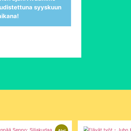
udistettuna syyskuun
aikana!
Ale!