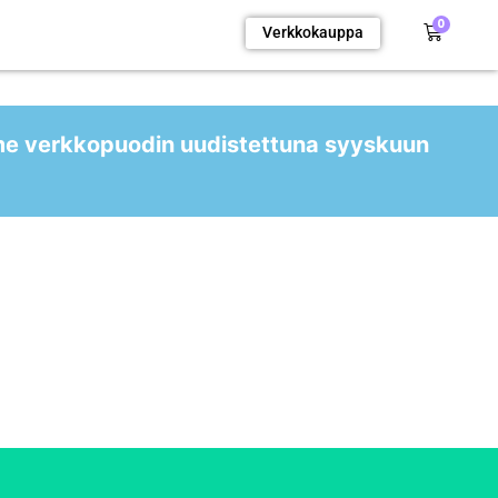
0
Verkkokauppa
me verkkopuodin uudistettuna syyskuun