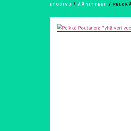
ETUSIVU
/
ÄÄNITTEET
/ PELKK