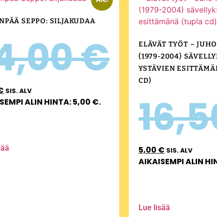
NPÄÄ SEPPO: SILJAKUDAA
4,00
€
ELÄVÄT TYÖT – JUH
(1979-2004) SÄVELL
YSTÄVIEN ESITTÄMÄ
CD)
€
SIS. ALV
16,
SEMPI ALIN HINTA:
5,00
€
.
sää
5,00
€
SIS. ALV
AIKAISEMPI ALIN HI
Lue lisää