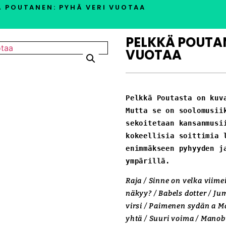
Ä POUTANEN: PYHÄ VERI VUOTAA
PELKKÄ POUTAN
VUOTAA
Pelkkä Poutasta on kuva
Mutta se on soolomusiik
sekoitetaan kansanmusiik
kokeellisia soittimia l
enimmäkseen pyhyyden ja
ympärillä.
Raja / Sinne on velka viime
näkyy? / Babels dotter / J
virsi / Paimenen sydän a M
yhtä / Suuri voima / Man