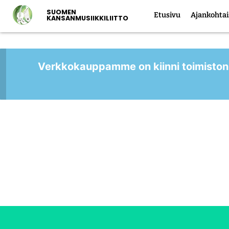
SUOMEN
Etusivu
Ajankohtai
KANSANMUSIIKKILIITTO
Verkkokauppamme on kiinni toimiston