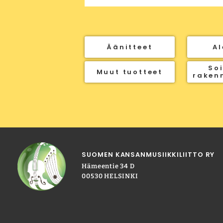
Äänitteet
Al
Soi
Muut tuotteet
raken
SUOMEN KANSANMUSIIKKILIITTO RY
Hämeentie 34 D
00530 HELSINKI