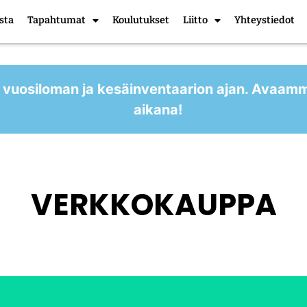
sta
Tapahtumat
Koulutukset
Liitto
Yhteystiedot
 vuosiloman ja kesäinventaarion ajan. Avaam
aikana!
VERKKOKAUPPA