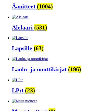
Äänitteet
(1004)
Alelaari
(531)
Lapsille
(63)
Laulu- ja nuottikirjat
(196)
LP:t
(23)