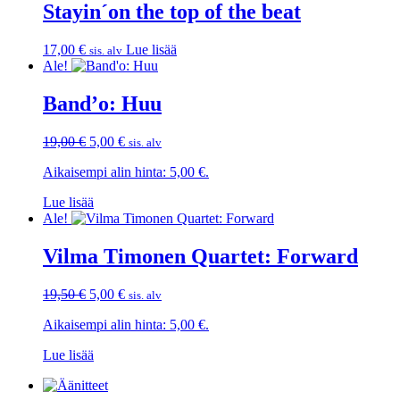
Stayin´on the top of the beat
17,00
€
Lue lisää
sis. alv
Ale!
Band’o: Huu
Alkuperäinen
Nykyinen
19,00
€
5,00
€
sis. alv
hinta
hinta
Aikaisempi alin hinta:
5,00
€
.
oli:
on:
19,00 €.
5,00 €.
Lue lisää
Ale!
Vilma Timonen Quartet: Forward
Alkuperäinen
Nykyinen
19,50
€
5,00
€
sis. alv
hinta
hinta
Aikaisempi alin hinta:
5,00
€
.
oli:
on:
19,50 €.
5,00 €.
Lue lisää