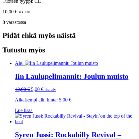
Tuoteen tyyppi: CD
10,00
€
sis. alv
8 varastossa
Pidät ehkä myös näistä
Tutustu myös
Ale!
Iin Laulupelimannit: Joulun muisto
Alkuperäinen
Nykyinen
12,00
€
5,00
€
sis. alv
hinta
hinta
Aikaisempi alin hinta:
5,00
€
.
oli:
on:
12,00 €.
5,00 €.
Lue lisää
Syren Jussi: Rockabilly Revival –