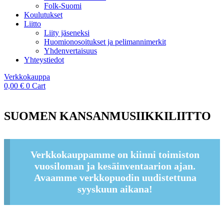
Folk-Suomi
Koulutukset
Liitto
Liity jäseneksi
Huomionosoitukset ja pelimannimerkit
Yhdenvertaisuus
Yhteystiedot
Verkkokauppa
0,00
€
0
Cart
SUOMEN KANSANMUSIIKKILIITTO
Verkkokauppamme on kiinni toimiston
vuosiloman ja kesäinventaarion ajan.
Avaamme verkkopuodin uudistettuna
syyskuun aikana!