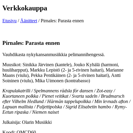
Verkkokauppa
Etusivu
/
Äänitteet
/ Pirnales: Parasta ennen
Pirnales: Parasta ennen
Vauhdikasta nykykansanmusiikkia pelimannihengessä.
Muusikot: Sinikka Järvinen (kantele), Jouko Kyhälä (harmoni,
huuliharpput), Markku Lepistö (2- ja 5-rivinen haitari), Marianne
Maans (viulu), Pekka Pentikäinen (2- ja 5-rivinen haitari), Antti
Soininen (viulu), Mika Uimonen (kontrabasso)
Krapulakatrilli / Spelmannens rädsla för dansen / Zot-easy /
Kuortaneen polkka / Pienet veitikat / Svarta sadeln / Brudmarsch
efter Vilhelm Hedlund / Härmän tappelupolkka / Min levnads afton /
Lapuan mallista / Paljettipolska / Sigrid Elisabetin hambo / Rymy-
Eetun ripaska / Niemen naiset
Julkaisija: Olarin Musiikki
Koodi: OMCD60