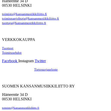
Hämeentie 34 D
00530 HELSINKI
toimisto@kansanmusiikkiliitto.fi
toiminnanjohtaja@kansanmusiikkiliitto.fi
tuottaja@kansanmusiikkiliitto.fi
VERKKOKAUPPA
Tuotteet
Toimitusehdot
Facebook
Instagram
Twitter
Hosting by Sivustamo
/
Tietosuojaseloste
SUOMEN KANSANMUSIIKKILIITTO RY
Hämeentie 34 D
00530 HELSINKI
toimisto@kansanmusiikkiliitto.fi