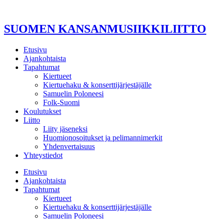
Mene
sisältöön
SUOMEN KANSANMUSIIKKILIITTO
Etusivu
Ajankohtaista
Tapahtumat
Kiertueet
Kiertuehaku & konserttijärjestäjälle
Samuelin Poloneesi
Folk-Suomi
Koulutukset
Liitto
Liity jäseneksi
Huomionosoitukset ja pelimannimerkit
Yhdenvertaisuus
Yhteystiedot
Etusivu
Ajankohtaista
Tapahtumat
Kiertueet
Kiertuehaku & konserttijärjestäjälle
Samuelin Poloneesi