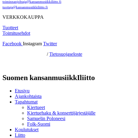
toiminnanjohtaja@kansanmusiikkiliitto.fi
tuottaja@kansanmusiikkiliitto.fi
VERKKOKAUPPA
Tuotteet
Toimitusehdot
Facebook
Instagram
Twitter
Hosting by Sivustamo
/
Tietosuojaseloste
Suomen kansanmusiikkIliitto
Etusivu
Ajankohtaista
Tapahtumat
Kiertueet
Kiertuehaku & konserttijärjestäjälle
Samuelin Poloneesi
Folk-Suomi
Koulutukset
Liitto