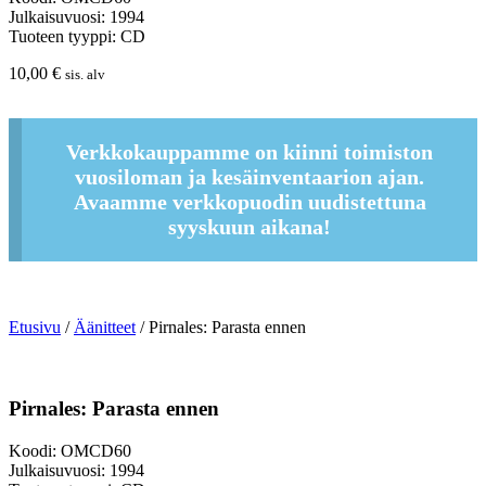
Julkaisuvuosi: 1994
Tuoteen tyyppi: CD
10,00
€
sis. alv
Verkkokauppamme on kiinni toimiston
vuosiloman ja kesäinventaarion ajan.
Avaamme verkkopuodin uudistettuna
syyskuun aikana!
Etusivu
/
Äänitteet
/ Pirnales: Parasta ennen
Pirnales: Parasta ennen
Koodi: OMCD60
Julkaisuvuosi: 1994