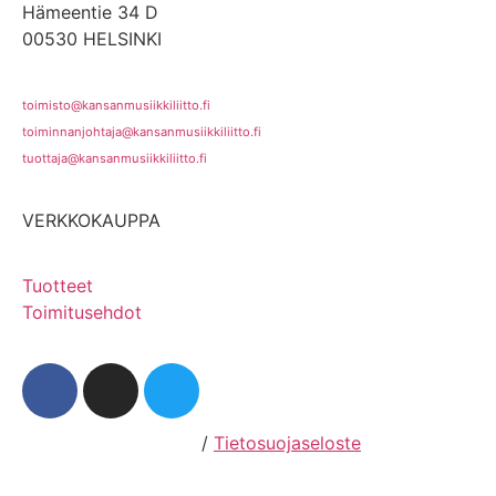
Hämeentie 34 D
00530 HELSINKI
toimisto@kansanmusiikkiliitto.fi
toiminnanjohtaja@kansanmusiikkiliitto.fi
tuottaja@kansanmusiikkiliitto.fi
VERKKOKAUPPA
Tuotteet
Toimitusehdot
Hosting by Sivustamo
/
Tietosuojaseloste