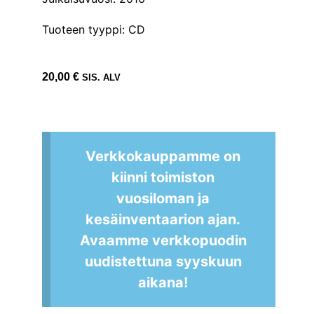
Tuoteen tyyppi: CD
20,00
€
SIS. ALV
Verkkokauppamme on
kiinni toimiston
vuosiloman ja
kesäinventaarion ajan.
Avaamme verkkopuodin
uudistettuna syyskuun
aikana!