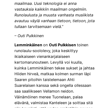
maailmaa. Uusi teknologia ei anna
vastauksia kaikkiin maailman ongelmiin.
Runolaulusta ja muusta vanhasta musiikista
avautuu väylä vanhaan tietoon, tietoon, jota
tullaan tarvitsemaan vielä.
”
– Outi Pulkkinen
Lemminkäinen
on
Outi Pulkkisen
toinen
runolaulu-soololevy, joka keskittyy
ikiaikaiseen vienankarjalaiseen
kertomarunouteen. Levyllä voi kuulla,
kuinka Lemminkäinen tekee sukset ja jahtaa
Hiiden hirveä, matkaa kolmen surman läpi
Saaren pitoihin taistelemaan Ahti
Suarelaisen kanssa sekä ongella ollessaan
saa saaliikseen Vellamon neidon.
Väinämöinen menee Tuonelaan, palaa
elävänä, valmistaa Kanteleen ja soittaa sitä