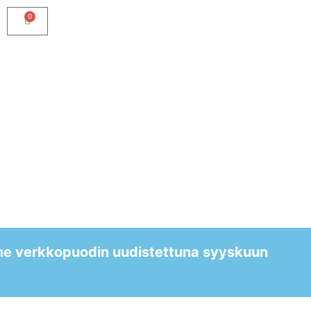
0
me verkkopuodin uudistettuna syyskuun