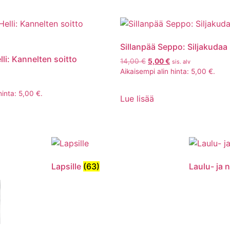
Sillanpää Seppo: Siljakudaa
lli: Kannelten soitto
14,00
€
5,00
€
sis. alv
Aikaisempi alin hinta:
5,00
€
.
hinta:
5,00
€
.
Lue lisää
Lapsille
(63)
Laulu- ja n