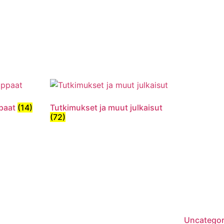
ppaat
(14)
Tutkimukset ja muut julkaisut
(72)
Uncatego