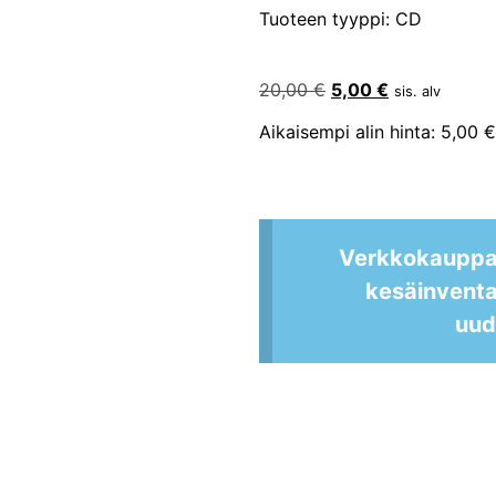
Tuoteen tyyppi: CD
20,00
€
5,00
€
sis. alv
Aikaisempi alin hinta:
5,00
€
Verkkokauppam
kesäinvent
uud