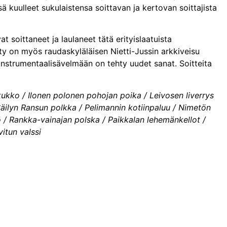
sä kuulleet sukulaistensa soittavan ja kertovan soittajista
t soittaneet ja laulaneet tätä erityislaatuista
ty on myös raudaskyläläisen Nietti-Jussin arkkiveisu
instrumentaalisävelmään on tehty uudet sanat. Soitteita
 kukko / Ilonen polonen pohojan poika / Leivosen liverrys
Säilyn Ransun polkka / Pelimannin kotiinpaluu / Nimetön
 / Rankka-vainajan polska / Paikkalan lehemänkellot /
itun valssi