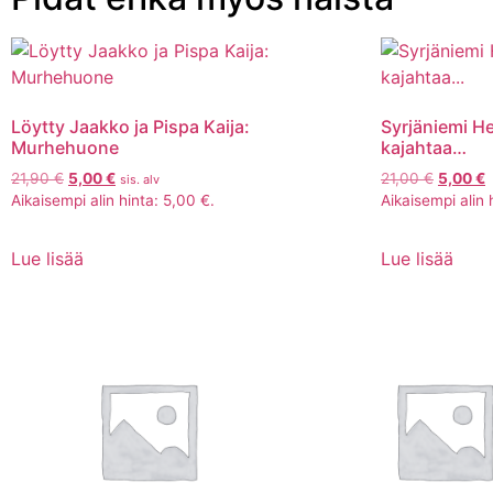
Löytty Jaakko ja Pispa Kaija:
Syrjäniemi He
Murhehuone
kajahtaa…
21,90
€
5,00
€
21,00
€
5,00
€
sis. alv
Aikaisempi alin hinta:
5,00
€
.
Aikaisempi alin 
Lue lisää
Lue lisää