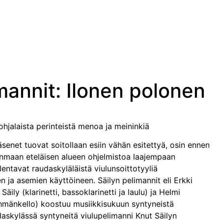
mannit: Ilonen polonen
ohjalaista perinteistä menoa ja meininkiä
äsenet tuovat soitollaan esiin vähän esitettyä, osin ennen
nmaan eteläisen alueen ohjelmistoa laajempaan
lentavat raudaskyläläistä viulunsoittotyyliä
n ja asemien käyttöineen. Säilyn pelimannit eli Erkki
 Säily (klarinetti, bassoklarinetti ja laulu) ja Helmi
lehmänkello) koostuu musiikkisukuun syntyneistä
daskylässä syntyneitä viulupelimanni Knut Säilyn