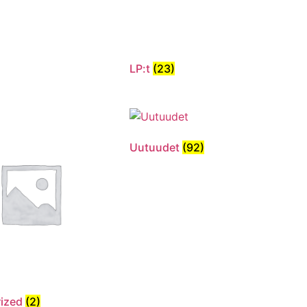
LP:t
(23)
Uutuudet
(92)
rized
(2)