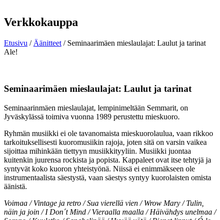
Verkkokauppa
Etusivu
/
Äänitteet
/ Seminaarimäen mieslaulajat: Laulut ja tarinat
Ale!
Seminaarimäen mieslaulajat: Laulut ja tarinat
Seminaarinmäen mieslaulajat, lempinimeltään Semmarit, on
Jyväskylässä toimiva vuonna 1989 perustettu mieskuoro.
Ryhmän musiikki ei ole tavanomaista mieskuorolaulua, vaan rikkoo
tarkoituksellisesti kuoromusiikin rajoja, joten sitä on varsin vaikea
sijoittaa mihinkään tiettyyn musiikkityyliin. Musiikki juontaa
kuitenkin juurensa rockista ja popista. Kappaleet ovat itse tehtyjä ja
syntyvät koko kuoron yhteistyönä. Niissä ei enimmäkseen ole
instrumentaalista säestystä, vaan säestys syntyy kuorolaisten omista
äänistä.
Voimaa / Vintage ja retro / Sua vierellä vien / Wrow Mary / Tulin,
näin ja join / I Don´t Mind / Vieraalla maalla / Häivähdys unelmaa /