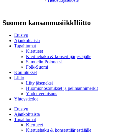
Hosting by Sivustamo
/
Tietosuojaseloste
Suomen kansanmusiikkIliitto
Etusivu
Ajankohtaista
Tapahtumat
Kiertueet
Kiertuehaku & konserttijärjestäjälle
Samuelin Poloneesi
Folk-Suomi
Koulutukset
Liitto
Liity jäseneksi
Huomionosoitukset ja pelimannimerkit
Yhdenvertaisuus
Yhteystiedot
Etusivu
Ajankohtaista
Tapahtumat
Kiertueet
Kiertuehaku & konserttijärjestäjälle