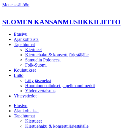
Mene sisältöön
SUOMEN KANSANMUSIIKKILIITTO
Etusivu
Ajankohtaista
Tapahtumat
Kiertueet
Kiertuehaku & konserttijärjestäjälle
Samuelin Poloneesi
Folk-Suomi
Koulutukset
Liitto
Liity jäseneksi
Huomionosoitukset ja pelimannimerkit
Yhdenvertaisuus
Yhteystiedot
Etusivu
Ajankohtaista
Tapahtumat
Kiertueet
Kiertuehaku & konserttijärjestäjälle