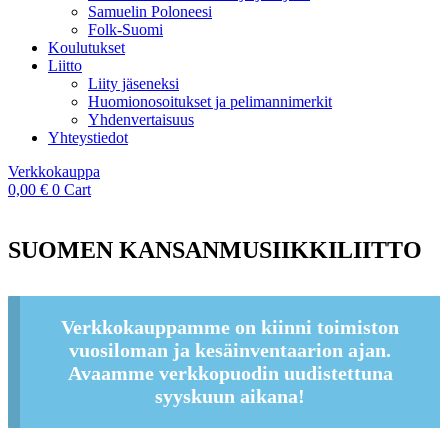
Samuelin Poloneesi
Folk-Suomi
Koulutukset
Liitto
Liity jäseneksi
Huomionosoitukset ja pelimannimerkit
Yhdenvertaisuus
Yhteystiedot
Verkkokauppa
0,00
€
0
Cart
SUOMEN KANSANMUSIIKKILIITTO
Verkkokauppamme on kiinni toimiston
vuosiloman ja kesäinventaarion ajan.
Avaamme verkkopuodin uudistettuna
syyskuun aikana!