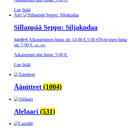
Lue lisää
Ale!
Sillanpää Seppo: Siljakudaa
14,00
€
Alkuperäinen hinta oli: 14,00 €.
5,00
€
Nykyinen hinta
on: 5,00 €.
sis. alv
Aikaisempi alin hinta:
5,00
€
.
Lue lisää
Äänitteet
(1004)
Alelaari
(531)