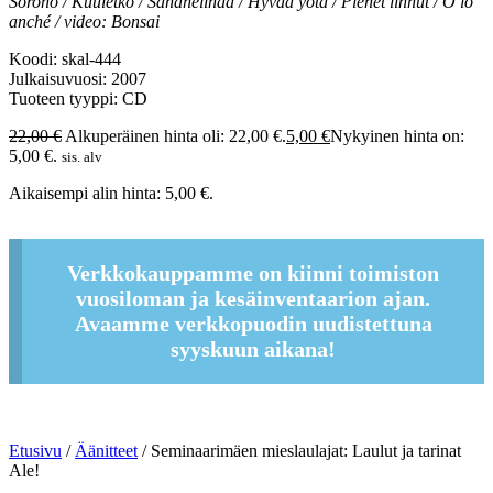
Sorono / Kuuletko / Sanahelinää / Hyvää yötä / Pienet linnut / Ó lo
anché / video: Bonsai
Koodi: skal-444
Julkaisuvuosi: 2007
Tuoteen tyyppi: CD
22,00
€
Alkuperäinen hinta oli: 22,00 €.
5,00
€
Nykyinen hinta on:
5,00 €.
sis. alv
Aikaisempi alin hinta:
5,00
€
.
Verkkokauppamme on kiinni toimiston
vuosiloman ja kesäinventaarion ajan.
Avaamme verkkopuodin uudistettuna
syyskuun aikana!
Etusivu
/
Äänitteet
/ Seminaarimäen mieslaulajat: Laulut ja tarinat
Ale!