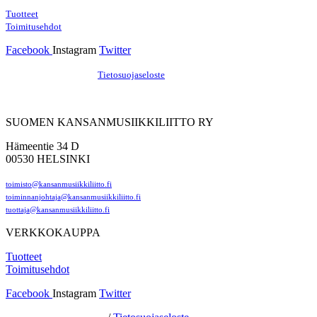
Tuotteet
Toimitusehdot
Facebook
Instagram
Twitter
Hosting by Sivustamo
/
Tietosuojaseloste
SUOMEN KANSANMUSIIKKILIITTO RY
Hämeentie 34 D
00530 HELSINKI
toimisto@kansanmusiikkiliitto.fi
toiminnanjohtaja@kansanmusiikkiliitto.fi
tuottaja@kansanmusiikkiliitto.fi
VERKKOKAUPPA
Tuotteet
Toimitusehdot
Facebook
Instagram
Twitter