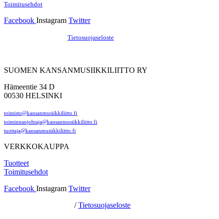
Toimitusehdot
Facebook
Instagram
Twitter
Hosting by Sivustamo
/
Tietosuojaseloste
SUOMEN KANSANMUSIIKKILIITTO RY
Hämeentie 34 D
00530 HELSINKI
toimisto@kansanmusiikkiliitto.fi
toiminnanjohtaja@kansanmusiikkiliitto.fi
tuottaja@kansanmusiikkiliitto.fi
VERKKOKAUPPA
Tuotteet
Toimitusehdot
Facebook
Instagram
Twitter
Hosting by Sivustamo
/
Tietosuojaseloste