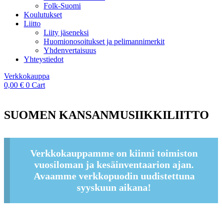
Folk-Suomi
Koulutukset
Liitto
Liity jäseneksi
Huomionosoitukset ja pelimannimerkit
Yhdenvertaisuus
Yhteystiedot
Verkkokauppa
0,00
€
0
Cart
SUOMEN KANSANMUSIIKKILIITTO
Verkkokauppamme on kiinni toimiston
vuosiloman ja kesäinventaarion ajan.
Avaamme verkkopuodin uudistettuna
syyskuun aikana!