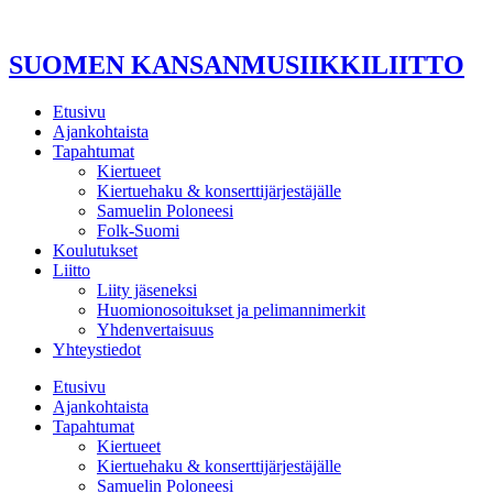
Mene
sisältöön
SUOMEN KANSANMUSIIKKILIITTO
Etusivu
Ajankohtaista
Tapahtumat
Kiertueet
Kiertuehaku & konserttijärjestäjälle
Samuelin Poloneesi
Folk-Suomi
Koulutukset
Liitto
Liity jäseneksi
Huomionosoitukset ja pelimannimerkit
Yhdenvertaisuus
Yhteystiedot
Etusivu
Ajankohtaista
Tapahtumat
Kiertueet
Kiertuehaku & konserttijärjestäjälle
Samuelin Poloneesi