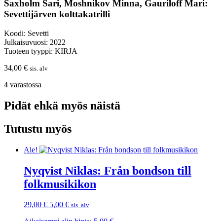
Saxholm Sari, Moshnikov Minna, Gauriloff Mari:
Sevettijärven kolttakatrilli
Koodi: Sevetti
Julkaisuvuosi: 2022
Tuoteen tyyppi: KIRJA
34,00
€
sis. alv
4 varastossa
Pidät ehkä myös näistä
Tutustu myös
Ale!
Nyqvist Niklas: Från bondson till
folkmusikikon
Alkuperäinen
Nykyinen
29,00
€
5,00
€
sis. alv
hinta
hinta