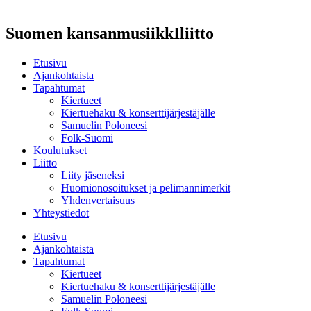
Suomen kansanmusiikkIliitto
Etusivu
Ajankohtaista
Tapahtumat
Kiertueet
Kiertuehaku & konserttijärjestäjälle
Samuelin Poloneesi
Folk-Suomi
Koulutukset
Liitto
Liity jäseneksi
Huomionosoitukset ja pelimannimerkit
Yhdenvertaisuus
Yhteystiedot
Etusivu
Ajankohtaista
Tapahtumat
Kiertueet
Kiertuehaku & konserttijärjestäjälle
Samuelin Poloneesi