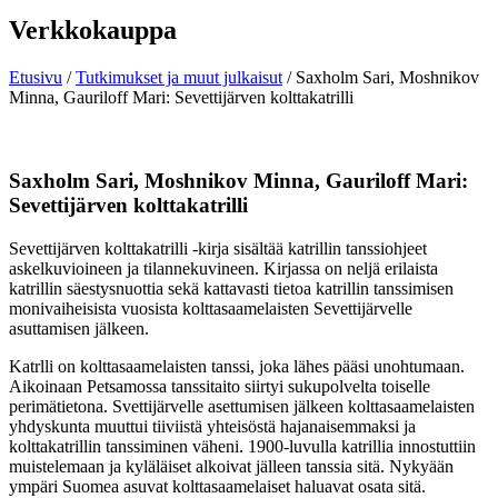
Verkkokauppa
Etusivu
/
Tutkimukset ja muut julkaisut
/ Saxholm Sari, Moshnikov
Minna, Gauriloff Mari: Sevettijärven kolttakatrilli
Saxholm Sari, Moshnikov Minna, Gauriloff Mari:
Sevettijärven kolttakatrilli
Sevettijärven kolttakatrilli -kirja sisältää katrillin tanssiohjeet
askelkuvioineen ja tilannekuvineen. Kirjassa on neljä erilaista
katrillin säestysnuottia sekä kattavasti tietoa katrillin tanssimisen
monivaiheisista vuosista kolttasaamelaisten Sevettijärvelle
asuttamisen jälkeen.
Katrlli on kolttasaamelaisten tanssi, joka lähes pääsi unohtumaan.
Aikoinaan Petsamossa tanssitaito siirtyi sukupolvelta toiselle
perimätietona. Svettijärvelle asettumisen jälkeen kolttasaamelaisten
yhdyskunta muuttui tiiviistä yhteisöstä hajanaisemmaksi ja
kolttakatrillin tanssiminen väheni. 1900-luvulla katrillia innostuttiin
muistelemaan ja kyläläiset alkoivat jälleen tanssia sitä. Nykyään
ympäri Suomea asuvat kolttasaamelaiset haluavat osata sitä.