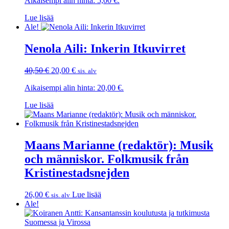
Aikaisempi alin hinta:
5,00
€
.
oli:
on:
29,00 €.
5,00 €.
Lue lisää
Ale!
Nenola Aili: Inkerin Itkuvirret
Alkuperäinen
Nykyinen
40,50
€
20,00
€
sis. alv
hinta
hinta
Aikaisempi alin hinta:
20,00
€
.
oli:
on:
40,50 €.
20,00 €.
Lue lisää
Maans Marianne (redaktör): Musik
och människor. Folkmusik från
Kristinestadsnejden
26,00
€
Lue lisää
sis. alv
Ale!