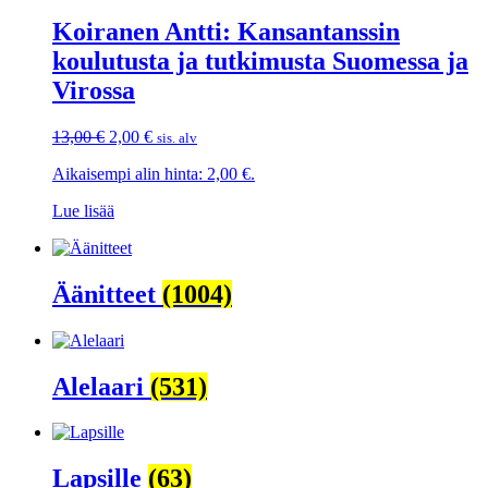
Koiranen Antti: Kansantanssin
koulutusta ja tutkimusta Suomessa ja
Virossa
Alkuperäinen
Nykyinen
13,00
€
2,00
€
sis. alv
hinta
hinta
Aikaisempi alin hinta:
2,00
€
.
oli:
on:
13,00 €.
2,00 €.
Lue lisää
Äänitteet
(1004)
Alelaari
(531)
Lapsille
(63)