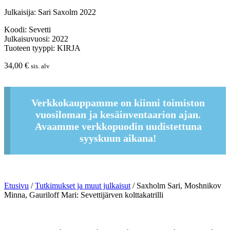
Julkaisija: Sari Saxolm 2022
Koodi: Sevetti
Julkaisuvuosi: 2022
Tuoteen tyyppi: KIRJA
34,00
€
sis. alv
Verkkokauppamme on kiinni toimiston
vuosiloman ja kesäinventaarion ajan.
Avaamme verkkopuodin uudistettuna
syyskuun aikana!
Etusivu
/
Tutkimukset ja muut julkaisut
/ Saxholm Sari, Moshnikov
Minna, Gauriloff Mari: Sevettijärven kolttakatrilli