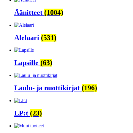
Äänitteet
(1004)
Alelaari
(531)
Lapsille
(63)
Laulu- ja nuottikirjat
(196)
LP:t
(23)