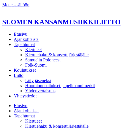
Mene sisältöön
SUOMEN KANSANMUSIIKKILIITTO
Etusivu
Ajankohtaista
Tapahtumat
Kiertueet
Kiertuehaku & konserttijärjestäjälle
Samuelin Poloneesi
Folk-Suomi
Koulutukset
Liitto
Liity jäseneksi
Huomionosoitukset ja pelimannimerkit
Yhdenvertaisuus
Yhteystiedot
Etusivu
Ajankohtaista
Tapahtumat
Kiertueet
Kiertuehaku & konserttijärjestäjälle