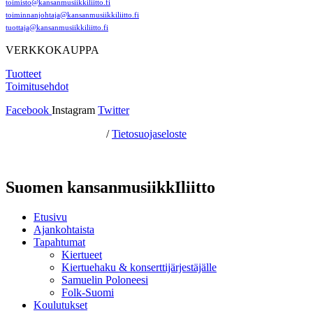
toimisto@kansanmusiikkiliitto.fi
toiminnanjohtaja@kansanmusiikkiliitto.fi
tuottaja@kansanmusiikkiliitto.fi
VERKKOKAUPPA
Tuotteet
Toimitusehdot
Facebook
Instagram
Twitter
Hosting by Sivustamo
/
Tietosuojaseloste
Suomen kansanmusiikkIliitto
Etusivu
Ajankohtaista
Tapahtumat
Kiertueet
Kiertuehaku & konserttijärjestäjälle
Samuelin Poloneesi
Folk-Suomi
Koulutukset