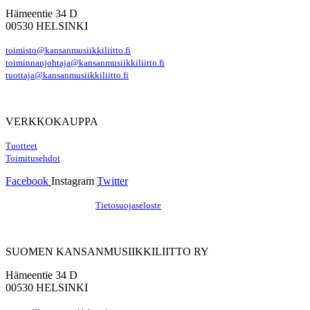
Hämeentie 34 D
00530 HELSINKI
toimisto@kansanmusiikkiliitto.fi
toiminnanjohtaja@kansanmusiikkiliitto.fi
tuottaja@kansanmusiikkiliitto.fi
VERKKOKAUPPA
Tuotteet
Toimitusehdot
Facebook
Instagram
Twitter
Hosting by Sivustamo
/
Tietosuojaseloste
SUOMEN KANSANMUSIIKKILIITTO RY
Hämeentie 34 D
00530 HELSINKI