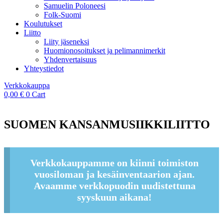
Samuelin Poloneesi
Folk-Suomi
Koulutukset
Liitto
Liity jäseneksi
Huomionosoitukset ja pelimannimerkit
Yhdenvertaisuus
Yhteystiedot
Verkkokauppa
0,00
€
0
Cart
SUOMEN KANSANMUSIIKKILIITTO
Verkkokauppamme on kiinni toimiston
vuosiloman ja kesäinventaarion ajan.
Avaamme verkkopuodin uudistettuna
syyskuun aikana!