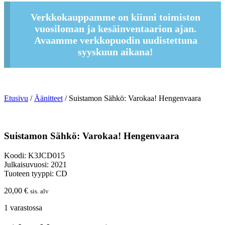
Verkkokauppamme on kiinni toimiston
vuosiloman ja kesäinventaarion ajan.
Avaamme verkkopuodin uudistettuna
syyskuun aikana!
Etusivu
/
Äänitteet
/ Suistamon Sähkö: Varokaa! Hengenvaara
Suistamon Sähkö: Varokaa! Hengenvaara
Koodi: K3JCD015
Julkaisuvuosi: 2021
Tuoteen tyyppi: CD
20,00
€
sis. alv
1 varastossa