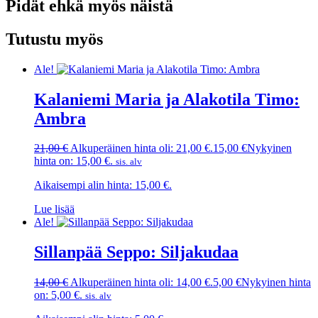
Pidät ehkä myös näistä
Tutustu myös
Ale!
Kalaniemi Maria ja Alakotila Timo:
Ambra
21,00
€
Alkuperäinen hinta oli: 21,00 €.
15,00
€
Nykyinen
hinta on: 15,00 €.
sis. alv
Aikaisempi alin hinta:
15,00
€
.
Lue lisää
Ale!
Sillanpää Seppo: Siljakudaa
14,00
€
Alkuperäinen hinta oli: 14,00 €.
5,00
€
Nykyinen hinta
on: 5,00 €.
sis. alv