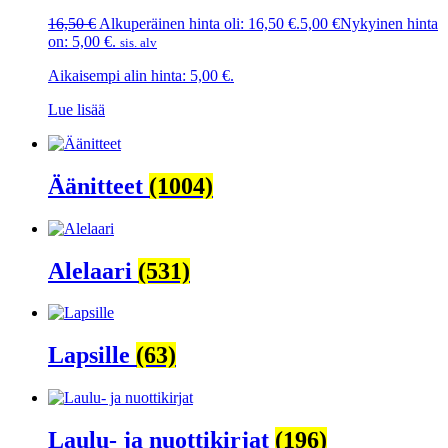
16,50
€
Alkuperäinen hinta oli: 16,50 €.
5,00
€
Nykyinen hinta
on: 5,00 €.
sis. alv
Aikaisempi alin hinta:
5,00
€
.
Lue lisää
Äänitteet
(1004)
Alelaari
(531)
Lapsille
(63)
Laulu- ja nuottikirjat
(196)