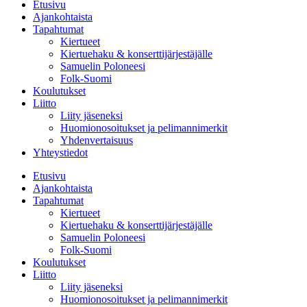
Etusivu
Ajankohtaista
Tapahtumat
Kiertueet
Kiertuehaku & konserttijärjestäjälle
Samuelin Poloneesi
Folk-Suomi
Koulutukset
Liitto
Liity jäseneksi
Huomionosoitukset ja pelimannimerkit
Yhdenvertaisuus
Yhteystiedot
Etusivu
Ajankohtaista
Tapahtumat
Kiertueet
Kiertuehaku & konserttijärjestäjälle
Samuelin Poloneesi
Folk-Suomi
Koulutukset
Liitto
Liity jäseneksi
Huomionosoitukset ja pelimannimerkit