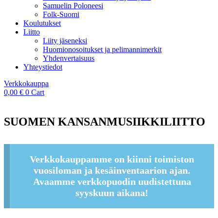
Samuelin Poloneesi
Folk-Suomi
Koulutukset
Liitto
Liity jäseneksi
Huomionosoitukset ja pelimannimerkit
Yhdenvertaisuus
Yhteystiedot
Verkkokauppa
0,00
€
0
Cart
SUOMEN KANSANMUSIIKKILIITTO
Verkkokauppamme on kiinni toimiston
vuosiloman ja kesäinventaarion ajan.
Avaamme verkkopuodin uudistettuna
syyskuun aikana!