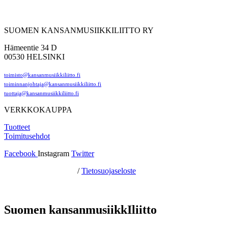
SUOMEN KANSANMUSIIKKILIITTO RY
Hämeentie 34 D
00530 HELSINKI
toimisto@kansanmusiikkiliitto.fi
toiminnanjohtaja@kansanmusiikkiliitto.fi
tuottaja@kansanmusiikkiliitto.fi
VERKKOKAUPPA
Tuotteet
Toimitusehdot
Facebook
Instagram
Twitter
Hosting by Sivustamo
/
Tietosuojaseloste
Suomen kansanmusiikkIliitto