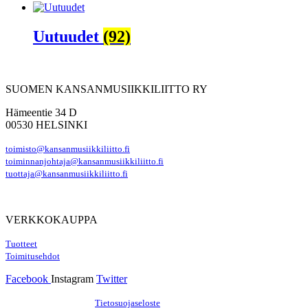
Uutuudet
(92)
SUOMEN KANSANMUSIIKKILIITTO RY
Hämeentie 34 D
00530 HELSINKI
toimisto@kansanmusiikkiliitto.fi
toiminnanjohtaja@kansanmusiikkiliitto.fi
tuottaja@kansanmusiikkiliitto.fi
VERKKOKAUPPA
Tuotteet
Toimitusehdot
Facebook
Instagram
Twitter
Hosting by Sivustamo
/
Tietosuojaseloste