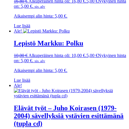
16,80
€
Alkuperäinen hinta oli: 16,80 €.
5,00
€
Nykyinen hinta
on: 5,00 €.
sis. alv
Aikaisempi alin hinta:
5,00
€
.
Lue lisää
Ale!
Lepistö Markku: Polku
10,00
€
Alkuperäinen hinta oli: 10,00 €.
5,00
€
Nykyinen hinta
on: 5,00 €.
sis. alv
Aikaisempi alin hinta:
5,00
€
.
Lue lisää
Ale!
Elävät työt – Juho Koirasen (1979-
2004) sävellyksiä ystävien esittämänä
(tupla cd)