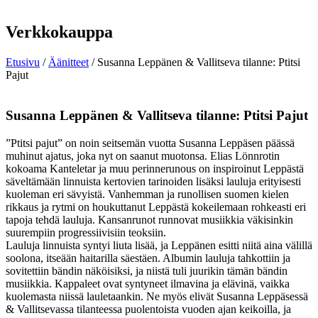
Verkkokauppa
Etusivu
/
Äänitteet
/ Susanna Leppänen & Vallitseva tilanne: Ptitsi
Pajut
Susanna Leppänen & Vallitseva tilanne: Ptitsi Pajut
”Ptitsi pajut” on noin seitsemän vuotta Susanna Leppäsen päässä
muhinut ajatus, joka nyt on saanut muotonsa. Elias Lönnrotin
kokoama Kanteletar ja muu perinnerunous on inspiroinut Leppästä
säveltämään linnuista kertovien tarinoiden lisäksi lauluja erityisesti
kuoleman eri sävyistä. Vanhemman ja runollisen suomen kielen
rikkaus ja rytmi on houkuttanut Leppästä kokeilemaan rohkeasti eri
tapoja tehdä lauluja. Kansanrunot runnovat musiikkia väkisinkin
suurempiin progressiivisiin teoksiin.
Lauluja linnuista syntyi liuta lisää, ja Leppänen esitti niitä aina välillä
soolona, itseään haitarilla säestäen. Albumin lauluja tahkottiin ja
sovitettiin bändin näköisiksi, ja niistä tuli juurikin tämän bändin
musiikkia. Kappaleet ovat syntyneet ilmavina ja elävinä, vaikka
kuolemasta niissä lauletaankin. Ne myös elivät Susanna Leppäsessä
& Vallitsevassa tilanteessa puolentoista vuoden ajan keikoilla, ja