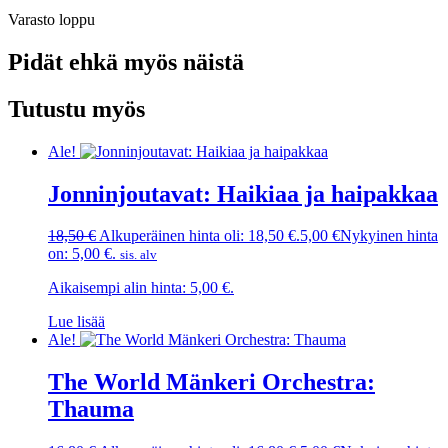
Varasto loppu
Pidät ehkä myös näistä
Tutustu myös
Ale!
Jonninjoutavat: Haikiaa ja haipakkaa
18,50
€
Alkuperäinen hinta oli: 18,50 €.
5,00
€
Nykyinen hinta
on: 5,00 €.
sis. alv
Aikaisempi alin hinta:
5,00
€
.
Lue lisää
Ale!
The World Mänkeri Orchestra:
Thauma