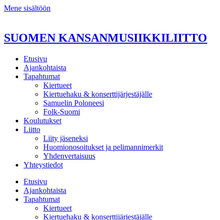
Mene sisältöön
SUOMEN KANSANMUSIIKKILIITTO
Etusivu
Ajankohtaista
Tapahtumat
Kiertueet
Kiertuehaku & konserttijärjestäjälle
Samuelin Poloneesi
Folk-Suomi
Koulutukset
Liitto
Liity jäseneksi
Huomionosoitukset ja pelimannimerkit
Yhdenvertaisuus
Yhteystiedot
Etusivu
Ajankohtaista
Tapahtumat
Kiertueet
Kiertuehaku & konserttijärjestäjälle