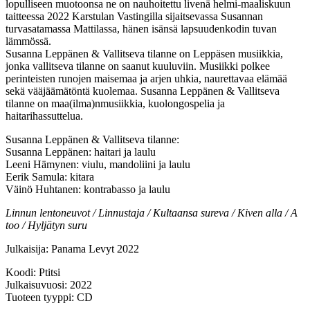
lopulliseen muotoonsa ne on nauhoitettu livenä helmi-maaliskuun
taitteessa 2022 Karstulan Vastingilla sijaitsevassa Susannan
turvasatamassa Mattilassa, hänen isänsä lapsuudenkodin tuvan
lämmössä.
Susanna Leppänen & Vallitseva tilanne on Leppäsen musiikkia,
jonka vallitseva tilanne on saanut kuuluviin. Musiikki polkee
perinteisten runojen maisemaa ja arjen uhkia, naurettavaa elämää
sekä vääjäämätöntä kuolemaa. Susanna Leppänen & Vallitseva
tilanne on maa(ilma)nmusiikkia, kuolongospelia ja
haitarihassuttelua.
Susanna Leppänen & Vallitseva tilanne:
Susanna Leppänen: haitari ja laulu
Leeni Hämynen: viulu, mandoliini ja laulu
Eerik Samula: kitara
Väinö Huhtanen: kontrabasso ja laulu
Linnun lentoneuvot / Linnustaja / Kultaansa sureva / Kiven alla / A
too / Hyljätyn suru
Julkaisija: Panama Levyt 2022
Koodi: Ptitsi
Julkaisuvuosi: 2022
Tuoteen tyyppi: CD