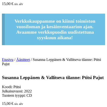
15,00
€
sis. alv
Verkkokauppamme on kiinni toimiston
vuosiloman ja kesäinventaarion ajan.
Avaamme verkkopuodin uudistettuna
syyskuun aikana!
Etusivu
/
Äänitteet
/ Susanna Leppänen & Vallitseva tilanne: Ptitsi
Pajut
Susanna Leppänen & Vallitseva tilanne: Ptitsi Pajut
Koodi: Ptitsi
Julkaisuvuosi: 2022
Tuoteen tyyppi: CD
15,00
€
sis. alv