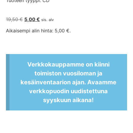
Tuoteen tyyppi: CD
19,50
€
5,00
€
sis. alv
Aikaisempi alin hinta:
5,00
€
.
Verkkokauppamme on kiinni
toimiston vuosiloman ja
kesäinventaarion ajan. Avaamme
verkkopuodin uudistettuna
syyskuun aikana!