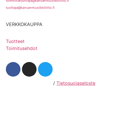
toiminnanjohtaja@kansanmusiikkiliitto.fi
tuottaja@kansanmusiikkiliitto.fi
VERKKOKAUPPA
Tuotteet
Toimitusehdot
Hosting by Sivustamo
/
Tietosuojaseloste