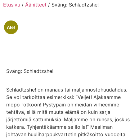
Etusivu
/
Äänitteet
/ Sväng: Schladtzshe!
Ale!
Sväng: Schladtzshe!
Schladtzshe! on manaus tai maljannostohuudahdus.
Se voi tarkoittaa esimerkiksi: ”Veljet! Ajakaamme
mopo rotkoon! Pystypäin on meidän virheemme
tehtävä, sillä mitä muuta elämä on kuin sarja
järjettömiä sattumuksia. Maljamme on runsas, joskus
katkera. Tyhjentäkäämme se ilolla!” Maailman
johtavan huuliharppukvartetin pitkäsoitto vuodelta