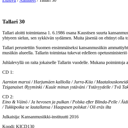
Etusivu
/
Äänitteet
/ Tallari 30
Tallari 30
Tallari aloitti toimintansa 1. 6.1986 osana Kaustisen suurta kansanmu
yhtyeen sielun, sen sykkivän sydämen. Muita jäseniä on ehtinyt olla 
Tallari perustettiin Suomen ensimmäiseksi kansanmusiikin ammattiyhty
musiikin alueella. Tallarin toimintaa tukevat edelleen opetusministeriö
Juhlalevyllä on raita jokaiselle Tallarin vuodelle. Mukana poimintoja 
CD 1:
Aarnion marssi / Harjumäen kalliolla / Jurra-Kiia / Maatalouskoneide
Tziganaiset /Ryyminki / Kuule minun ystäväni / Ystävyydelle / Två Ta
CD 2:
Eino & Väinö / Ja hevosen ja pulkan / Polska efter Blinda-Pelle / Äidi
/ Tukkipoika se lautallansa / Haapasen polskat / Oli eräs ilta
Julkaisija: Kansanmusiikki-instituutti 2016
Koodi: KICD130