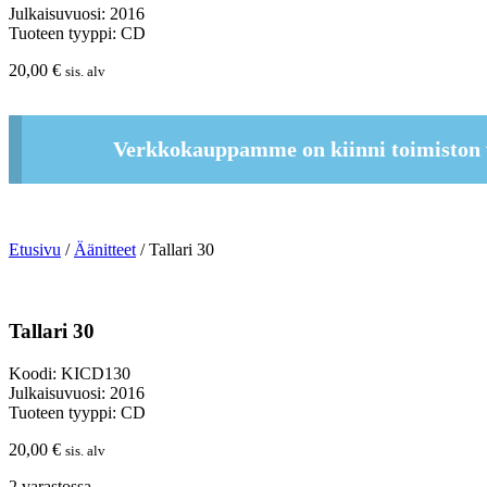
Julkaisuvuosi: 2016
Tuoteen tyyppi: CD
20,00
€
sis. alv
Verkkokauppamme on kiinni toimiston 
Etusivu
/
Äänitteet
/ Tallari 30
Tallari 30
Koodi: KICD130
Julkaisuvuosi: 2016
Tuoteen tyyppi: CD
20,00
€
sis. alv
2 varastossa