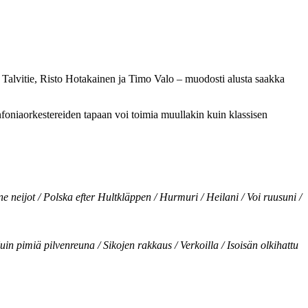
a Talvitie, Risto Hotakainen ja Timo Valo – muodosti alusta saakka
foniaorkestereiden tapaan voi toimia muullakin kuin klassisen
neijot / Polska efter Hultkläppen / Hurmuri / Heilani / Voi ruusuni /
in pimiä pilvenreuna / Sikojen rakkaus / Verkoilla / Isoisän olkihattu