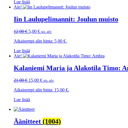
Lue lisää
Ale!
Iin Laulupelimannit: Joulun muisto
Alkuperäinen
Nykyinen
12,00
€
5,00
€
sis. alv
hinta
hinta
Aikaisempi alin hinta:
5,00
€
.
oli:
on:
12,00 €.
5,00 €.
Lue lisää
Ale!
Kalaniemi Maria ja Alakotila Timo: 
Alkuperäinen
Nykyinen
21,00
€
15,00
€
sis. alv
hinta
hinta
Aikaisempi alin hinta:
15,00
€
.
oli:
on:
21,00 €.
15,00 €.
Lue lisää
Äänitteet
(1004)