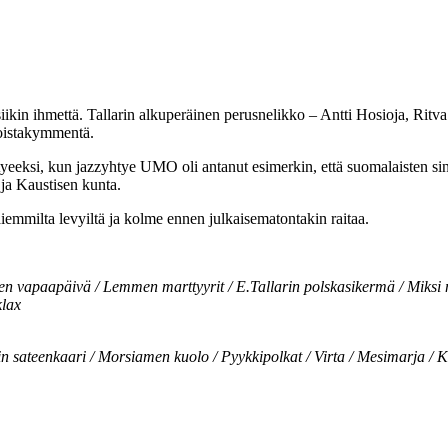
siikin ihmettä. Tallarin alkuperäinen perusnelikko – Antti Hosioja, Ritv
toistakymmentä.
eeksi, kun jazzyhtye UMO oli antanut esimerkin, että suomalaisten sin
 ja Kaustisen kunta.
aiemmilta levyiltä ja kolme ennen julkaisematontakin raitaa.
n vapaapäivä / Lemmen marttyyrit / E.Tallarin polskasikermä / Miksi ne 
klax
n sateenkaari / Morsiamen kuolo / Pyykkipolkat / Virta / Mesimarja / Ku