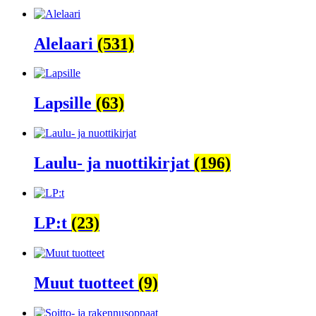
Alelaari
(531)
Lapsille
(63)
Laulu- ja nuottikirjat
(196)
LP:t
(23)
Muut tuotteet
(9)