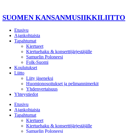
Mene
sisältöön
SUOMEN KANSANMUSIIKKILIITTO
Etusivu
Ajankohtaista
Tapahtumat
Kiertueet
Kiertuehaku & konserttijärjestäjälle
Samuelin Poloneesi
Folk-Suomi
Koulutukset
Liitto
Liity jäseneksi
Huomionosoitukset ja pelimannimerkit
Yhdenvertaisuus
Yhteystiedot
Etusivu
Ajankohtaista
Tapahtumat
Kiertueet
Kiertuehaku & konserttijärjestäjälle
Samuelin Poloneesi