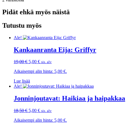
Pidät ehkä myös näistä
Tutustu myös
Ale!
Kankaanranta Eija: Griffyr
Alkuperäinen
Nykyinen
19,00
€
5,00
€
sis. alv
hinta
hinta
Aikaisempi alin hinta:
5,00
€
.
oli:
on:
19,00 €.
5,00 €.
Lue lisää
Ale!
Jonninjoutavat: Haikiaa ja haipakkaa
Alkuperäinen
Nykyinen
18,50
€
5,00
€
sis. alv
hinta
hinta
Aikaisempi alin hinta:
5,00
€
.
oli:
on:
18,50 €.
5,00 €.