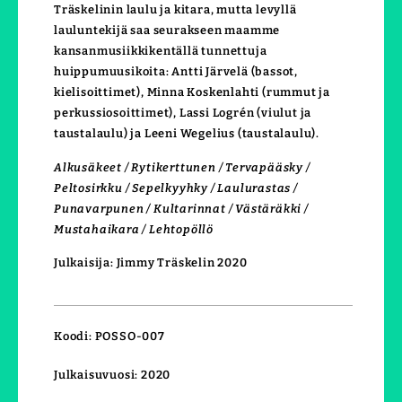
Träskelinin laulu ja kitara, mutta levyllä
lauluntekijä saa seurakseen maamme
kansanmusiikkikentällä tunnettuja
huippumuusikoita: Antti Järvelä (bassot,
kielisoittimet), Minna Koskenlahti (rummut ja
perkussiosoittimet), Lassi Logrén (viulut ja
taustalaulu) ja Leeni Wegelius (taustalaulu).
Alkusäkeet / Rytikerttunen / Tervapääsky /
Peltosirkku / Sepelkyyhky / Laulurastas /
Punavarpunen / Kultarinnat / Västäräkki /
Mustahaikara / Lehtopöllö
Julkaisija: Jimmy Träskelin 2020
Koodi: POSSO-007
Julkaisuvuosi: 2020