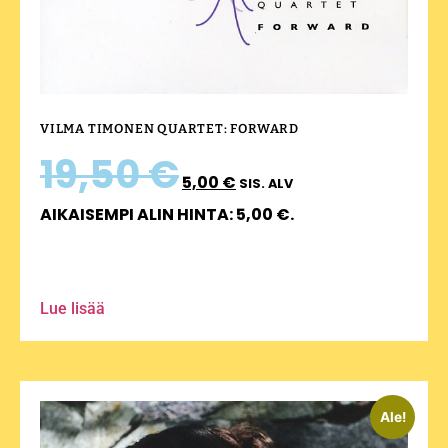
VILMA TIMONEN QUARTET: FORWARD
19,50
€
5,00
€
SIS. ALV
AIKAISEMPI ALIN HINTA:
5,00
€
.
Lue lisää
Ale!