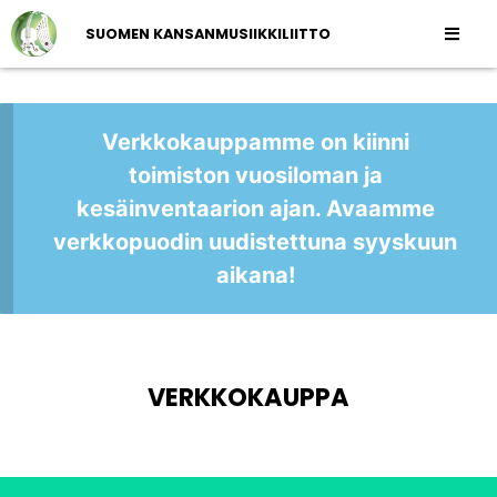
SUOMEN KANSANMUSIIKKILIITTO
Verkkokauppamme on kiinni
toimiston vuosiloman ja
kesäinventaarion ajan. Avaamme
verkkopuodin uudistettuna syyskuun
aikana!
VERKKOKAUPPA