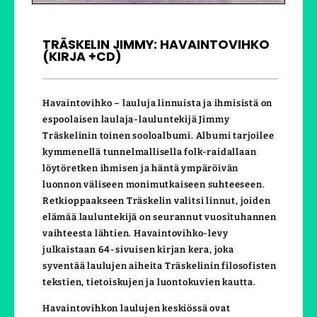
TRÄSKELIN JIMMY: HAVAINTOVIHKO
(KIRJA +CD)
Havaintovihko – lauluja linnuista ja ihmisistä on
espoolaisen laulaja-lauluntekijä Jimmy
Träskelinin toinen sooloalbumi. Albumi tarjoilee
kymmenellä tunnelmallisella folk-raidallaan
löytöretken ihmisen ja häntä ympäröivän
luonnon väliseen monimutkaiseen suhteeseen.
Retkioppaakseen Träskelin valitsi linnut, joiden
elämää lauluntekijä on seurannut vuosituhannen
vaihteesta lähtien. Havaintovihko-levy
julkaistaan 64-sivuisen kirjan kera, joka
syventää laulujen aiheita Träskelinin filosofisten
tekstien, tietoiskujen ja luontokuvien kautta.
Havaintovihkon laulujen keskiössä ovat