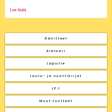
Lue lisää
Äänitteet
Alelaari
Lapsille
Laulu- ja nuottikirjat
LP:t
Muut tuotteet