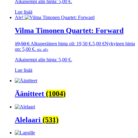
Aikaisempi alin hinta:
5,00
€
.
Lue lisää
Ale!
Vilma Timonen Quartet: Forward
19,50
€
Alkuperäinen hinta oli: 19,50 €.
5,00
€
Nykyinen hinta
on: 5,00 €.
sis. alv
Aikaisempi alin hinta:
5,00
€
.
Lue lisää
Äänitteet
(1004)
Alelaari
(531)