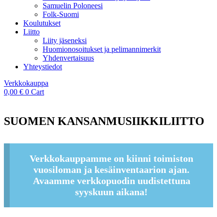
Samuelin Poloneesi
Folk-Suomi
Koulutukset
Liitto
Liity jäseneksi
Huomionosoitukset ja pelimannimerkit
Yhdenvertaisuus
Yhteystiedot
Verkkokauppa
0,00
€
0
Cart
SUOMEN KANSANMUSIIKKILIITTO
Verkkokauppamme on kiinni toimiston
vuosiloman ja kesäinventaarion ajan.
Avaamme verkkopuodin uudistettuna
syyskuun aikana!