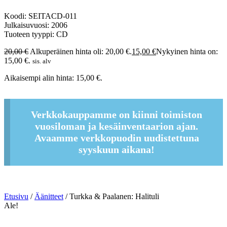
Koodi: SEITACD-011
Julkaisuvuosi: 2006
Tuoteen tyyppi: CD
20,00
€
Alkuperäinen hinta oli: 20,00 €.
15,00
€
Nykyinen hinta on:
15,00 €.
sis. alv
Aikaisempi alin hinta:
15,00
€
.
Verkkokauppamme on kiinni toimiston
vuosiloman ja kesäinventaarion ajan.
Avaamme verkkopuodin uudistettuna
syyskuun aikana!
Etusivu
/
Äänitteet
/ Turkka & Paalanen: Halituli
Ale!