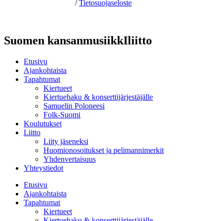
Hosting by Sivustamo
/
Tietosuojaseloste
Suomen kansanmusiikkIliitto
Etusivu
Ajankohtaista
Tapahtumat
Kiertueet
Kiertuehaku & konserttijärjestäjälle
Samuelin Poloneesi
Folk-Suomi
Koulutukset
Liitto
Liity jäseneksi
Huomionosoitukset ja pelimannimerkit
Yhdenvertaisuus
Yhteystiedot
Etusivu
Ajankohtaista
Tapahtumat
Kiertueet
Kiertuehaku & konserttijärjestäjälle