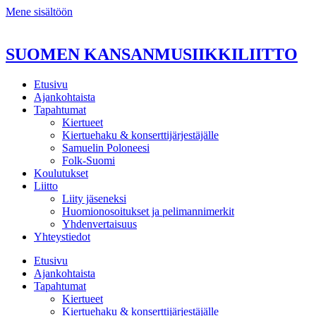
Mene sisältöön
SUOMEN KANSANMUSIIKKILIITTO
Etusivu
Ajankohtaista
Tapahtumat
Kiertueet
Kiertuehaku & konserttijärjestäjälle
Samuelin Poloneesi
Folk-Suomi
Koulutukset
Liitto
Liity jäseneksi
Huomionosoitukset ja pelimannimerkit
Yhdenvertaisuus
Yhteystiedot
Etusivu
Ajankohtaista
Tapahtumat
Kiertueet
Kiertuehaku & konserttijärjestäjälle