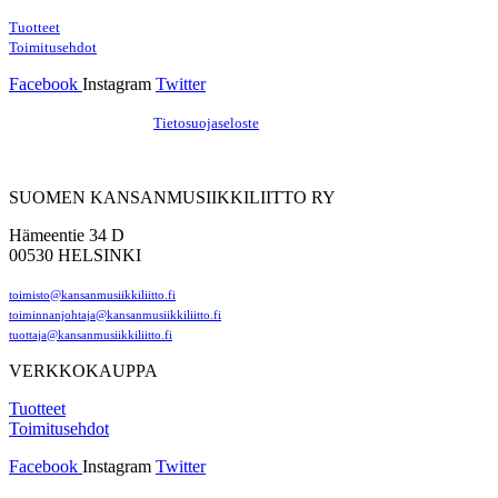
Tuotteet
Toimitusehdot
Facebook
Instagram
Twitter
Hosting by Sivustamo
/
Tietosuojaseloste
SUOMEN KANSANMUSIIKKILIITTO RY
Hämeentie 34 D
00530 HELSINKI
toimisto@kansanmusiikkiliitto.fi
toiminnanjohtaja@kansanmusiikkiliitto.fi
tuottaja@kansanmusiikkiliitto.fi
VERKKOKAUPPA
Tuotteet
Toimitusehdot
Facebook
Instagram
Twitter