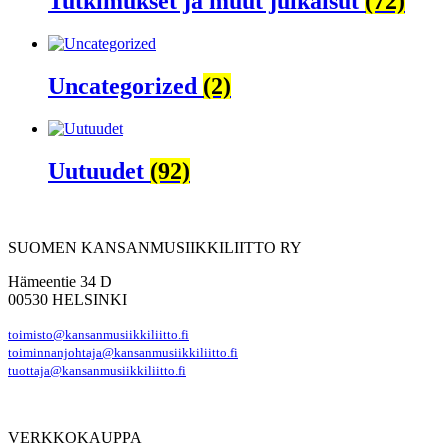
Tutkimukset ja muut julkaisut
(72)
Uncategorized
(2)
Uutuudet
(92)
SUOMEN KANSANMUSIIKKILIITTO RY
Hämeentie 34 D
00530 HELSINKI
toimisto@kansanmusiikkiliitto.fi
toiminnanjohtaja@kansanmusiikkiliitto.fi
tuottaja@kansanmusiikkiliitto.fi
VERKKOKAUPPA