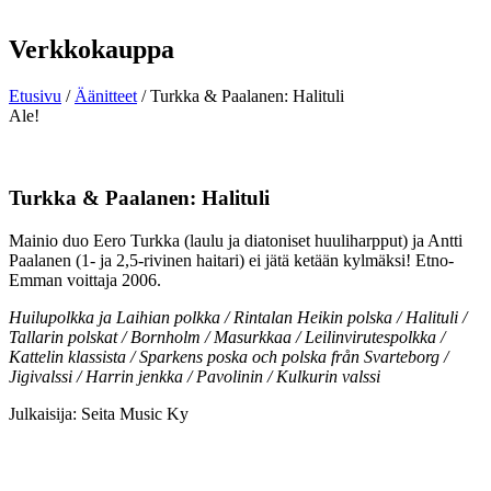
Verkkokauppa
Etusivu
/
Äänitteet
/ Turkka & Paalanen: Halituli
Ale!
Turkka & Paalanen: Halituli
Mainio duo Eero Turkka (laulu ja diatoniset huuliharpput) ja Antti
Paalanen (1- ja 2,5-rivinen haitari) ei jätä ketään kylmäksi! Etno-
Emman voittaja 2006.
Huilupolkka ja Laihian polkka / Rintalan Heikin polska / Halituli /
Tallarin polskat / Bornholm / Masurkkaa / Leilinvirutespolkka /
Kattelin klassista / Sparkens poska och polska från Svarteborg /
Jigivalssi / Harrin jenkka / Pavolinin / Kulkurin valssi
Julkaisija: Seita Music Ky