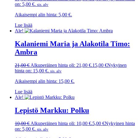
on: 5,00 €.
sis. alv
Aikaisempi alin hinta:
5,00
€
.
Lue lisää
Ale!
Kalaniemi Maria ja Alakotila Timo:
Ambra
21,00
€
Alkuperäinen hinta oli: 21,00 €.
15,00
€
Nykyinen
hinta on: 15,00 €.
sis. alv
Aikaisempi alin hinta:
15,00
€
.
Lue lisää
Ale!
Lepistö Markku: Polku
10,00
€
Alkuperäinen hinta oli: 10,00 €.
5,00
€
Nykyinen hinta
on: 5,00 €.
sis. alv