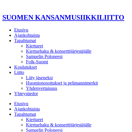
Mene
sisältöön
SUOMEN KANSANMUSIIKKILIITTO
Etusivu
Ajankohtaista
Tapahtumat
Kiertueet
Kiertuehaku & konserttijärjestäjälle
Samuelin Poloneesi
Folk-Suomi
Koulutukset
Liitto
Liity jäseneksi
Huomionosoitukset ja pelimannimerkit
Yhdenvertaisuus
Yhteystiedot
Etusivu
Ajankohtaista
Tapahtumat
Kiertueet
Kiertuehaku & konserttijärjestäjälle
Samuelin Poloneesi