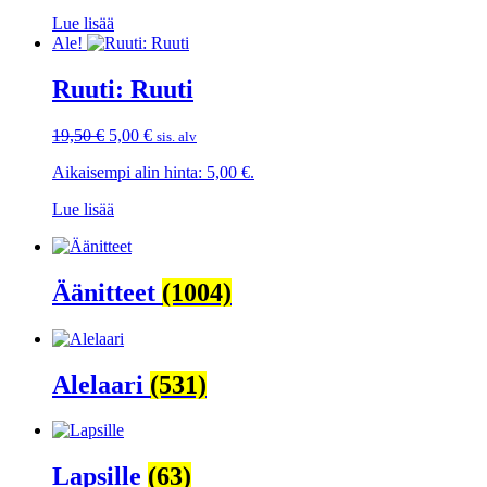
14,00 €.
5,00 €.
Lue lisää
Ale!
Ruuti: Ruuti
Alkuperäinen
Nykyinen
19,50
€
5,00
€
sis. alv
hinta
hinta
Aikaisempi alin hinta:
5,00
€
.
oli:
on:
19,50 €.
5,00 €.
Lue lisää
Äänitteet
(1004)
Alelaari
(531)
Lapsille
(63)