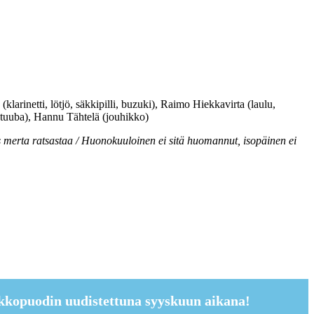
larinetti, lötjö, säkkipilli, buzuki), Raimo Hiekkavirta (laulu,
 tuuba), Hannu Tähtelä (jouhikko)
s merta ratsastaa / Huonokuuloinen ei sitä huomannut, isopäinen ei
kkopuodin uudistettuna syyskuun aikana!