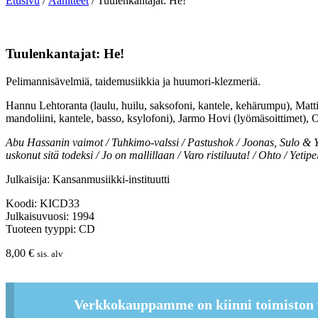
Etusivu
/
Äänitteet
/ Tuulenkantajat: He!
Tuulenkantajat: He!
Pelimannisävelmiä, taidemusiikkia ja huumori-klezmeriä.
Hannu Lehtoranta (laulu, huilu, saksofoni, kantele, kehärumpu), Matti 
mandoliini, kantele, basso, ksylofoni), Jarmo Hovi (lyömäsoittimet)
Abu Hassanin vaimot / Tuhkimo-valssi / Pastushok / Joonas, Sulo & Y
uskonut sitä todeksi / Jo on mallillaan / Varo ristiluuta! / Ohto / Yetip
Julkaisija: Kansanmusiikki-instituutti
Koodi: KICD33
Julkaisuvuosi: 1994
Tuoteen tyyppi: CD
8,00
€
sis. alv
Verkkokauppamme on kiinni toimiston 