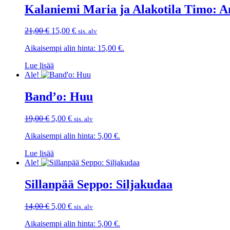
Kalaniemi Maria ja Alakotila Timo: 
Alkuperäinen
Nykyinen
21,00
€
15,00
€
sis. alv
hinta
hinta
Aikaisempi alin hinta:
15,00
€
.
oli:
on:
21,00 €.
15,00 €.
Lue lisää
Ale!
Band’o: Huu
Alkuperäinen
Nykyinen
19,00
€
5,00
€
sis. alv
hinta
hinta
Aikaisempi alin hinta:
5,00
€
.
oli:
on:
19,00 €.
5,00 €.
Lue lisää
Ale!
Sillanpää Seppo: Siljakudaa
Alkuperäinen
Nykyinen
14,00
€
5,00
€
sis. alv
hinta
hinta
Aikaisempi alin hinta:
5,00
€
.
oli:
on: