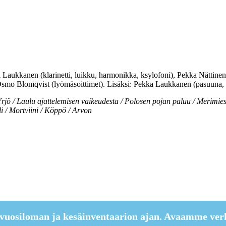
Laukkanen (klarinetti, luikku, harmonikka, ksylofoni), Pekka Nättinen (k
, Osmo Blomqvist (lyömäsoittimet). Lisäksi: Pekka Laukkanen (pasuuna,
rjö / Laulu ajattelemisen vaikeudesta / Polosen pojan paluu / Merimie
eli / Mortviini / Köppö / Arvon
vuosiloman ja kesäinventaarion ajan. Avaamme ver