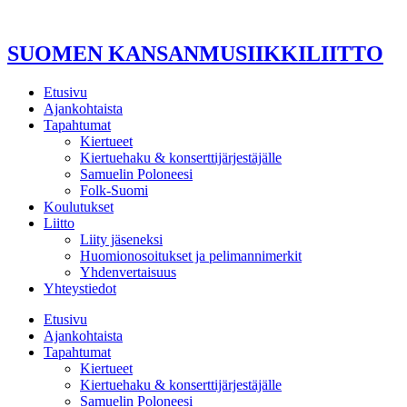
Mene
sisältöön
SUOMEN KANSANMUSIIKKILIITTO
Etusivu
Ajankohtaista
Tapahtumat
Kiertueet
Kiertuehaku & konserttijärjestäjälle
Samuelin Poloneesi
Folk-Suomi
Koulutukset
Liitto
Liity jäseneksi
Huomionosoitukset ja pelimannimerkit
Yhdenvertaisuus
Yhteystiedot
Etusivu
Ajankohtaista
Tapahtumat
Kiertueet
Kiertuehaku & konserttijärjestäjälle
Samuelin Poloneesi