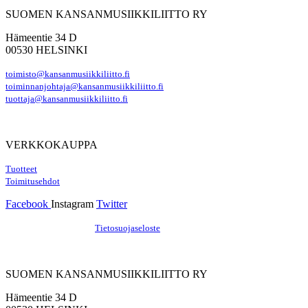
SUOMEN KANSANMUSIIKKILIITTO RY
Hämeentie 34 D
00530 HELSINKI
toimisto@kansanmusiikkiliitto.fi
toiminnanjohtaja@kansanmusiikkiliitto.fi
tuottaja@kansanmusiikkiliitto.fi
VERKKOKAUPPA
Tuotteet
Toimitusehdot
Facebook
Instagram
Twitter
Hosting by Sivustamo
/
Tietosuojaseloste
SUOMEN KANSANMUSIIKKILIITTO RY
Hämeentie 34 D