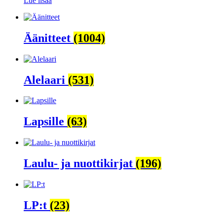
Lue lisää
Äänitteet
(1004)
Alelaari
(531)
Lapsille
(63)
Laulu- ja nuottikirjat
(196)
LP:t
(23)