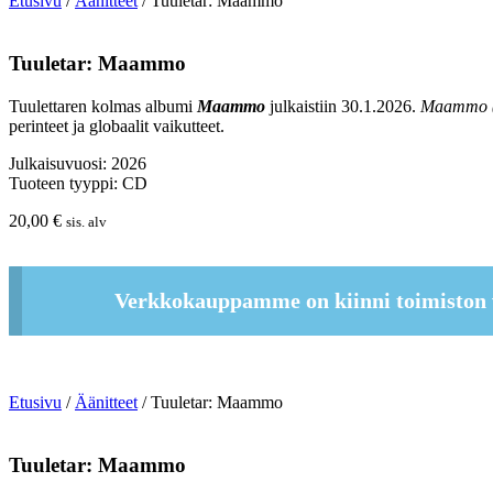
Etusivu
/
Äänitteet
/ Tuuletar: Maammo
Tuuletar: Maammo
Tuulettaren kolmas albumi
Maammo
julkaistiin 30.1.2026.
Maammo (
perinteet ja globaalit vaikutteet.
Julkaisuvuosi: 2026
Tuoteen tyyppi: CD
20,00
€
sis. alv
Verkkokauppamme on kiinni toimiston 
Etusivu
/
Äänitteet
/ Tuuletar: Maammo
Tuuletar: Maammo