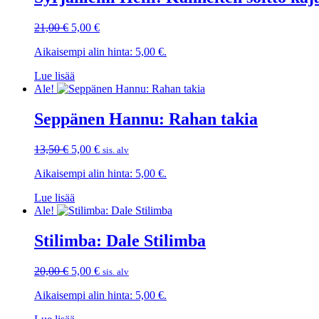
Alkuperäinen
Nykyinen
21,00
€
5,00
€
hinta
hinta
Aikaisempi alin hinta:
5,00
€
.
oli:
on:
21,00 €.
5,00 €.
Lue lisää
Ale!
Seppänen Hannu: Rahan takia
Alkuperäinen
Nykyinen
13,50
€
5,00
€
sis. alv
hinta
hinta
Aikaisempi alin hinta:
5,00
€
.
oli:
on:
13,50 €.
5,00 €.
Lue lisää
Ale!
Stilimba: Dale Stilimba
Alkuperäinen
Nykyinen
20,00
€
5,00
€
sis. alv
hinta
hinta
Aikaisempi alin hinta:
5,00
€
.
oli:
on:
20,00 €.
5,00 €.