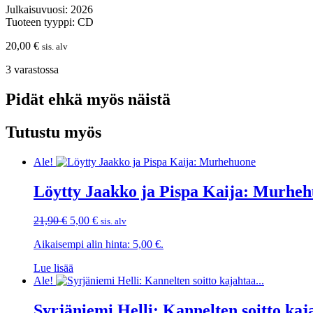
Julkaisuvuosi: 2026
Tuoteen tyyppi: CD
20,00
€
sis. alv
3 varastossa
Pidät ehkä myös näistä
Tutustu myös
Ale!
Löytty Jaakko ja Pispa Kaija: Murhe
Alkuperäinen
Nykyinen
21,90
€
5,00
€
sis. alv
hinta
hinta
Aikaisempi alin hinta:
5,00
€
.
oli:
on:
21,90 €.
5,00 €.
Lue lisää
Ale!
Syrjäniemi Helli: Kannelten soitto ka