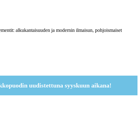
ementit: alkukantaisuuden ja modernin ilmaisun, pohjoismaiset
kkopuodin uudistettuna syyskuun aikana!